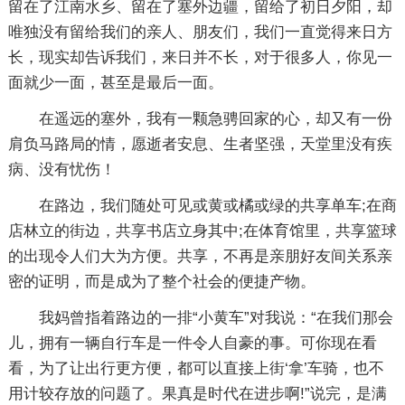
留在了江南水乡、留在了塞外边疆，留给了初日夕阳，却
唯独没有留给我们的亲人、朋友们，我们一直觉得来日方
长，现实却告诉我们，来日并不长，对于很多人，你见一
面就少一面，甚至是最后一面。
在遥远的塞外，我有一颗急骋回家的心，却又有一份
肩负马路局的情，愿逝者安息、生者坚强，天堂里没有疾
病、没有忧伤！
在路边，我们随处可见或黄或橘或绿的共享单车;在商
店林立的街边，共享书店立身其中;在体育馆里，共享篮球
的出现令人们大为方便。共享，不再是亲朋好友间关系亲
密的证明，而是成为了整个社会的便捷产物。
我妈曾指着路边的一排“小黄车”对我说：“在我们那会
儿，拥有一辆自行车是一件令人自豪的事。可你现在看
看，为了让出行更方便，都可以直接上街‘拿’车骑，也不
用计较存放的问题了。果真是时代在进步啊!”说完，是满