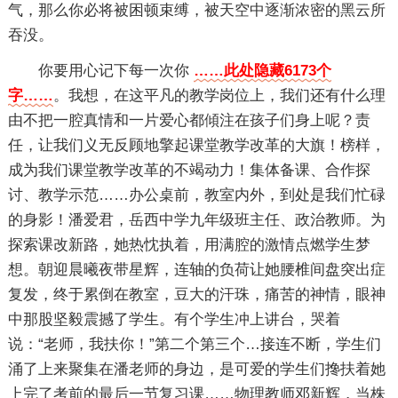
气，那么你必将被困顿束缚，被天空中逐渐浓密的黑云所
吞没。
你要用心记下每一次你
……此处隐藏6173个
字……
。我想，在这平凡的教学岗位上，我们还有什么理
由不把一腔真情和一片爱心都傾注在孩子们身上呢？责
任，让我们义无反顾地擎起课堂教学改革的大旗！榜样，
成为我们课堂教学改革的不竭动力！集体备课、合作探
讨、教学示范……办公桌前，教室内外，到处是我们忙碌
的身影！潘爱君，岳西中学九年级班主任、政治教师。为
探索课改新路，她热忱执着，用满腔的激情点燃学生梦
想。朝迎晨曦夜带星辉，连轴的负荷让她腰椎间盘突出症
复发，终于累倒在教室，豆大的汗珠，痛苦的神情，眼神
中那股坚毅震撼了学生。有个学生冲上讲台，哭着
说：“老师，我扶你！”第二个第三个…接连不断，学生们
涌了上来聚集在潘老师的身边，是可爱的学生们搀扶着她
上完了考前的最后一节复习课……物理教师邓新辉，当株