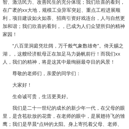
智、激活民力、改善民生的充分体现；我们欣喜的看到，
在广袤的xx大地，规模工业异军突起、重点工程进展顺
利，项目建设如火如荼、招商引资好戏连台，人与自然更
加和谐；我们欣喜的看到，，已成为人们众望所归的精神
家园！
“八百里洞庭凭壮阔，万千般气象数雄奇”。倚天赐之
湖，，这艘经济航母正在加足马力扬帆前行！而我们xx
人，我们的精神，将是这其中最绚丽最夺目的风景！
尊敬的老师们，亲爱的同学们：
大家好！
生命诚可贵，生活更美好。
我们是二十一世纪的成长的新少年一代，在父母的眼
里，是含苞欲放的花蕾，在老师的眼中，是展翅待飞的雏
鹰；我们是早晨*点钟的太阳。身上寄托着父母、老师、