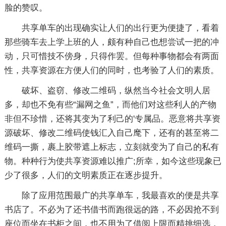
脸的赞叹。
共享单车的出现确实让人们的出行更为便捷了，看着
那些骑车去上学上班的人，颇有种自己也想尝试一把的冲
动，只可惜技不傍身，只得作罢。但每种事物都会有两面
性，共享资源在方便人们的同时，也考验了人们的素质。
破坏、盗窃、修改二维码，纵然当今社会文明人居
多，却也不免有些“漏网之鱼”，而他们对这些利人的产物
非但不珍惜，还将其变为了利己的'专属品。恶意将共享资
源破坏、修改二维码使钱汇入自己麾下，还有的甚至将二
维码一撕，裹上胶带遮上标志，立刻就变为了自己的私有
物。种种行为使共享资源难以推广;所幸，如今这些现象已
少了很多，人们的文明素质正在逐步提升。
除了应用范围最广的共享单车，我最喜欢的便是共享
书店了。不必为了还书借书而跑很远的路，不必因抢不到
座位而坐在书柜之间，也不用为了借阅上限而精挑细选，