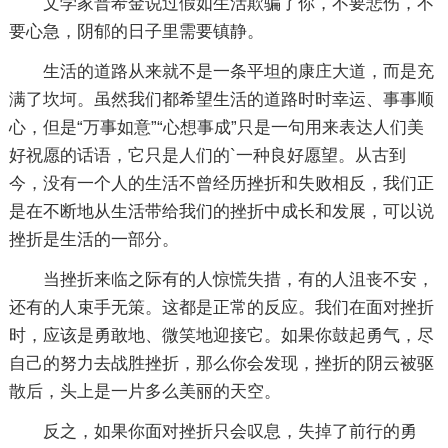
文学家普希金说过假如生活欺骗了你，不要悲伤，不
要心急，阴郁的日子里需要镇静。
生活的道路从来就不是一条平坦的康庄大道，而是充
满了坎坷。虽然我们都希望生活的道路时时幸运、事事顺
心，但是“万事如意”“心想事成”只是一句用来表达人们美
好祝愿的话语，它只是人们的`一种良好愿望。从古到
今，没有一个人的生活不曾经历挫折和失败相反，我们正
是在不断地从生活带给我们的挫折中成长和发展，可以说
挫折是生活的一部分。
当挫折来临之际有的人惊慌失措，有的人沮丧不安，
还有的人束手无策。这都是正常的反应。我们在面对挫折
时，应该是勇敢地、微笑地迎接它。如果你鼓起勇气，尽
自己的努力去战胜挫折，那么你会发现，挫折的阴云被驱
散后，头上是一片多么美丽的天空。
反之，如果你面对挫折只会叹息，失掉了前行的勇