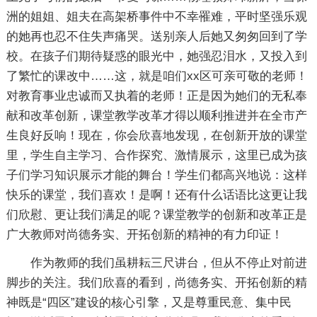
洲的姐姐、姐夫在高架桥事件中不幸罹难，平时坚强乐观
的她再也忍不住失声痛哭。送别亲人后她又匆匆回到了学
校。在孩子们期待疑惑的眼光中，她强忍泪水，又投入到
了繁忙的课改中……这，就是咱们xx区可亲可敬的老师！
对教育事业忠诚而又执着的老师！正是因为她们的无私奉
献和改革创新，课堂教学改革才得以顺利推进并在全市产
生良好反响！现在，你会欣喜地发现，在创新开放的课堂
里，学生自主学习、合作探究、激情展示，这里已成为孩
子们学习知识展示才能的舞台！学生们都高兴地说：这样
快乐的课堂，我们喜欢！是啊！还有什么话语比这更让我
们欣慰、更让我们满足的呢？课堂教学的创新和改革正是
广大教师对尚德务实、开拓创新的精神的有力印证！
作为教师的我们虽耕耘三尺讲台，但从不停止对前进
脚步的关注。我们欣喜的看到，尚德务实、开拓创新的精
神既是“四区”建设的核心引擎，又是尊重民意、集中民