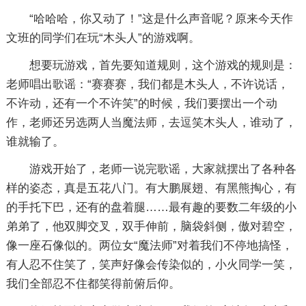
“哈哈哈，你又动了！”这是什么声音呢？原来今天作
文班的同学们在玩“木头人”的游戏啊。
想要玩游戏，首先要知道规则，这个游戏的规则是：
老师唱出歌谣：“赛赛赛，我们都是木头人，不许说话，
不许动，还有一个不许笑”的时候，我们要摆出一个动
作，老师还另选两人当魔法师，去逗笑木头人，谁动了，
谁就输了。
游戏开始了，老师一说完歌谣，大家就摆出了各种各
样的姿态，真是五花八门。有大鹏展翅、有黑熊掏心，有
的手托下巴，还有的盘着腿……最有趣的要数二年级的小
弟弟了，他双脚交叉，双手伸前，脑袋斜侧，傲对碧空，
像一座石像似的。两位女“魔法师”对着我们不停地搞怪，
有人忍不住笑了，笑声好像会传染似的，小火同学一笑，
我们全部忍不住都笑得前俯后仰。