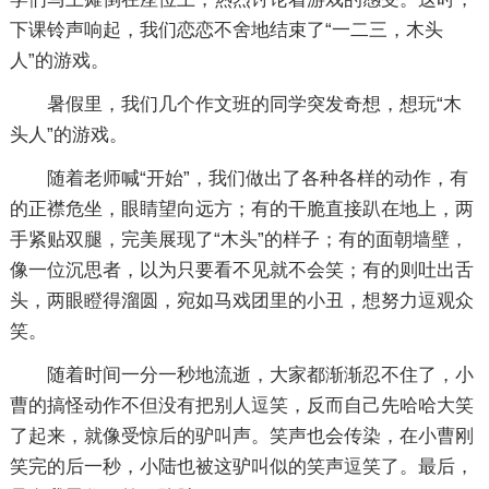
下课铃声响起，我们恋恋不舍地结束了“一二三，木头
人”的游戏。
暑假里，我们几个作文班的同学突发奇想，想玩“木
头人”的游戏。
随着老师喊“开始”，我们做出了各种各样的动作，有
的正襟危坐，眼睛望向远方；有的干脆直接趴在地上，两
手紧贴双腿，完美展现了“木头”的样子；有的面朝墙壁，
像一位沉思者，以为只要看不见就不会笑；有的则吐出舌
头，两眼瞪得溜圆，宛如马戏团里的小丑，想努力逗观众
笑。
随着时间一分一秒地流逝，大家都渐渐忍不住了，小
曹的搞怪动作不但没有把别人逗笑，反而自己先哈哈大笑
了起来，就像受惊后的驴叫声。笑声也会传染，在小曹刚
笑完的后一秒，小陆也被这驴叫似的笑声逗笑了。最后，