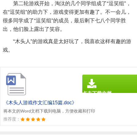
第二轮游戏开始，淘汰的几个同学组成了“逗笑组”，
在“逗笑组”的助力下，游戏变得更加有趣了。不一会儿，
很多同学成了“逗笑组”的成员，最后剩下七八个同学胜
出，他们脸上露出了笑容。
“木头人”的游戏真是太好玩了，我喜欢这样有趣的游
戏。
点击下载文档
文档为doc格式
《木头人游戏作文汇编15篇.doc》
将本文的Word文档下载到电脑，方便收藏和打印
推荐度：