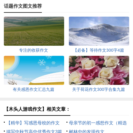
话题作文图文推荐
专注的收获作文
【必备】等待作文300字4篇
有关感恩作文汇总九篇
关于荷花作文300字合集九篇
【木头人游戏作文】相关文章：
【精华】写感恩母校的作文
母亲节的初一感想作文（精选
500字汇总五篇
描写中秋节高中优秀作文3篇
30篇）
树林中的发现作文