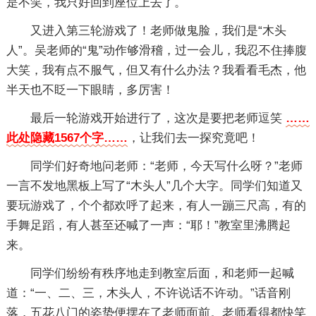
是不笑，我只好回到座位上去了。
又进入第三轮游戏了！老师做鬼脸，我们是“木头
人”。吴老师的“鬼”动作够滑稽，过一会儿，我忍不住捧腹
大笑，我有点不服气，但又有什么办法？我看看毛杰，他
半天也不眨一下眼睛，多厉害！
最后一轮游戏开始进行了，这次是要把老师逗笑
……
此处隐藏1567个字……
，让我们去一探究竟吧！
同学们好奇地问老师：“老师，今天写什么呀？”老师
一言不发地黑板上写了“木头人”几个大字。同学们知道又
要玩游戏了，个个都欢呼了起来，有人一蹦三尺高，有的
手舞足蹈，有人甚至还喊了一声：“耶！”教室里沸腾起
来。
同学们纷纷有秩序地走到教室后面，和老师一起喊
道：“一、二、三，木头人，不许说话不许动。”话音刚
落，五花八门的姿势便摆在了老师面前。老师看得都快笑