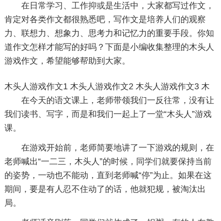
在日常学习、工作抑或是生活中，大家都写过作文，
肯定对各类作文都很熟悉吧，写作文是培养人们的观察
力、联想力、想象力、思考力和记忆力的重要手段。你知
道作文怎样才能写的好吗？下面是小编收集整理的木头人
游戏作文，希望能够帮助到大家。
木头人游戏作文1
木头人游戏作文2
木头人游戏作文3
木
在今天的语文课上，老师带领我们一反往常，没有让
我们读书、写字，而是和我们一起上了一堂“木头人”游戏
课。
在游戏开始前，老师简要地讲了一下游戏的规则，在
老师喊出“一二三，木头人”的时候，同学们就要保持当前
的姿势，一动也不能动，直到老师喊“停”为止。如果在这
期间，要是有人忍不住动了的话，他就犯规，被淘汰出
局。