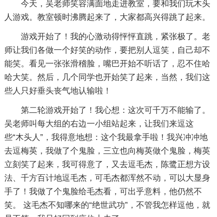
今天，吴老师笑容满面地走进教室，要和我们玩木头
人游戏。教室顿时沸腾起来了，大家都高兴得跳了起来。
游戏开始了！我的心激动得怦怦直跳，紧张极了。老
师让我们各做一个好笑的动作，要把别人逗笑，自己却不
能笑。看见一张张滑稽脸，嘴巴开始不听话了，忍不住哈
哈大笑。然后，几个同学也开始笑了起来，当然，我们这
些人只好垂头丧气地认输啦！
第二轮游戏开始了！我心想：这次可千万不能输了。
吴老师叫每大组的右边一小组站起来，让我们来逗这
些“木头人”，我得意地想：这个我最拿手啦！我兴冲冲地
去逗梅英，我做了个鬼脸，三立也向梅英做个鬼脸，梅英
立刻笑了起来，我可得意了，又去逗毛杰，陈鹭正想方设
法、千方百计地逗毛杰，可毛杰都浑然不动，可以大显身
手了！我做了个鬼脸给毛杰看，可出乎意料，他仍然不
笑。 这毛杰不知哪来的“绝世武功”，不管我怎样逗他，就