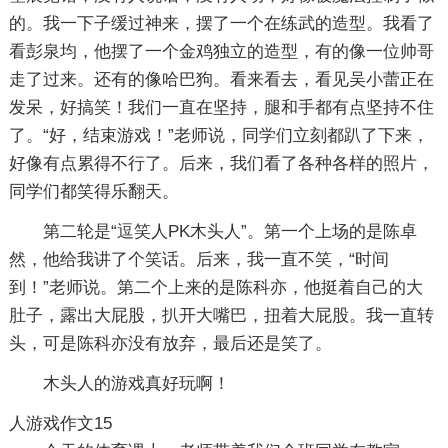
的。我一下子缓过神来，摆了一个在练武的造型。我看了
看彭泉均，他摆了一个金鸡独立的造型，有的像一位帅哥
走了过来。还有的像哈巴狗。看来看去，看见吴小蕾正在
发呆，好搞笑！我们一直在坚持，腿和手都有点坚持不住
了。“好，结束游戏！”老师说，同学们立刻都趴了下来，
好像有点累得不行了。后来，我们看了各种各样的照片，
同学们都笑得乐翻天。
第二轮是“逗笑人PK木头人”。第一个上场的是陈卓
然，他给我讲了个笑话。后来，我一直不笑，“时间
到！”老师说。第二个上来的是陈科亦，他挺着自己的大
肚子，露出大屁股，扒开大嘴巴，扭着大屁股。我一直转
头，可是陈科亦没有放弃，最后还是笑了。
木头人的游戏真好玩啊！
人游戏作文15