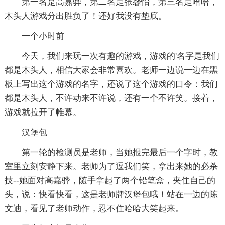
第一名是高嘉骅，第二名是张馨怡，第三名是哈哈，
木头人游戏分出胜负了！还好我没有垫底。
一个小时前
今天，我们来玩一次有趣的游戏，游戏的'名字是我们
都是木头人，相信大家会非常喜欢。老师一边说一边在黑
板上写出这个游戏的名字，还说了这个游戏的口令：我们
都是木头人，不许动来不许说，还有一个不许笑。接着，
游戏就拉开了帷幕。
汉堡包
第一轮的检测员是老师，当她报完最后一个字时，教
室里立刻安静下来。老师为了逗我们笑，拿出来她的必杀
技--她面对高嘉骅，随手拿起了两个铅笔盒，夹住自己的
头，说：快看快看，这是老师牌汉堡包哦！站在一边的陈
文迪，看见了老师动作，忍不住哈哈大笑起来。