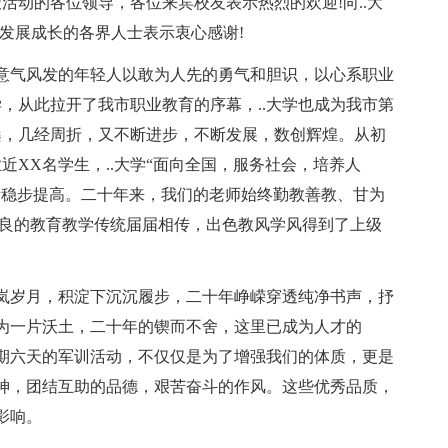
活动的各位领导，各位来宾校友表示热烈的欢迎!向..大
发展成长的各界人士表示衷心感谢!
茂，意气风发的年轻人以敢为人先的勇气和胆识，以心系职业
学，从此拉开了我市职业教育的序幕，..大学也成为我市第
桑，几经周折，又不断进步，不断发展，数创辉煌。从初
近XX名学生，..大学“面向全国，服务社会，培养人
量稳步提高。二十年来，我们的老师始终勤教善教、甘为
优良的教育教学传统届届相传，出色教风学风得到了上级
岚岁月，积淀下沉沉履步，二十年峥嵘穿透纯净书声，抒
为一片沃土，二十年的锲而不舍，这里已成为人才的
期六天的军训活动，不仅仅是为了增强我们的体质，更是
神，团结互助的品德，艰苦奋斗的作风。这些优秀品质，
影响。