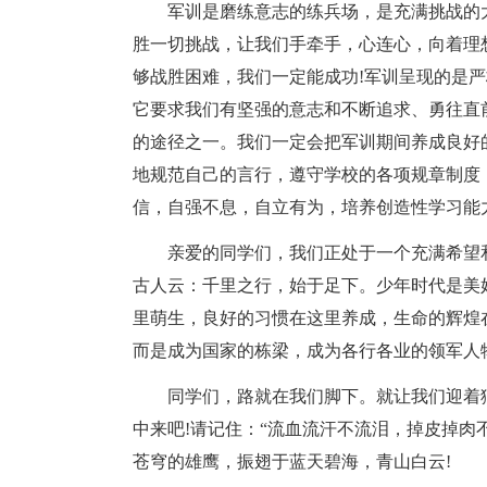
军训是磨练意志的练兵场，是充满挑战的
胜一切挑战，让我们手牵手，心连心，向着理
够战胜困难，我们一定能成功!军训呈现的是
它要求我们有坚强的意志和不断追求、勇往直
的途径之一。我们一定会把军训期间养成良好
地规范自己的言行，遵守学校的各项规章制度
信，自强不息，自立有为，培养创造性学习能
亲爱的同学们，我们正处于一个充满希望
古人云：千里之行，始于足下。少年时代是美
里萌生，良好的习惯在这里养成，生命的辉煌
而是成为国家的栋梁，成为各行各业的领军人
同学们，路就在我们脚下。就让我们迎着
中来吧!请记住：“流血流汗不流泪，掉皮掉肉
苍穹的雄鹰，振翅于蓝天碧海，青山白云!