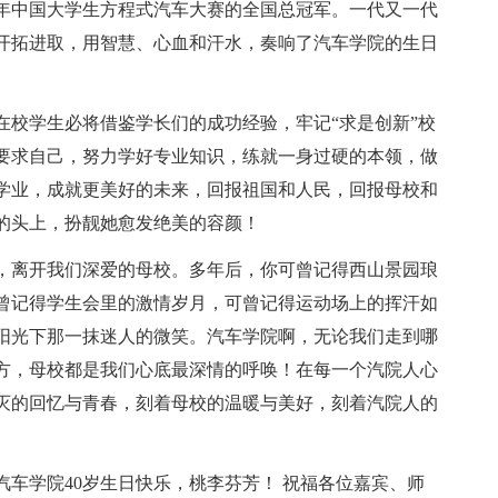
x年中国大学生方程式汽车大赛的全国总冠军。一代又一代
开拓进取，用智慧、心血和汗水，奏响了汽车学院的生日
在校学生必将借鉴学长们的成功经验，牢记“求是创新”校
要求自己，努力学好专业知识，练就一身过硬的本领，做
学业，成就更美好的未来，回报祖国和人民，回报母校和
的头上，扮靓她愈发绝美的容颜！
，离开我们深爱的母校。多年后，你可曾记得西山景园琅
曾记得学生会里的激情岁月，可曾记得运动场上的挥汗如
阳光下那一抹迷人的微笑。汽车学院啊，无论我们走到哪
方，母校都是我们心底最深情的呼唤！在每一个汽院人心
灭的回忆与青春，刻着母校的温暖与美好，刻着汽院人的
车学院40岁生日快乐，桃李芬芳！ 祝福各位嘉宾、师