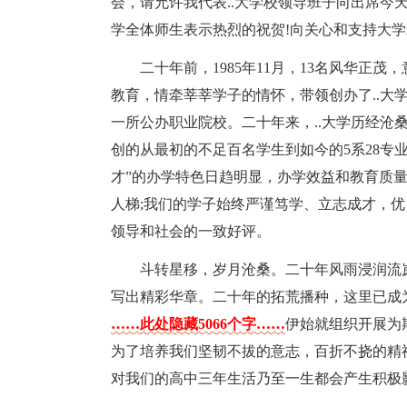
会，请允许我代表..大学校领导班子向出席今天
学全体师生表示热烈的祝贺!向关心和支持大学
二十年前，1985年11月，13名风华正
教育，情牵莘莘学子的情怀，带领创办了..大
一所公办职业院校。二十年来，..大学历经沧
创的从最初的不足百名学生到如今的5系28专业
才”的办学特色日趋明显，办学效益和教育质
人梯;我们的学子始终严谨笃学、立志成才，
领导和社会的一致好评。
斗转星移，岁月沧桑。二十年风雨浸润流
写出精彩华章。二十年的拓荒播种，这里已成
……此处隐藏5066个字……
伊始就组织开展为
为了培养我们坚韧不拔的意志，百折不挠的精
对我们的高中三年生活乃至一生都会产生积极