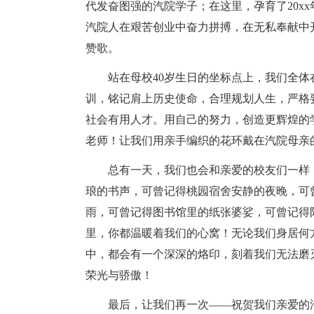
代发奋图强的汽院学子；在这里，孕育了20x
汽院人在艰苦创业中奋力拼搏，在无私奉献中
赞歌。
站在母校40岁生日的坐标点上，我们全体
训，铭记肩上历史使命，合理规划人生，严格
社会有用人才。用自己的努力，创造更辉煌的
老师！让我们用亲手编织的花环戴在汽院母亲
总有一天，我们也会和亲爱的校友们一样
琅的书声，可曾记得桃园宿舍安静的夜晚，可
雨，可曾记得图书馆里的纸张婆娑，可曾记得
里，你都温暖着我们的心窝！无论我们身居何
中，都会有一个深深的烙印，刻着我们无法磨
荣光与骄傲！
最后，让我们再一次——祝贺我们亲爱的汽