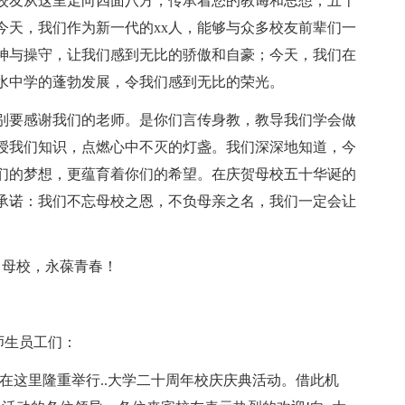
校友从这里走向四面八方，传承着您的教诲和思想；五十
今天，我们作为新一代的xx人，能够与众多校友前辈们一
神与操守，让我们感到无比的骄傲和自豪；今天，我们在
水中学的蓬勃发展，令我们感到无比的荣光。
别要感谢我们的老师。是你们言传身教，教导我们学会做
授我们知识，点燃心中不灭的灯盏。我们深深地知道，今
们的梦想，更蕴育着你们的希望。在庆贺母校五十华诞的
承诺：我们不忘母校之恩，不负母亲之名，我们一定会让
！母校，永葆青春！
师生员工们：
在这里隆重举行..大学二十周年校庆庆典活动。借此机