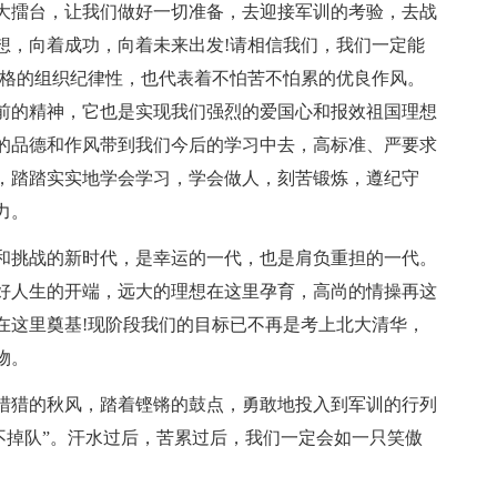
大擂台，让我们做好一切准备，去迎接军训的考验，去战
想，向着成功，向着未来出发!请相信我们，我们一定能
严格的组织纪律性，也代表着不怕苦不怕累的优良作风。
前的精神，它也是实现我们强烈的爱国心和报效祖国理想
的品德和作风带到我们今后的学习中去，高标准、严要求
，踏踏实实地学会学习，学会做人，刻苦锻炼，遵纪守
力。
和挑战的新时代，是幸运的一代，也是肩负重担的一代。
好人生的开端，远大的理想在这里孕育，高尚的情操再这
在这里奠基!现阶段我们的目标已不再是考上北大清华，
物。
猎猎的秋风，踏着铿锵的鼓点，勇敢地投入到军训的行列
不掉队”。汗水过后，苦累过后，我们一定会如一只笑傲