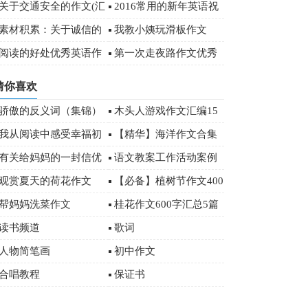
字
关于交通安全的作文(汇
2016常用的新年英语祝
编15篇)
福语（附中文）
素材积累：关于诚信的
我教小姨玩滑板作文
经典名言
阅读的好处优秀英语作
第一次走夜路作文优秀
文
(15篇)
猜你喜欢
骄傲的反义词（集锦）
木头人游戏作文汇编15
篇
我从阅读中感受幸福初
【精华】海洋作文合集
三作文3篇
十篇
有关给妈妈的一封信优
语文教案工作活动案例
秀作文合集七篇
观赏夏天的荷花作文
【必备】植树节作文400
字汇编5篇
帮妈妈洗菜作文
桂花作文600字汇总5篇
读书频道
歌词
人物简笔画
初中作文
合唱教程
保证书