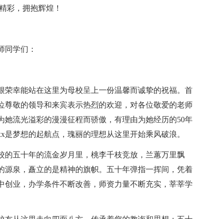
造精彩，拥抱辉煌！
师同学们：
我很荣幸能站在这里为母校呈上一份温馨而诚挚的祝福。首
位尊敬的领导和来宾表示热烈的欢迎，对各位敬爱的老师
为她流光溢彩的漫漫征程而骄傲，有理由为她经历的50年
xx是梦想的起航点，瑰丽的理想从这里开始乘风破浪。
校的五十年的流金岁月里，桃李千枝竞放，兰蕙万里飘
的源泉，矗立的是精神的旗帜。五十年弹指一挥间，凭着
中创业，办学条件不断改善，师资力量不断充实，莘莘学