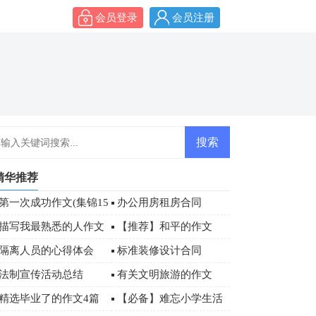
会员登录
会员注册
精华推荐
第一次成功作文(集锦15
办公用房租房合同
)
描写我最熟悉的人作文
【推荐】和平的作文
00字
隔离人员的心得体会
标准装修设计合同
法制宣传活动总结
有关文明旅游的作文
（精选4篇）
精选毕业了的作文4篇
【必备】难忘小学生活