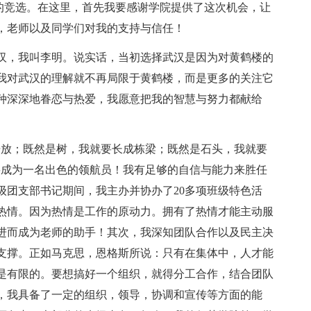
的竞选。在这里，首先我要感谢学院提供了这次机会，让
，老师以及同学们对我的支持与信任！
汉，我叫李明。说实话，当初选择武汉是因为对黄鹤楼的
我对武汉的理解就不再局限于黄鹤楼，而是更多的关注它
种深深地眷恋与热爱，我愿意把我的智慧与努力都献给
开放；既然是树，我就要长成栋梁；既然是石头，我就要
要成为一名出色的领航员！我有足够的自信与能力来胜任
级团支部书记期间，我主办并协办了20多项班级特色活
热情。因为热情是工作的原动力。拥有了热情才能主动服
进而成为老师的助手！其次，我深知团队合作以及民主决
支撑。正如马克思，恩格斯所说：只有在集体中，人才能
是有限的。要想搞好一个组织，就得分工合作，结合团队
，我具备了一定的组织，领导，协调和宣传等方面的能