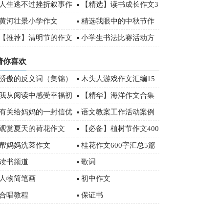
作文三篇
人生逃不过挫折叙事作
【精选】读书成长作文3
文
篇
黄河壮景小学作文
精选我眼中的中秋节作
文三篇
【推荐】清明节的作文
小学生书法比赛活动方
00字10篇
案11篇
猜你喜欢
骄傲的反义词（集锦）
木头人游戏作文汇编15
篇
我从阅读中感受幸福初
【精华】海洋作文合集
三作文3篇
十篇
有关给妈妈的一封信优
语文教案工作活动案例
秀作文合集七篇
观赏夏天的荷花作文
【必备】植树节作文400
字汇编5篇
帮妈妈洗菜作文
桂花作文600字汇总5篇
读书频道
歌词
人物简笔画
初中作文
合唱教程
保证书