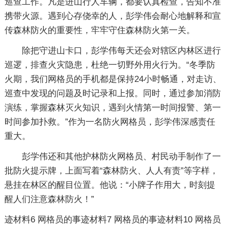
巡查工作。凡是进山行人车辆，都要认真检查，告知不准
携带火源。遇到心存侥幸的人，彭学伟会耐心地解释和宣
传森林防火的重要性，牢牢守住森林防火第一关。
除把守进山卡口，彭学伟每天还会对辖区内林区进行
巡逻，排查火灾隐患，杜绝一切野外用火行为。“冬季防
火期，我们网格员的手机都是保持24小时畅通，对走访、
巡查中发现的问题及时记录和上报。同时，通过参加消防
演练，掌握森林灭火知识，遇到火情第一时间报警、第一
时间参加扑救。”作为一名防火网格员，彭学伟深感责任
重大。
彭学伟还和其他护林防火网格员、村民动手制作了一
批防火提示牌，上面写着“森林防火、人人有责”等字样，
悬挂在林区的醒目位置。他说：“小牌子作用大，时刻提
醒人们注意森林防火！”
迹材料6
网格员的事迹材料7
网格员的事迹材料10
网格员