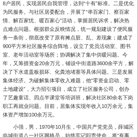
8户居民，实现居民自我管理，达到“十有”标准。二是优化
为民服务。与社区居委配合，开展了“串百家门、察百家
情、解百家忧、暖百家心”活动，掌握居民诉求，解决热
点难点问题。根据群众反映情况，统一规划建设了便民服
务一条街，彻底改变了原有摊点脏、乱、差现象；建成了
900平方米社区服务综合阵地，设立了党员活动室、图书
室、老年活动室等场所；协调解决了集中供暖问题。今
年，又筹措资金20余万元，铺设中街道路3600余平方，解
决了下水道盖板损坏、化粪池堵塞等具体问题。三是发展
集体经济。为破解集体零收入难题，他“零资金启动、零
土地建设”，大力招引项目，成立了社区服务公司，创办
了艺趣童话、四点半课堂等培训班，解决社区80余名下岗
职工再就业问题。目前，居集体实现年收入10万余元，集
体资产增加100余万元。
小强，男，1970年10月生，中国共产党党员，薛城区
临城街道八一社区网格员，始终牢记职责使命，将“有事