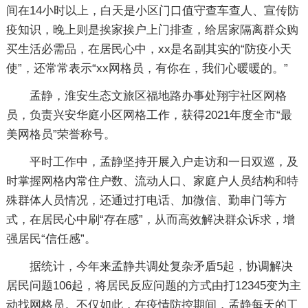
间在14小时以上，白天是小区门口值守查车查人、宣传防
疫知识，晚上则是挨家挨户上门排查，给居家隔离群众购
买生活必需品，在居民心中，xx是名副其实的“防疫小天
使”，还常常表示“xx网格员，有你在，我们心暖暖的。”
孟静，淮安生态文旅区福地路办事处翔宇社区网格
员，负责兴安华庭小区网格工作，获得2021年度全市“最
美网格员”荣誉称号。
平时工作中，孟静坚持开展入户走访和一日双巡，及
时掌握网格内常住户数、流动人口、家庭户人员结构和特
殊群体人员情况，还通过打电话、加微信、勤串门等方
式，在居民心中刷“存在感”，从而高效解决群众诉求，增
强居民“信任感”。
据统计，今年来孟静共调处复杂矛盾5起，协调解决
居民问题106起，将居民反应问题的方式由打12345变为主
动找网格员。不仅如此，在疫情防控期间，孟静每天的工