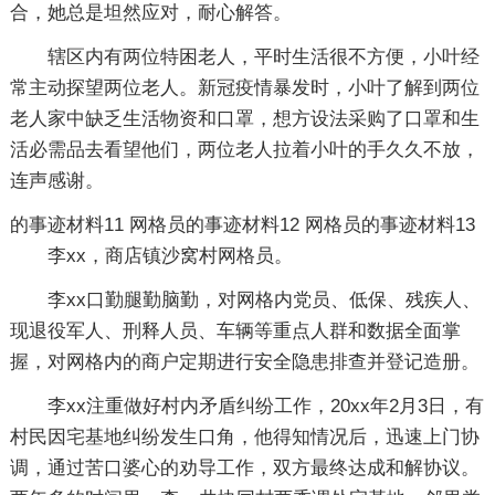
合，她总是坦然应对，耐心解答。
辖区内有两位特困老人，平时生活很不方便，小叶经
常主动探望两位老人。新冠疫情暴发时，小叶了解到两位
老人家中缺乏生活物资和口罩，想方设法采购了口罩和生
活必需品去看望他们，两位老人拉着小叶的手久久不放，
连声感谢。
的事迹材料11
网格员的事迹材料12
网格员的事迹材料13
李xx，商店镇沙窝村网格员。
李xx口勤腿勤脑勤，对网格内党员、低保、残疾人、
现退役军人、刑释人员、车辆等重点人群和数据全面掌
握，对网格内的商户定期进行安全隐患排查并登记造册。
李xx注重做好村内矛盾纠纷工作，20xx年2月3日，有
村民因宅基地纠纷发生口角，他得知情况后，迅速上门协
调，通过苦口婆心的劝导工作，双方最终达成和解协议。