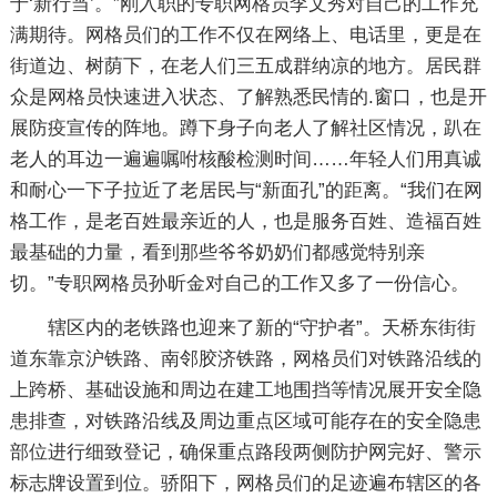
于‘新行当’。”刚入职的专职网格员李文秀对自己的工作充
满期待。网格员们的工作不仅在网络上、电话里，更是在
街道边、树荫下，在老人们三五成群纳凉的地方。居民群
众是网格员快速进入状态、了解熟悉民情的.窗口，也是开
展防疫宣传的阵地。蹲下身子向老人了解社区情况，趴在
老人的耳边一遍遍嘱咐核酸检测时间……年轻人们用真诚
和耐心一下子拉近了老居民与“新面孔”的距离。“我们在网
格工作，是老百姓最亲近的人，也是服务百姓、造福百姓
最基础的力量，看到那些爷爷奶奶们都感觉特别亲
切。”专职网格员孙昕金对自己的工作又多了一份信心。
辖区内的老铁路也迎来了新的“守护者”。天桥东街街
道东靠京沪铁路、南邻胶济铁路，网格员们对铁路沿线的
上跨桥、基础设施和周边在建工地围挡等情况展开安全隐
患排查，对铁路沿线及周边重点区域可能存在的安全隐患
部位进行细致登记，确保重点路段两侧防护网完好、警示
标志牌设置到位。骄阳下，网格员们的足迹遍布辖区的各