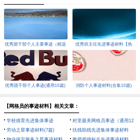
优秀团干部个人主要事迹（精选
优秀班主任先进事迹材料【热
7篇）
门】
优秀团干部个人事迹(通用15篇)
消防个人事迹材料(合集15篇)
【网格员的事迹材料】相关文章：
学校德育先进集体事迹
村里最美网格员事迹（通用12
劳动之星事迹材料(7篇)
篇）
扶残助残先进集体事迹材料
物业保安服务之星事迹材料
教师师德标兵先进事迹材料