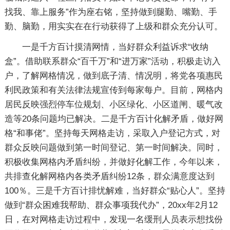
找我、靠上服务”作为座右铭，坚持做到腿勤、嘴勤、手
勤、脑勤，用实实在在行动获得了上级和群众充分认可。
一是千方百计摸清网情，当好群众利益诉求“收纳
盒”。借助联系群众“百千万”和“进万家”活动，积极走访入
户，了解网格情况，做到底子清、情况明，将党各项惠民
利民政策和有关法律法规宣传到每家每户。目前，网格内
居民反映强烈停车位规划、小区绿化、小区道闸、暖气改
造等20条问题均已解决。二是千方百计化解矛盾，做好网
格“和事佬”。坚持每天网格走访，采取入户登记方式，对
群众反映问题做到第一时间登记、第一时间解决。同时，
积极收集网格内矛盾纠纷，并做好化解工作，今年以来，
共排查化解网格内各类矛盾纠纷12条，群众满意度达到
100％。三是千方百计排忧解难，当好群众“贴心人”。坚持
做到“群众困难我帮助、群众事项我代办”，20xx年2月12
日，在对网格走访过程中，发现一名缓刑人员表示想找份