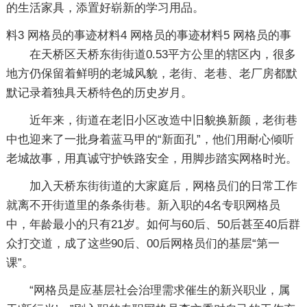
的生活家具，添置好崭新的学习用品。
料3
网格员的事迹材料4
网格员的事迹材料5
网格员的事
在天桥区天桥东街街道0.53平方公里的辖区内，很多
地方仍保留着鲜明的老城风貌，老街、老巷、老厂房都默
默记录着独具天桥特色的历史岁月。
近年来，街道在老旧小区改造中旧貌换新颜，老街巷
中也迎来了一批身着蓝马甲的“新面孔”，他们用耐心倾听
老城故事，用真诚守护铁路安全，用脚步踏实网格时光。
加入天桥东街街道的大家庭后，网格员们的日常工作
就离不开街道里的条条街巷。新入职的4名专职网格员
中，年龄最小的只有21岁。如何与60后、50后甚至40后群
众打交道，成了这些90后、00后网格员们的基层“第一
课”。
“网格员是应基层社会治理需求催生的新兴职业，属