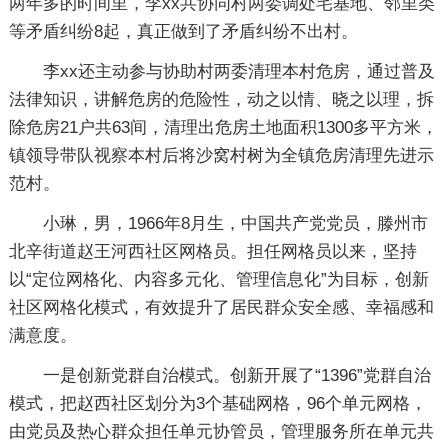
两年多的时间里，李xx共协同村两委调处宅基地、邻里类
等矛盾纠纷8起，真正做到了矛盾纠纷不出村。
李xx还主动参与协助村两委清理本村危房，通过普及
法律知识，讲解危房的危险性，动之以情、晓之以理，拆
除危房21户共63间，清理出危房土地面积1300多平方米，
镇领导带队视察本村后将沙窝村树为全镇危房清理先进示
范村。
小琳，男，1966年8月生，中国共产党党员，滕州市
北辛街道赵王河西社区网格员。担任网格员以来，坚持
以“定位网格化、内容多元化、管理信息化”为目标，创新
社区网格化模式，有效提升了居民群众安全感、幸福感和
满意度。
一是创新党群自治模式。创新开展了“1396”党群自治
模式，把赵西社区划分为3个基础网格，96个单元网格，
由党员及热心群众担任单元协管员，管理服务所在单元共