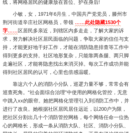
线，将网格居民的健康放在首位、护在身后!
小敏，女，1971年6月生，中国共产党党员，滕州市
荆河街道辛庄社区网格员，带领
……此处隐藏1530个
字……
区居民多亲近，到辖区内多走走，了解大家的诉
求，努力解决社区居民面临的问题，争取大家的信任与支
持，才能更好地干好工作，才能在消防隐患排查等工作中
得到更多的支持。社区地形复杂，只能靠两条腿、两只脚
走遍社区，才能将隐患找出来消灭掉。每次工作成功并能
得到社区居民的认可，心里也倍感温暖。
靠这六个人的消防小分队，巡逻力量不够，常常会有
巡查死角。“社会面综合治理”中使用的网格化管控，无意
中跳入xx的眼帘。她把网格化管理引入到消防工作中，并
进行了改良。她根据社区居民居住远近，以200户为限，
把社区分割出几十个消防管控网格，每个网络任命一位热
心的网格长，形成一条从消防大队、社区、消防小分队、