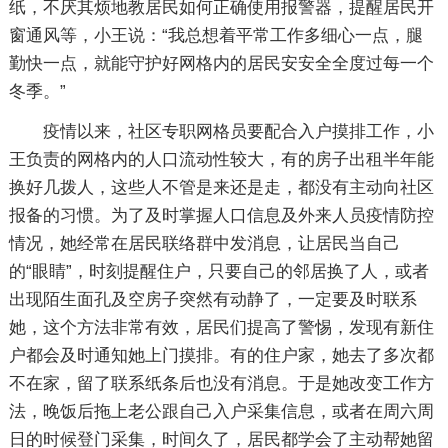
纸，不厌其烦地教居民如何正确使用报警器，提醒居民开
窗通风等，小王说：“我总想着平常工作多细心一点，腿
勤快一点，就能守护好网格内的居民安安全全度过每一个
冬季。”
疫情以来，社区专职网格员要配合入户摸排工作，小
王负责的网格内的人口流动性较大，有的房子出租半年能
换好几拨人，这些人不管是来还是走，都没有主动向社区
报备的习惯。为了及时掌握人口信息及外来人员疫情防控
情况，她经常在居民联络群中发消息，让居民当自己
的“眼睛”，时刻提醒住户，只要自己的邻居换了人，或者
出现陌生面孔及空房子突然有动静了，一定要及时联系
她，这个方法非常有效，居民们提高了警惕，发现有新住
户都会及时通知她上门摸排。有的住户家，她去了多次都
不在家，留了联系纸条后也没有消息。于是她改变工作方
法，晚饭后拖上老公跟自己入户采集信息，或者在周六周
日的时候登门采集，时间久了，居民都学会了主动帮她留