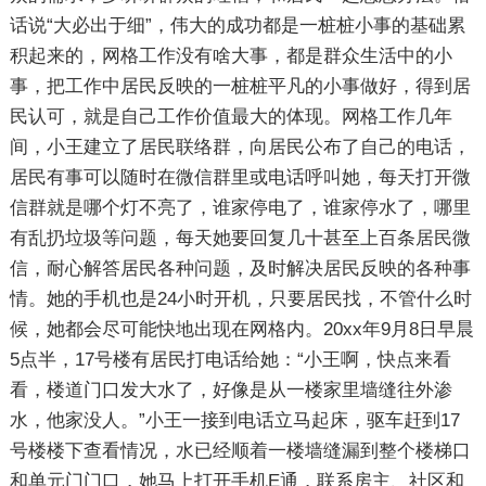
话说“大必出于细”，伟大的成功都是一桩桩小事的基础累
积起来的，网格工作没有啥大事，都是群众生活中的小
事，把工作中居民反映的一桩桩平凡的小事做好，得到居
民认可，就是自己工作价值最大的体现。网格工作几年
间，小王建立了居民联络群，向居民公布了自己的电话，
居民有事可以随时在微信群里或电话呼叫她，每天打开微
信群就是哪个灯不亮了，谁家停电了，谁家停水了，哪里
有乱扔垃圾等问题，每天她要回复几十甚至上百条居民微
信，耐心解答居民各种问题，及时解决居民反映的各种事
情。她的手机也是24小时开机，只要居民找，不管什么时
候，她都会尽可能快地出现在网格内。20xx年9月8日早晨
5点半，17号楼有居民打电话给她：“小王啊，快点来看
看，楼道门口发大水了，好像是从一楼家里墙缝往外渗
水，他家没人。”小王一接到电话立马起床，驱车赶到17
号楼楼下查看情况，水已经顺着一楼墙缝漏到整个楼梯口
和单元门门口，她马上打开手机E通，联系房主、社区和