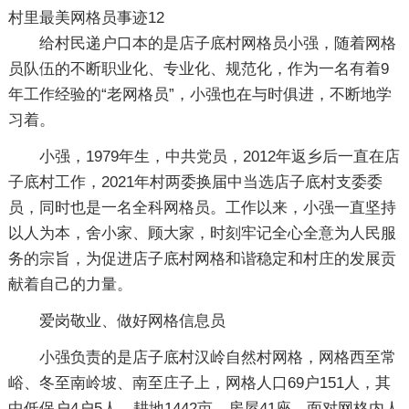
村里最美网格员事迹12
给村民递户口本的是店子底村网格员小强，随着网格
员队伍的不断职业化、专业化、规范化，作为一名有着9
年工作经验的“老网格员”，小强也在与时俱进，不断地学
习着。
小强，1979年生，中共党员，2012年返乡后一直在店
子底村工作，2021年村两委换届中当选店子底村支委委
员，同时也是一名全科网格员。工作以来，小强一直坚持
以人为本，舍小家、顾大家，时刻牢记全心全意为人民服
务的宗旨，为促进店子底村网格和谐稳定和村庄的发展贡
献着自己的力量。
爱岗敬业、做好网格信息员
小强负责的是店子底村汉岭自然村网格，网格西至常
峪、冬至南岭坡、南至庄子上，网格人口69户151人，其
中低保户4户5人，耕地1442亩，房屋41座。面对网格内人