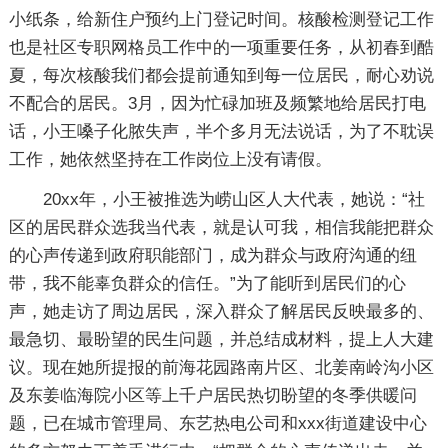
小纸条，给新住户预约上门登记时间。核酸检测登记工作
也是社区专职网格员工作中的一项重要任务，从初春到酷
夏，每次核酸我们都会提前通知到每一位居民，耐心劝说
不配合的居民。3月，因为忙碌加班及频繁地给居民打电
话，小王嗓子化脓失声，半个多月无法说话，为了不耽误
工作，她依然坚持在工作岗位上没有请假。
20xx年，小王被推选为崂山区人大代表，她说：“社
区的居民群众选我当代表，就是认可我，相信我能把群众
的心声传递到政府职能部门，成为群众与政府沟通的纽
带，我不能辜负群众的信任。”为了能听到居民们的心
声，她走访了周边居民，深入群众了解居民反映最多的、
最急切、最盼望的民生问题，并总结成材料，提上人大建
议。现在她所提报的前海花园路南片区、北姜南岭沟小区
及东姜临海院小区等上千户居民热切盼望的冬季供暖问
题，已在城市管理局、东艺热电公司和xxx街道建设中心