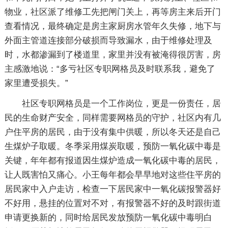
物业，社区派了维修工先把闸门关上，再等房主来后开门
查看情况，最终确定是房主家厨房水管年久失修，地下与
外面主管道连接部分破损而导致漏水，由于维修处理及
时，水都渗漏到了楼道里，家里并没有被淹得很厉害，房
主感激地说：“多亏社区专职网格员及时联系我，避免了
家里遭受损失。”
社区专职网格员是一个工作岗位，更是一份责任，居
民的生命财产安全，同样需要网格员的守护，社区内有几
户住平房的居民，由于没有集中供暖，所以冬天还是自己
生煤炉子取暖。冬季采用煤炭取暖，预防一氧化碳中毒是
关键，年年都有报道因生煤炉造成一氧化碳中毒的居民，
让人既害怕又痛心。小王每年都会早早地对这些住平房的
居民家中入户走访，检查一下居民家中一氧化碳报警器好
不好用，悬挂的位置对不对，有报警器不好的及时跟街道
申请更换新的，同时给居民发放预防一氧化碳中毒明白