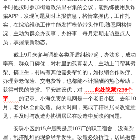
平时他按时参加街道政法里召集的会议，能熟练使用反诈
骗APP，发现问题及时上报信息，格情掌握优，工作扎
实，在综治维稳工作中能发挥模范带头作用;熟悉网格情
况，主动为群众办实事，办好事，每月定期走访重点人
员，掌握最新动态。
截止9月来参与调处各类矛盾纠纷7起，办法多，成功
率高。群众口碑优，对村里的孤寡老人，主动上门帮其劈
柴、搞卫生，村民有其他需要帮忙的，如报销合作医疗、
办理养老保险、交电费等，也都能不计报酬的热心帮助，
获得村民的赞赏。平安建设优，对
……此处隐藏7236个
字……
的记录。小海负责的电网是一个老旧小区。去年10
月，老小区全面改造。两天时间，完成了辖区居民改造意
见，并及时与改造办协调居民在改造中反映的问题。
安珠小区的15户居民是原107厂的职工宿舍，没有杂
屋，乱搭乱堆的现象经常发生。改造必须拆迁，居民抱怨