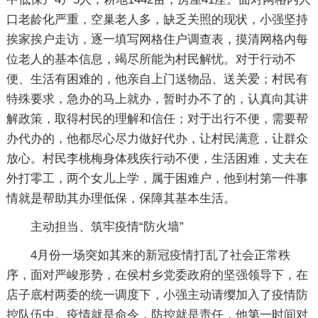
口老龄化严重，空巢老人多，缺乏关照的现状，小强坚持
挨家挨户走访，逐一填写网格住户调查表，摸清网格内每
位老人的基本信息，竭尽所能为村民解忧。对于行动不
便、生活有困难的，他亲自上门送物品、送关爱；村民有
特殊要求，急办的马上就办，暂时办不了的，认真向其讲
解政策，取得村民的理解和信任；对于出行不便，需要帮
办代办的，他都尽心尽力做好代办，让村民满意，让群众
放心。村民李桃梅身体残疾行动不便，生活困难，丈夫在
外打零工，两个女儿上学，属于困难户，他到村第一件事
情就是帮助其办理低保，保障其基本生活。
主动担当、筑牢疫情“防火墙”
4月份一场突如其来的新冠疫情打乱了社会正常秩
序，面对严峻形势，在侯村乡党委政府的坚强领导下，在
店子底村两委的统一调度下，小强主动请缨加入了疫情防
控队伍中。疫情就是命令，防控就是责任，他第一时间对