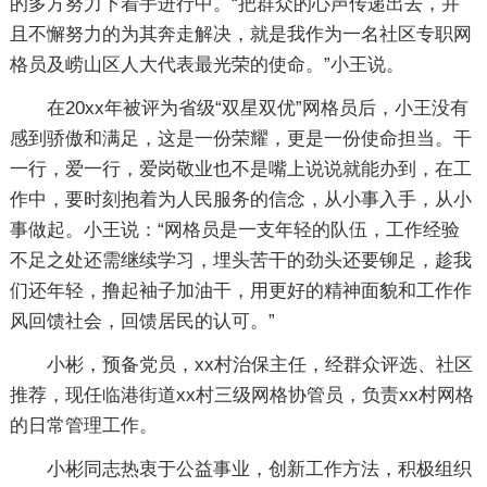
的多方努力下着手进行中。“把群众的心声传递出去，并
且不懈努力的为其奔走解决，就是我作为一名社区专职网
格员及崂山区人大代表最光荣的使命。”小王说。
在20xx年被评为省级“双星双优”网格员后，小王没有
感到骄傲和满足，这是一份荣耀，更是一份使命担当。干
一行，爱一行，爱岗敬业也不是嘴上说说就能办到，在工
作中，要时刻抱着为人民服务的信念，从小事入手，从小
事做起。小王说：“网格员是一支年轻的队伍，工作经验
不足之处还需继续学习，埋头苦干的劲头还要铆足，趁我
们还年轻，撸起袖子加油干，用更好的精神面貌和工作作
风回馈社会，回馈居民的认可。”
小彬，预备党员，xx村治保主任，经群众评选、社区
推荐，现任临港街道xx村三级网格协管员，负责xx村网格
的日常管理工作。
小彬同志热衷于公益事业，创新工作方法，积极组织