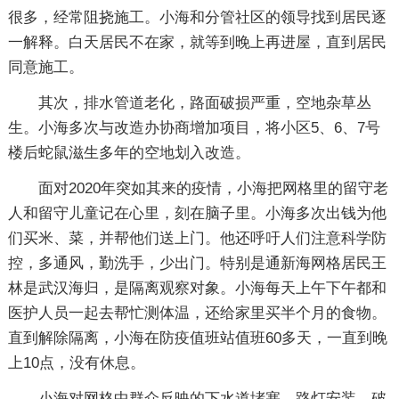
很多，经常阻挠施工。小海和分管社区的领导找到居民逐
一解释。白天居民不在家，就等到晚上再进屋，直到居民
同意施工。
其次，排水管道老化，路面破损严重，空地杂草丛
生。小海多次与改造办协商增加项目，将小区5、6、7号
楼后蛇鼠滋生多年的空地划入改造。
面对2020年突如其来的疫情，小海把网格里的留守老
人和留守儿童记在心里，刻在脑子里。小海多次出钱为他
们买米、菜，并帮他们送上门。他还呼吁人们注意科学防
控，多通风，勤洗手，少出门。特别是通新海网格居民王
林是武汉海归，是隔离观察对象。小海每天上午下午都和
医护人员一起去帮忙测体温，还给家里买半个月的食物。
直到解除隔离，小海在防疫值班站值班60多天，一直到晚
上10点，没有休息。
小海对网格中群众反映的下水道堵塞、路灯安装、破