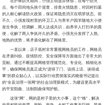
在护林防火期间，小强主动放弃休假，在每个防火
点、每个田间地头挨个巡查，排查火情隐患，对回村扫墓
的人耐心解读防火政策，保证将隐患消灭在萌芽状态。前
不久，小强发现村里的环卫工人与养羊户因羊随地大小便
发生争执，经调解，两人达成共识，由养羊人打扫羊的粪
便，化解了两人争执许久的矛盾。小强充分发挥了人熟、
地熟的优势，将矛盾化解在了网格里。
一直以来，店子底村非常重视网格员的工作，网格员
在矛盾纠纷、疫情防控、安全保障等方面做出了非常大的
贡献。通过不断提高网格管理规范化、专业化、精细化水
平，确保网格员真正成为“进得了门、说得上话、谈得成
事”的群众贴心人，以实际行动贯彻落实武晓俊书记提出
的“全县治理一张网”的社会治理新模式，为建设更高水平
的平安阳曲、法制阳曲保驾护航。
这张“网”，网的是村子里的大小事，这个“格”，解决
的是村民的所需、所盼、所急。乡村工作事无巨细，简单