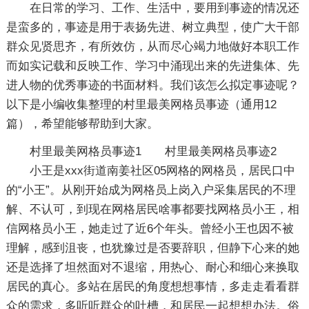
在日常的学习、工作、生活中，要用到事迹的情况还
是蛮多的，事迹是用于表扬先进、树立典型，使广大干部
群众见贤思齐，有所效仿，从而尽心竭力地做好本职工作
而如实记载和反映工作、学习中涌现出来的先进集体、先
进人物的优秀事迹的书面材料。我们该怎么拟定事迹呢？
以下是小编收集整理的村里最美网格员事迹（通用12
篇），希望能够帮助到大家。
村里最美网格员事迹1
村里最美网格员事迹2
小王是xxx街道南姜社区05网格的网格员，居民口中
的“小王”。从刚开始成为网格员上岗入户采集居民的不理
解、不认可，到现在网格居民啥事都要找网格员小王，相
信网格员小王，她走过了近6个年头。曾经小王也因不被
理解，感到沮丧，也犹豫过是否要辞职，但静下心来的她
还是选择了坦然面对不退缩，用热心、耐心和细心来换取
居民的真心。多站在居民的角度想想事情，多走走看看群
众的需求，多听听群众的吐槽，和居民一起想想办法。俗