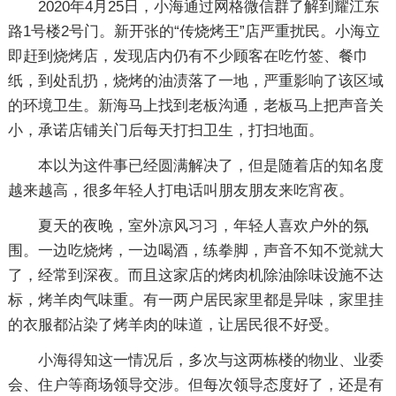
2020年4月25日，小海通过网格微信群了解到耀江东
路1号楼2号门。新开张的“传烧烤王”店严重扰民。小海立
即赶到烧烤店，发现店内仍有不少顾客在吃竹签、餐巾
纸，到处乱扔，烧烤的油渍落了一地，严重影响了该区域
的环境卫生。新海马上找到老板沟通，老板马上把声音关
小，承诺店铺关门后每天打扫卫生，打扫地面。
本以为这件事已经圆满解决了，但是随着店的知名度
越来越高，很多年轻人打电话叫朋友朋友来吃宵夜。
夏天的夜晚，室外凉风习习，年轻人喜欢户外的氛
围。一边吃烧烤，一边喝酒，练拳脚，声音不知不觉就大
了，经常到深夜。而且这家店的烤肉机除油除味设施不达
标，烤羊肉气味重。有一两户居民家里都是异味，家里挂
的衣服都沾染了烤羊肉的味道，让居民很不好受。
小海得知这一情况后，多次与这两栋楼的物业、业委
会、住户等商场领导交涉。但每次领导态度好了，还是有