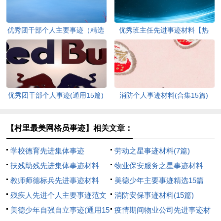
优秀团干部个人主要事迹（精选
优秀班主任先进事迹材料【热
7篇）
门】
优秀团干部个人事迹(通用15篇)
消防个人事迹材料(合集15篇)
【村里最美网格员事迹】相关文章：
学校德育先进集体事迹
劳动之星事迹材料(7篇)
扶残助残先进集体事迹材料
物业保安服务之星事迹材料
教师师德标兵先进事迹材料
美德少年主要事迹精选15篇
（精选26篇）
残疾人先进个人主要事迹范文
消防安保事迹材料(15篇)
（精选5篇）
美德少年自强自立事迹(通用15
疫情期间物业公司先进事迹材