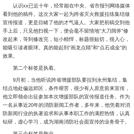
认识xx已近十年，经常能在中央、省市报刊网络媒体
看到他的稿件。这次大家一起为跨省灭火救援拉练集结做
宣传报道，更是目睹了他的才气逼人。大家把初稿交到他
手上后，只见他扫视一下，便会毫不留情地“大刀阔斧”修
改起来，等到修改完，短小精悍，标题很贴切，很入心，
能吸引读者眼球。真的能起到“画龙点睛”和“点石成金”的
效果。
第二个标签是执着。
9月初，当他听说跨省增援部队要拉到永州集结，集
结点地处偏远郊区，条件艰苦，很少有人原意前来宣传，
他立即领命出征参加本次增援部队的宣传报道任务。作为
一名从事近20年的消防新闻工作者，多年来，他凭着对消
防新闻行业的执著追求和从事本职工作的满腔热情，认真
钻研，虚心学习，成为湖南消防社会面宣传的业务骨干。
第三个标签是敬业。