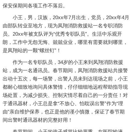
保安保期间各项工作不落后。
小王，男，汉族，20xx年7月出生，党员，20xx年4月
由部队转业至地方，现为凤翔消防救援站一名专职消防
员。20xx年被支队评为“优秀专职队员”。生活中乐观开
朗，工作中无怨无悔、兢兢业业，哪里有需要就到哪里，
是凤翔站的一颗“螺丝钉”！
作为一名专职队员，34岁的小王来到凤翔消防救援
站，成为一名通讯员。春节期间，凤翔消防救援站共接警
出动十五次，每一场警，出警人员未到达现场之前，小王
都耐心细致地询问具体警情，仔仔细细地远程帮助指导现
场处置，为减少损失、控制灾情尽着自己的一分责任！对
于通讯器材，小王总是拿“不放心、怕耽误出警”作为“理
由”亲自维护保养，也正是他的谨小慎微，保证了春节期
间出警时通讯器材的完整好用！
春节期间，小王的孩子感冒比较严重，在医院输液，