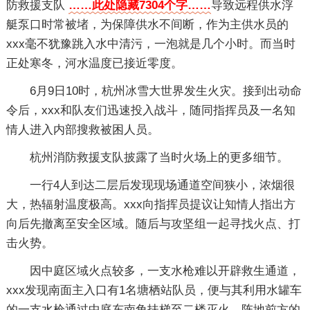
防救援支队
……此处隐藏7304个字……
导致远程供水浮
艇泵口时常被堵，为保障供水不间断，作为主供水员的
xxx毫不犹豫跳入水中清污，一泡就是几个小时。而当时
正处寒冬，河水温度已接近零度。
6月9日10时，杭州冰雪大世界发生火灾。接到出动命
令后，xxx和队友们迅速投入战斗，随同指挥员及一名知
情人进入内部搜救被困人员。
杭州消防救援支队披露了当时火场上的更多细节。
一行4人到达二层后发现现场通道空间狭小，浓烟很
大，热辐射温度极高。xxx向指挥员提议让知情人指出方
向后先撤离至安全区域。随后与攻坚组一起寻找火点、打
击火势。
因中庭区域火点较多，一支水枪难以开辟救生通道，
xxx发现南面主入口有1名塘栖站队员，便与其利用水罐车
的一支水枪通过中庭东南角扶梯至二楼灭火。阵地前方的