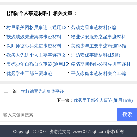
【消防个人事迹材料】相关文章：
村里最美网格员事迹（通用12
劳动之星事迹材料(7篇)
篇）
扶残助残先进集体事迹材料
物业保安服务之星事迹材料
教师师德标兵先进事迹材料
美德少年主要事迹精选15篇
（精选26篇）
残疾人先进个人主要事迹范文
消防安保事迹材料(15篇)
（精选5篇）
美德少年自强自立事迹(通用15
疫情期间物业公司先进事迹材
篇)
优秀学生干部主要事迹
料
平安家庭事迹材料集合15篇
上一篇：
学校德育先进集体事迹
下一篇：
优秀团干部个人事迹(通用15篇)
Copyright © 2024
协进范文网
www.027bqt.com 版权所有