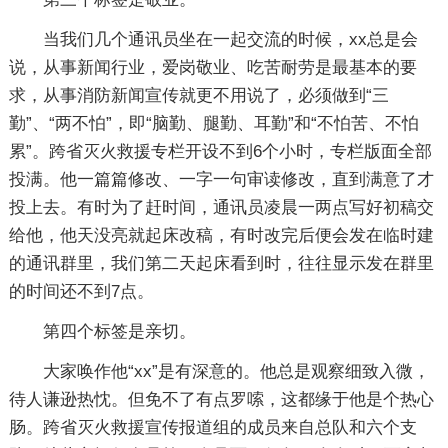
当我们几个通讯员坐在一起交流的时候，xx总是会
说，从事新闻行业，爱岗敬业、吃苦耐劳是最基本的要
求，从事消防新闻宣传就更不用说了，必须做到“三
勤”、“两不怕”，即“脑勤、腿勤、耳勤”和“不怕苦、不怕
累”。跨省灭火救援专栏开设不到6个小时，专栏版面全部
投满。他一篇篇修改、一字一句审读修改，直到满意了才
投上去。有时为了赶时间，通讯员凌晨一两点写好初稿交
给他，他天没亮就起床改稿，有时改完后便会发在临时建
的通讯群里，我们第二天起床看到时，往往显示发在群里
的时间还不到7点。
第四个标签是亲切。
大家唤作他“xx”是有深意的。他总是观察细致入微，
待人谦逊热忱。但免不了有点罗嗦，这都缘于他是个热心
肠。跨省灭火救援宣传报道组的成员来自总队和六个支