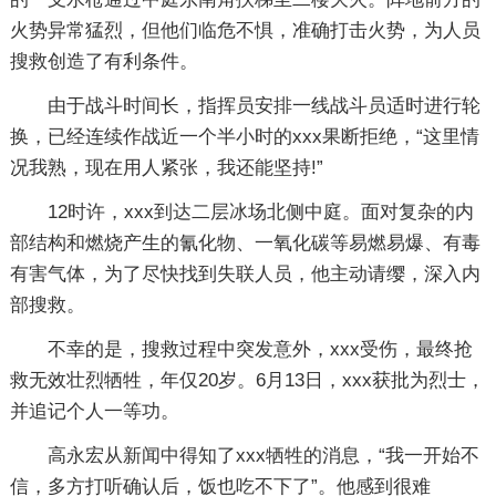
火势异常猛烈，但他们临危不惧，准确打击火势，为人员
搜救创造了有利条件。
由于战斗时间长，指挥员安排一线战斗员适时进行轮
换，已经连续作战近一个半小时的xxx果断拒绝，“这里情
况我熟，现在用人紧张，我还能坚持!”
12时许，xxx到达二层冰场北侧中庭。面对复杂的内
部结构和燃烧产生的氰化物、一氧化碳等易燃易爆、有毒
有害气体，为了尽快找到失联人员，他主动请缨，深入内
部搜救。
不幸的是，搜救过程中突发意外，xxx受伤，最终抢
救无效壮烈牺牲，年仅20岁。6月13日，xxx获批为烈士，
并追记个人一等功。
高永宏从新闻中得知了xxx牺牲的消息，“我一开始不
信，多方打听确认后，饭也吃不下了”。他感到很难