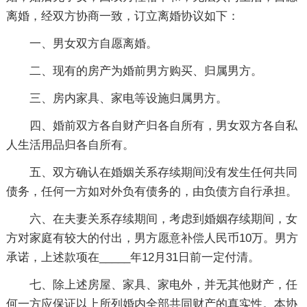
离婚，经双方协商一致，订立离婚协议如下：
一、男女双方自愿离婚。
二、现有的房产为婚前男方购买、归属男方。
三、房内家具、家电等设施归属男方。
四、婚前双方各自财产归各自所有，男女双方各自私
人生活用品归各自所有。
五、双方确认在婚姻关系存续期间没有发生任何共同
债务，任何一方如对外负有债务的，由负债方自行承担。
六、在夫妻关系存续期间，考虑到婚姻存续期间，女
方对家庭有较大的付出，男方愿意补偿人民币10万。男方
承诺，上述款项在_____年12月31日前一定付清。
七、除上述房屋、家具、家电外，并无其他财产，任
何一方应保证以上所列婚内全部共同财产的真实性。本协