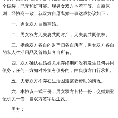
全破裂，已无和好可能。现男女双方本着平等、自愿原
则，经协商一致，就双方自愿离婚一事达成协议如下：
一、男女双方自愿离婚。
二、男女双方无夫妻共同财产，无夫妻共同债权。
三、婚前双方各自的财产归各自所有，男女双方各自
的私人生活用品及首饰归各自所有。
四、双方确认在婚姻关系存续期间没有发生任何共同
债务，任何一方如对外负有债务的，由负债方自行承担。
五、夫妻双方不存在生活困难需要帮助的情况。
六、本协议一式三份，男女双方各持一份，交婚姻登
记机关一份，自双方签字后生效。
男方：