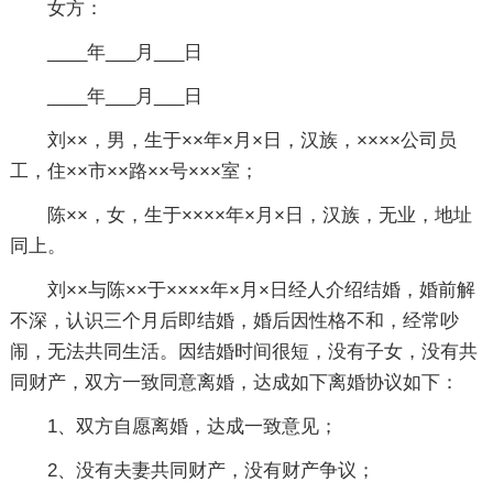
女方：
____年___月___日
____年___月___日
刘××，男，生于××年×月×日，汉族，××××公司员
工，住××市××路××号×××室；
陈××，女，生于××××年×月×日，汉族，无业，地址
同上。
刘××与陈××于××××年×月×日经人介绍结婚，婚前解
不深，认识三个月后即结婚，婚后因性格不和，经常吵
闹，无法共同生活。因结婚时间很短，没有子女，没有共
同财产，双方一致同意离婚，达成如下离婚协议如下：
1、双方自愿离婚，达成一致意见；
2、没有夫妻共同财产，没有财产争议；