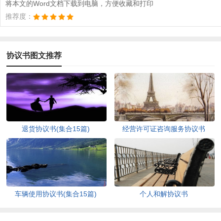
将本文的Word文档下载到电脑，方便收藏和打印
推荐度：
协议书图文推荐
退货协议书(集合15篇)
经营许可证咨询服务协议书
车辆使用协议书(集合15篇)
个人和解协议书