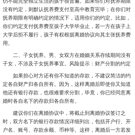
仍不能完全独立生活的孩子很普遍。如果你们对抚养期限
没有约定，则默认抚养费支付至高中教育完毕；在你们对
抚养期限有明确约定的情况下，适用你们的约定。比如，
你们约定支付抚养费至孩子大学毕业止，若一方在孩子上
大学后拒不履行，孩子有权根据离婚协议向其主张抚养费
用。
二、子女抚养。男、女双方在婚姻关系存续期间没有
子女，不涉及子女抚养事宜。风险提示：财产分割的约定
如果担心对方还有你不知道的存款，不建议简洁的约
定各自财产归各自所有。因为，这样离婚后即使你又知道
他还有银行存款，也很难要求分割，毕竟，你已经同意离
婚时各自名下的存款归各自所有。
建议你们在离婚协议中，将截止到离婚协议签订之
时，双方名下的银行存款情况详细列出，包括开户行、开
户名、账号、存款余额、币种等。这样，离婚后一方若发