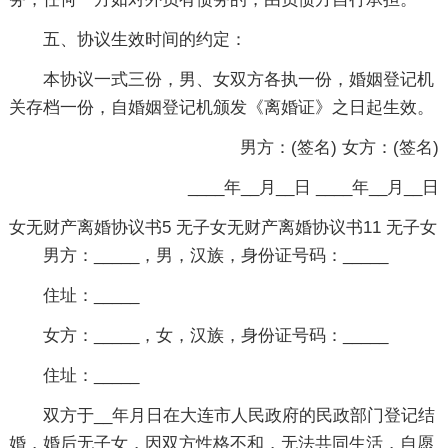
五、协议生效时间的约定：
本协议一式三份，男、女双方各执一份，婚姻登记机
关存档一份，自婚姻登记机颁发《离婚证》之日起生效。
男方：(签名) 女方：(签名)
____年__月__日 ____年__月__日
女无财产离婚协议书5
无子女无财产离婚协议书11
无子女
男方：_____，男，汉族，身份证号码：_____
住址：_____
女方：_____，女，汉族，身份证号码：_____
住址：_____
双方于__年月日在大连市人民政府的民政部门登记结
婚，婚后无子女，因双方性格不和，无法共同生活，自愿