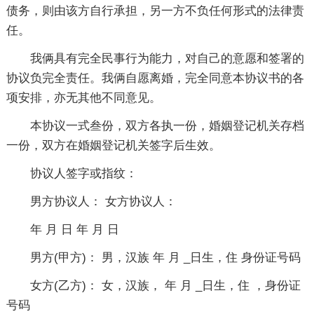
债务，则由该方自行承担，另一方不负任何形式的法律责
任。
我俩具有完全民事行为能力，对自己的意愿和签署的
协议负完全责任。我俩自愿离婚，完全同意本协议书的各
项安排，亦无其他不同意见。
本协议一式叁份，双方各执一份，婚姻登记机关存档
一份，双方在婚姻登记机关签字后生效。
协议人签字或指纹：
男方协议人： 女方协议人：
年 月 日 年 月 日
男方(甲方)： 男，汉族 年 月 _日生，住 身份证号码
女方(乙方)： 女，汉族， 年 月 _日生，住 ，身份证
号码