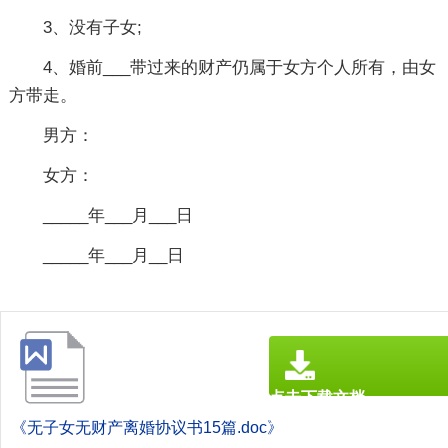
3、没有子女;
4、婚前___带过来的财产仍属于女方个人所有，由女
方带走。
男方：
女方：
_____年___月___日
_____年___月__日
点击下载文档
文档为doc格式
《无子女无财产离婚协议书15篇.doc》