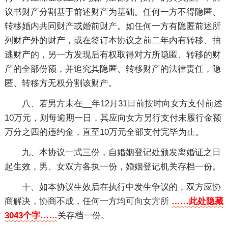
议书财产分割基于前述财产为基础。任何一方不得隐匿、
转移婚内共同财产或婚前财产。如任何一方有隐匿前述所
列财产外的财产，或在签订本协议之前二年内有转移、抽
逃财产的，另一方发现后有权取得对方所隐匿、转移的财
产的全部份额，并追究其隐匿、转移财产的法律责任，隐
匿、转移方无权分割该财产。
八、若男方未在__年12月31日前按时向女方支付前述
10万元，则每逾期一日，其应向女方另行支付未履行金额
万分之四的违约金，直至10万元全部支付完毕为止。
九、本协议一式三份，自婚姻登记处颁发离婚证之日
起生效，男、女双方各执一份，婚姻登记机关存档一份。
十、如本协议生效后在执行中发生争议的，双方应协
商解决，协商不成，任何一方均可向女方所
……此处隐藏
3043个字……
关存档一份。