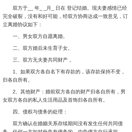
双方于__ 年_ _月_ 日在 登记结婚。现夫妻感情已经
完全破裂，没有和好可能，经双方协商达成一致意见，订
立离婚协议如下：
一、男女双方自愿离婚。
二、双方婚后未生育子女。
三、双方无夫妻共同财产 。
1、如果双方各自名下有存款的，该存款保持不变，
归各自所有。
2、其他财产：婚前双方各自的财产归各自所有，男
女双方各自的私人生活用品及首饰归各自所有。
四、债权与债务的处理：
双方确认在婚姻关系存续期间没有发生任何共同债
务，任何一方如对外负有债务的，由负债方自行承担。