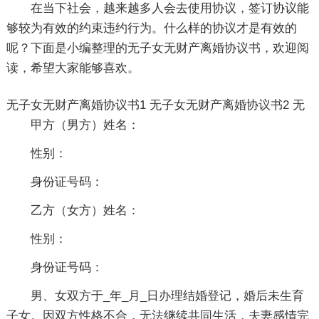
在当下社会，越来越多人会去使用协议，签订协议能
够较为有效的约束违约行为。什么样的协议才是有效的
呢？下面是小编整理的无子女无财产离婚协议书，欢迎阅
读，希望大家能够喜欢。
无子女无财产离婚协议书1
无子女无财产离婚协议书2
无
甲方（男方）姓名：
性别：
身份证号码：
乙方（女方）姓名：
性别：
身份证号码：
男、女双方于_年_月_日办理结婚登记，婚后未生育
子女。因双方性格不合，无法继续共同生活，夫妻感情完