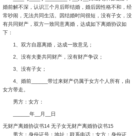
婚前解不深，认识三个月后即结婚，婚后因性格不和，经
常吵闹，无法共同生活。因结婚时间很短，没有子女，没
有共同财产，双方一致同意离婚，达成如下离婚协议如
下：
1、双方自愿离婚，达成一致意见；
2、没有夫妻共同财产，没有财产争议；
3、没有子女；
4、婚前______带过来财产仍属于女方个人所有，由
女方带走。
男方：女方：
______年__月__日
无财产离婚协议书14
无子女无财产离婚协议书15
男方：身份证号：地址：联系电话：女方：身份证