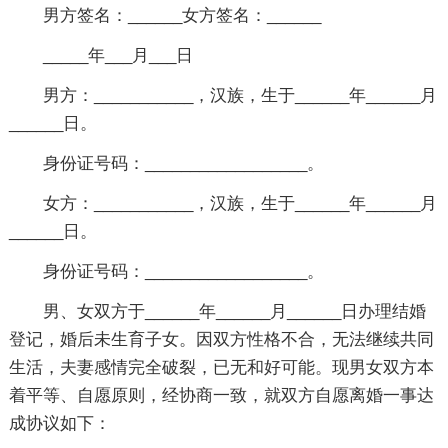
男方签名：______女方签名：______
_____年___月___日
男方：___________，汉族，生于______年______月
______日。
身份证号码：__________________。
女方：___________，汉族，生于______年______月
______日。
身份证号码：__________________。
男、女双方于______年______月______日办理结婚
登记，婚后未生育子女。因双方性格不合，无法继续共同
生活，夫妻感情完全破裂，已无和好可能。现男女双方本
着平等、自愿原则，经协商一致，就双方自愿离婚一事达
成协议如下：