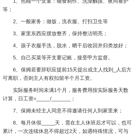
1、照顾一个女童：辅食制作、洗澡触摸、夜间看护
等；
2、一般家务：做饭，洗衣服、打扫卫生等
3、家里东西应摆放整齐，保持整洁明亮；
4、孩子衣服手洗，脱水，晒干后收回并归类放好；
5、自己买菜等开支要记账，接受甲方监督。
6、保姆若要辞职应提前15天提出或主人找到_人后方
可离职，否则主人有权扣留半个月工资。
实际服务时间未满1个月，服务费用按实际服务天数
计算，日工资=_____/_______；
7、保姆未经主人同意不得邀请任何人到家里来；
8、每月休假_____天，需在主人休班后才可以，也可
累计，一次连续休息不得超过2天，如遇特殊情况，可与