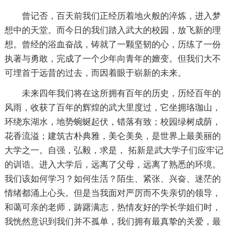
曾记否，百天前我们正经历着地火般的淬炼，进入梦
想中的天堂。而今日的我们踏入武大的校园，放飞新的理
想。曾经的浴血奋战，铸就了一颗坚韧的心，历练了一份
执著与勇敢，完成了一个少年向青年的嬗变。但我们大不
可埋首于远昔的过去，而因着眼于崭新的未来。
未来四年我们将在这所拥有百年的历史，历经百年的
风雨，收获了百年的辉煌的武大里度过，它坐拥珞珈山，
环绕东湖水，地势蜿蜒起伏，错落有致；校园绿树成荫，
花香流溢；建筑古朴典雅，美仑美奂，是世界上最美丽的
大学之一。自强，弘毅，求是， 拓新是武大学子们应牢记
的训诰。进入大学后，远离了父母，远离了熟悉的环境。
我们该如何学习？如何生活？陌生、紧张、兴奋、迷茫的
情绪都涌上心头。但是当我面对严厉而不失亲切的领导，
和蔼可亲的老师，踌躇满志，热情友好的学长学姐们时，
我恍然意识到我们并不孤单，我们拥有最真挚的关爱，最