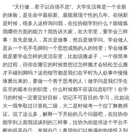
“天行健，君子以自强不息”。大学生活将是一个全新
的体验，是生命中最崭新、最能展现个性的几年。在纳新
是时候，很多人这样询问我，在拉协能学到什么？能锻炼
我哪些方面的能力？我告诉大家，在大学里，要学会三样
事：首先是做人，其次是做事，然后是做学问。学会做人
是从一个毛手毛脚到一个思想成熟的人的转变；学会做事
就是要学会怎样的灵活应变，比如说搬桌子，一个很简单
的过程，但你在搬它的时候曾想过怎样搬才会轻松怎么搬
才不碰到脚吗？这些细节都是我们在平时为人处事中慢慢
琢磨出来的，要做一个善于思考的人！做学问是我们学生
应尽的最本分的职责，什么时候都不应该玩忽职守！在学
习的时候一定要定好目标，切记不可盲目的.学习，比如说
大一我争取过计算机二级，大二是时候考一个拉丁舞教师
证。说了这么多，解释一下开始的几个问题吧，在拉协你
能学到上面我说谈到的三样事，拉协为你提供这个平台不
断的提高自己，发掘自己！希望你们以饱满的热情投入到