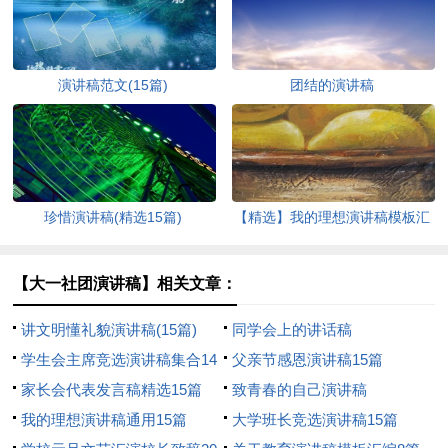
演讲稿范文(15篇)
团结的演讲稿
珍惜演讲稿(精选15篇)
【精选】我的理想演讲稿模板汇
编9篇
【大一社团演讲稿】相关文章：
讲文明懂礼貌演讲稿(15篇)
同学会上的讲话稿
学生会主席竞选演讲稿集合14
父亲节感恩演讲稿15篇
篇
家长会代表发言稿精选15篇
致青春的自己演讲稿
我的理想演讲稿通用15篇
大学班长竞选演讲稿15篇