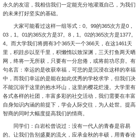
永久的友谊，我相信我们一定能充分地灌溉自己，为我们
的未来打好坚实的基础。
大家可能看过这样一组等式：0。99的365次方是0，
03，1。01的365次方是37。8，1。02的365次方是1377。
4。而大学我们将拥有3个365天一个366天，在这1461天
里，积跬步以至千里，积懒惰以致深渊，三天打鱼两天晒
网，终将一无所获，只要有一分怠倦，或将前功尽弃。有
句名言：幸运的是收获幸福，可悲的是沉浸在这样的幸福
中，而我们幸运的是能在如此优秀的学校求学，但我们决
不能沉溺于这里的抱水环山，这里的樱花烂漫。大学里有
各式各样的社团，丰富多彩的社交活动，我们需要在丰富
自身知识内涵的前提下，学会人际交往，为人处世。提高
智商的同时大幅度提高我们的情商。
同学们：白岩松曾说过：没有一代人的青春是容易
的。让我们告别盛夏的流火，应承金秋的丰硕，用青春诠