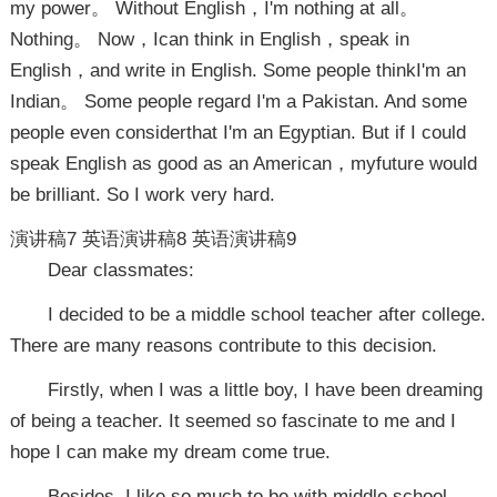
my power。 Without English，I'm nothing at all。
Nothing。 Now，Ican think in English，speak in
English，and write in English. Some people thinkI'm an
Indian。 Some people regard I'm a Pakistan. And some
people even considerthat I'm an Egyptian. But if I could
speak English as good as an American，myfuture would
be brilliant. So I work very hard.
演讲稿7
英语演讲稿8
英语演讲稿9
Dear classmates:
I decided to be a middle school teacher after college.
There are many reasons contribute to this decision.
Firstly, when I was a little boy, I have been dreaming
of being a teacher. It seemed so fascinate to me and I
hope I can make my dream come true.
Besides, I like so much to be with middle school