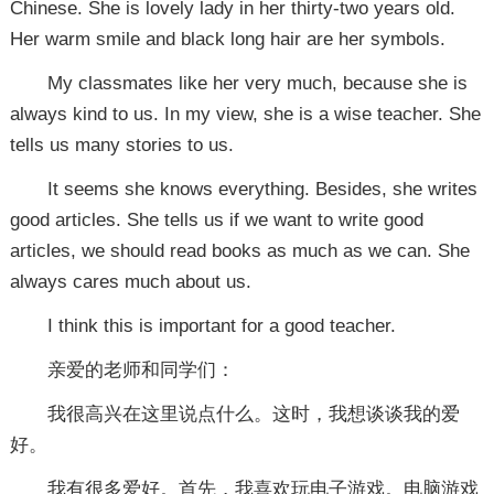
Chinese. She is lovely lady in her thirty-two years old.
Her warm smile and black long hair are her symbols.
My classmates like her very much, because she is
always kind to us. In my view, she is a wise teacher. She
tells us many stories to us.
It seems she knows everything. Besides, she writes
good articles. She tells us if we want to write good
articles, we should read books as much as we can. She
always cares much about us.
I think this is important for a good teacher.
亲爱的老师和同学们：
我很高兴在这里说点什么。这时，我想谈谈我的爱
好。
我有很多爱好。首先，我喜欢玩电子游戏。电脑游戏