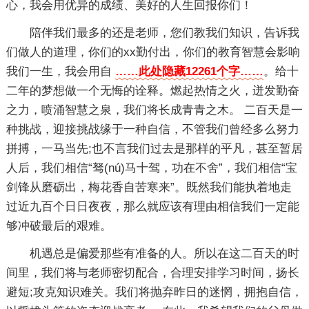
心，我会用优异的成绩、美好的人生回报你们！
陪伴我们最多的还是老师，您们教我们知识，告诉我
们做人的道理，你们的xx勤付出，你们的教育智慧会影响
我们一生，我会用自
……此处隐藏12261个字……
。给十
二年的梦想做一个无悔的诠释。燃起热情之火，迸发勤奋
之力，喷涌智慧之泉，我们将长成青青之木。 二百天是一
种挑战，迎接挑战缘于一种自信，不管我们曾经多么努力
拼搏，一马当先;也不言我们过去是那样的平凡，甚至暂居
人后，我们相信“驽(nú)马十驾，功在不舍”，我们相信“宝
剑锋从磨砺出，梅花香自苦寒来”。既然我们能执着地走
过近九百个日日夜夜，那么就应该有理由相信我们一定能
够冲破最后的艰难。
机遇总是偏爱那些有准备的人。所以在这二百天的时
间里，我们将与老师密切配合，合理安排学习时间，扬长
避短;攻克知识难关。我们将抛弃昨日的迷惘，拥抱自信，