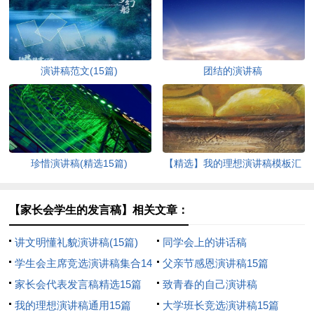
演讲稿范文(15篇)
团结的演讲稿
珍惜演讲稿(精选15篇)
【精选】我的理想演讲稿模板汇
编9篇
【家长会学生的发言稿】相关文章：
讲文明懂礼貌演讲稿(15篇)
同学会上的讲话稿
学生会主席竞选演讲稿集合14
父亲节感恩演讲稿15篇
篇
家长会代表发言稿精选15篇
致青春的自己演讲稿
我的理想演讲稿通用15篇
大学班长竞选演讲稿15篇