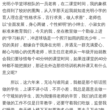
光明小学篮球校队的一员老将，在二课堂时间，我的象棋
也得到了较好的熏陶，从入学那天起我就知道光明小学的
育人理念是“性格求乐，言行求美，做人求善”，老师也
以“全面发展，身心两健，个性鲜明”的小绅士、小淑女的
标准来教育我们，今天的我，坐在教室做一个勤奋上进
的“学习标兵”，冲进球场是一个挥汗如雨的阳光少年，一
切的美好，都缘自于我身在光明，并遇见一群充满爱心、
耐心与细心的优秀老师，班主任庄老师从一年级开始就教
会我们要珍惜每个40分钟的课堂时间，如果连课堂的40分
钟都不能把握好，那还去外边那些培训机构补课又有什么
意义呢?
所以，这六年来，无论与谁同桌，我都是那个听话照
做的学生，上课不讲小话，不开小差，我总是愿意去做一
个守规矩的学生，因为我懂得老师的辛苦，我们的庄老师
要做的工作不仅是日常教学，还要守着我们吃饭，监督我
们睡觉，每天楼上楼下不知要跑多少趟，要走几万步?每