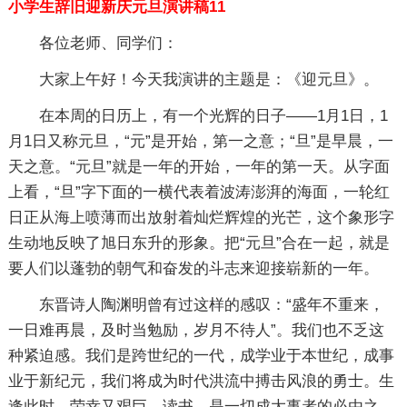
小学生辞旧迎新庆元旦演讲稿11
各位老师、同学们：
大家上午好！今天我演讲的主题是：《迎元旦》。
在本周的日历上，有一个光辉的日子——1月1日，1
月1日又称元旦，“元”是开始，第一之意；“旦”是早晨，一
天之意。“元旦”就是一年的开始，一年的第一天。从字面
上看，“旦”字下面的一横代表着波涛澎湃的海面，一轮红
日正从海上喷薄而出放射着灿烂辉煌的光芒，这个象形字
生动地反映了旭日东升的形象。把“元旦”合在一起，就是
要人们以蓬勃的朝气和奋发的斗志来迎接崭新的一年。
东晋诗人陶渊明曾有过这样的感叹：“盛年不重来，
一日难再晨，及时当勉励，岁月不待人”。我们也不乏这
种紧迫感。我们是跨世纪的一代，成学业于本世纪，成事
业于新纪元，我们将成为时代洪流中搏击风浪的勇士。生
逢此时，荣幸又艰巨。读书，是一切成大事者的必由之