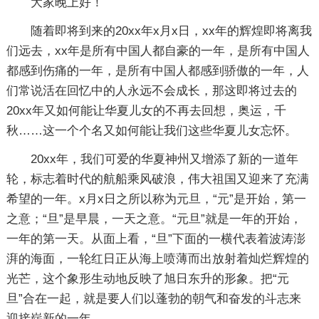
大家晚上好！
随着即将到来的20xx年x月x日，xx年的辉煌即将离我
们远去，xx年是所有中国人都自豪的一年，是所有中国人
都感到伤痛的一年，是所有中国人都感到骄傲的一年，人
们常说活在回忆中的人永远不会成长，那这即将过去的
20xx年又如何能让华夏儿女的不再去回想，奥运，千
秋……这一个个名又如何能让我们这些华夏儿女忘怀。
20xx年，我们可爱的华夏神州又增添了新的一道年
轮，标志着时代的航船乘风破浪，伟大祖国又迎来了充满
希望的一年。x月x日之所以称为元旦，“元”是开始，第一
之意；“旦”是早晨，一天之意。“元旦”就是一年的开始，
一年的第一天。从面上看，“旦”下面的一横代表着波涛澎
湃的海面，一轮红日正从海上喷薄而出放射着灿烂辉煌的
光芒，这个象形生动地反映了旭日东升的形象。把“元
旦”合在一起，就是要人们以蓬勃的朝气和奋发的斗志来
迎接崭新的一年。