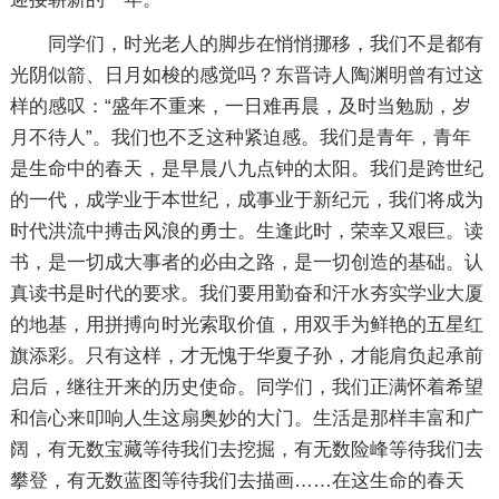
同学们，时光老人的脚步在悄悄挪移，我们不是都有
光阴似箭、日月如梭的感觉吗？东晋诗人陶渊明曾有过这
样的感叹：“盛年不重来，一日难再晨，及时当勉励，岁
月不待人”。我们也不乏这种紧迫感。我们是青年，青年
是生命中的春天，是早晨八九点钟的太阳。我们是跨世纪
的一代，成学业于本世纪，成事业于新纪元，我们将成为
时代洪流中搏击风浪的勇士。生逢此时，荣幸又艰巨。读
书，是一切成大事者的必由之路，是一切创造的基础。认
真读书是时代的要求。我们要用勤奋和汗水夯实学业大厦
的地基，用拼搏向时光索取价值，用双手为鲜艳的五星红
旗添彩。只有这样，才无愧于华夏子孙，才能肩负起承前
启后，继往开来的历史使命。同学们，我们正满怀着希望
和信心来叩响人生这扇奥妙的大门。生活是那样丰富和广
阔，有无数宝藏等待我们去挖掘，有无数险峰等待我们去
攀登，有无数蓝图等待我们去描画……在这生命的春天