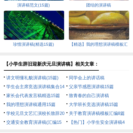
演讲稿范文(15篇)
团结的演讲稿
珍惜演讲稿(精选15篇)
【精选】我的理想演讲稿模板汇
编9篇
【小学生辞旧迎新庆元旦演讲稿】相关文章：
讲文明懂礼貌演讲稿(15篇)
同学会上的讲话稿
学生会主席竞选演讲稿集合14
父亲节感恩演讲稿15篇
篇
家长会代表发言稿精选15篇
致青春的自己演讲稿
我的理想演讲稿通用15篇
大学班长竞选演讲稿15篇
学校元旦文艺汇演校长致辞20
关于教育演讲稿模板汇编8篇
篇
交通安全教育演讲稿(汇编15
【热门】小学生安全演讲稿4
篇)
篇