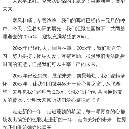
大家早上好。今天我讲话的主题是：喜迎新年，展望
未来。
寒风料峭，冬意浓浓，我们的耳畔已经传来元旦的钟
声。今天，迎着初阳的晨光，我们汇聚在国旗下，共同整
理逝去的20xx年，迎接充满希望的20xx。
20xx年已经过去。回首往事，20xx年，我们勤奋学
习，努力拼搏，团结友爱，互帮互助。虽然我们无法阻拦
时间的流逝，但是我们可以主宰自己的未来。
20xx年已经到来。展望未来，前景灿烂，我们豪情满
怀。20xx年，让我们用微笑敞开一扇心灵之窗，放飞希
望，去寻觅我们的理想;20xx，让我们用行动共同挽起友
爱的臂膀，让明天来倾听我们爱心旋律的唱响。
走进新的一年，走进蓬勃的希望，每一颗青春的心都
焕发出缤纷的色彩;走进新的一年，走向美好的未来，世界
在我们眼前灿烂地展开。