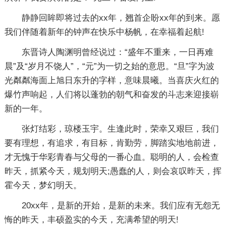
静静回眸即将过去的xx年，翘首企盼xx年的到来。愿
我们伴随着新年的钟声在快乐中杨帆，在幸福着起航!
东晋诗人陶渊明曾经说过：“盛年不重来，一日再难
晨”及“岁月不饶人”，“元”为一切之始的意思。“旦”字为波
光粼粼海面上旭日东升的字样，意味晨曦。当喜庆火红的
爆竹声响起，人们将以蓬勃的朝气和奋发的斗志来迎接崭
新的一年。
张灯结彩，琼楼玉宇。生逢此时，荣幸又艰巨，我们
要有理想，有追求，有目标，肯勤劳，脚踏实地地前进，
才无愧于华彩青春与父母的一番心血。聪明的人，会检查
昨天，抓紧今天，规划明天;愚蠢的人，则会哀叹昨天，挥
霍今天，梦幻明天。
20xx年，是新的开始，是新的未来。我们应有无怨无
悔的昨天，丰硕盈实的今天，充满希望的明天!