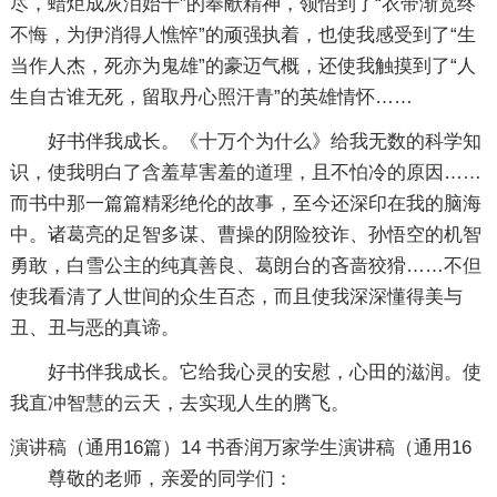
尽，蜡炬成灰泪始干”的奉献精神，领悟到了“衣带渐宽终
不悔，为伊消得人憔悴”的顽强执着，也使我感受到了“生
当作人杰，死亦为鬼雄”的豪迈气概，还使我触摸到了“人
生自古谁无死，留取丹心照汗青”的英雄情怀……
好书伴我成长。《十万个为什么》给我无数的科学知
识，使我明白了含羞草害羞的道理，且不怕冷的原因……
而书中那一篇篇精彩绝伦的故事，至今还深印在我的脑海
中。诸葛亮的足智多谋、曹操的阴险狡诈、孙悟空的机智
勇敢，白雪公主的纯真善良、葛朗台的吝啬狡猾……不但
使我看清了人世间的众生百态，而且使我深深懂得美与
丑、丑与恶的真谛。
好书伴我成长。它给我心灵的安慰，心田的滋润。使
我直冲智慧的云天，去实现人生的腾飞。
演讲稿（通用16篇）14
书香润万家学生演讲稿（通用16
尊敬的老师，亲爱的同学们：