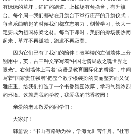
有绿绿的草坪，红红的跑道。上操场有领操台，有升旗
台。每个周一我们都站在升旗台下举行庄严的升旗仪式，
每当乐曲响起的时候我们都立志努力，刻苦学习，长大一
定要成为祖国栋梁之材。每当下课时，美丽的操场便热闹
起来，草坪不再孤独，跑道不再寂寞。
因为它们已有了我们的陪伴！教学楼的左侧墙体上分
别用中，英，古三种文字写着“中国之情民族之魂世界之
眼光”。右侧墙体上写着“英语是教育国际化的桥梁”，中间
写着“国家责任强者”把整个教学楼装扮的美丽整齐而又优
雅庄重。给我们打造了一个书香氛围浓厚，学习气氛浓烈
的环境。这就是我的学校，我爱我的书香校园！
亲爱的老师敬爱的同学们：
大家好！
韩愈说：“书山有路勤为径，学海无涯苦作舟。”杜甫