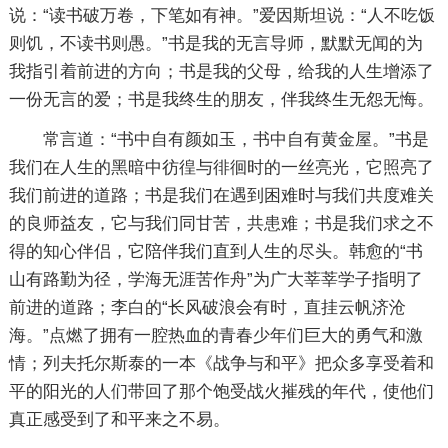
说：“读书破万卷，下笔如有神。”爱因斯坦说：“人不吃饭
则饥，不读书则愚。”书是我的无言导师，默默无闻的为
我指引着前进的方向；书是我的父母，给我的人生增添了
一份无言的爱；书是我终生的朋友，伴我终生无怨无悔。
常言道：“书中自有颜如玉，书中自有黄金屋。”书是
我们在人生的黑暗中彷徨与徘徊时的一丝亮光，它照亮了
我们前进的道路；书是我们在遇到困难时与我们共度难关
的良师益友，它与我们同甘苦，共患难；书是我们求之不
得的知心伴侣，它陪伴我们直到人生的尽头。韩愈的“书
山有路勤为径，学海无涯苦作舟”为广大莘莘学子指明了
前进的道路；李白的“长风破浪会有时，直挂云帆济沧
海。”点燃了拥有一腔热血的青春少年们巨大的勇气和激
情；列夫托尔斯泰的一本《战争与和平》把众多享受着和
平的阳光的人们带回了那个饱受战火摧残的年代，使他们
真正感受到了和平来之不易。