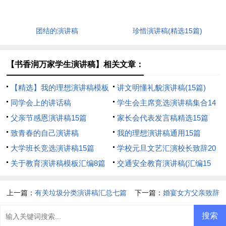
团结的演讲稿
珍惜演讲稿(精选15篇)
【书香润万家学生演讲稿】相关文章：
【精选】我的理想演讲稿模板
讲文明懂礼貌演讲稿(15篇)
汇编9篇
同学会上的讲话稿
学生会主席竞选演讲稿集合14
父亲节感恩演讲稿15篇
篇
家长会代表发言稿精选15篇
致青春的自己演讲稿
我的理想演讲稿通用15篇
大学班长竞选演讲稿15篇
学校元旦文艺汇演校长致辞20
关于教育演讲稿模板汇编8篇
篇
交通安全教育演讲稿(汇编15
篇)
上一篇：
有关垃圾分类演讲稿汇总七篇
下一篇：
婚宴女方父亲致辞