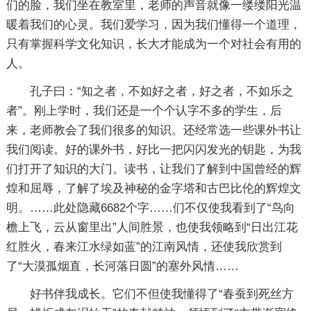
们的脸，我们坐在教室里，老师的声音就像一缕缕阳光温
暖着我们的心灵。我们爱学习，因为我们懂得一个道理，
只有掌握科学文化知识，长大才能成为一个对社会有用的
人。
孔子曰：“知之者，不如好之者，好之者，不如乐之
者”。刚上学时，我们还是一个个认字不多的学生，后
来，老师教会了我们很多的知识。还经常选一些课外书让
我们阅读。好的课外书，好比一把闪闪发光的钥匙，为我
们打开了知识的大门。读书，让我们了解到中国曾经的辉
煌和屈辱，了解了埃及神秘的金字塔和古巴比伦的辉煌文
明。
……此处隐藏6682个字……们不仅使我看到了“鸟向
檐上飞，云从窗里出”人间胜景，也使我领略到“日出江花
红胜火，春来江水绿如蓝”的江南风情，还使我欣赏到
了“大漠孤烟直，长河落日圆”的塞外风情……
好书伴我成长。它们不但使我懂得了“春蚕到死丝方