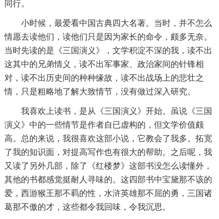
同行。
小时候，最爱看中国古典四大名著。当时，并不怎么
情愿去读他们，读他们只是因为家长的命令，颇多无奈。
当时先读的是《三国演义》，文学积淀不深的我，读不出
这其中的兄弟情义，读不出军事家、政治家间的针锋相
对，读不出历史间的种种缘故，读不出战场上的悲壮之
情，只是粗略地了解大致情节，没有做过深入研究。
我喜欢上读书，是从《三国演义》开始。虽说《三国
演义》中的一些情节是作者自已虚构的，但文学价值颇
高。总的来说，我很喜欢这部小说，它教会了我多。拓宽
了我的知识面，对提高写作也有很大的帮助。之后呢，我
又读了另外几部，除了《红楼梦》这部书没怎么读懂外，
其他的书都感觉挺耐人寻味的。这四部书中宝黛那不该的
爱，西游猴王那不羁的性，水浒英雄那不屈的勇，三国诸
葛那不傲的才，这些都令我回味，令我沉思。