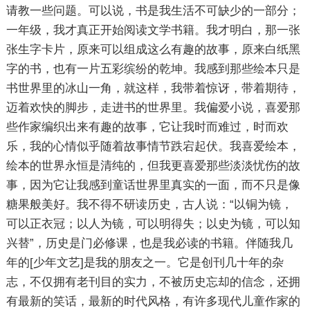
请教一些问题。可以说，书是我生活不可缺少的一部分；
一年级，我才真正开始阅读文学书籍。我才明白，那一张
张生字卡片，原来可以组成这么有趣的故事，原来白纸黑
字的书，也有一片五彩缤纷的乾坤。我感到那些绘本只是
书世界里的冰山一角，就这样，我带着惊讶，带着期待，
迈着欢快的脚步，走进书的世界里。我偏爱小说，喜爱那
些作家编织出来有趣的故事，它让我时而难过，时而欢
乐，我的心情似乎随着故事情节跌宕起伏。我喜爱绘本，
绘本的世界永恒是清纯的，但我更喜爱那些淡淡忧伤的故
事，因为它让我感到童话世界里真实的一面，而不只是像
糖果般美好。我不得不研读历史，古人说：“以铜为镜，
可以正衣冠；以人为镜，可以明得失；以史为镜，可以知
兴替”，历史是门必修课，也是我必读的书籍。伴随我几
年的[少年文艺]是我的朋友之一。它是创刊几十年的杂
志，不仅拥有老刊目的实力，不被历史忘却的信念，还拥
有最新的笑话，最新的时代风格，有许多现代儿童作家的