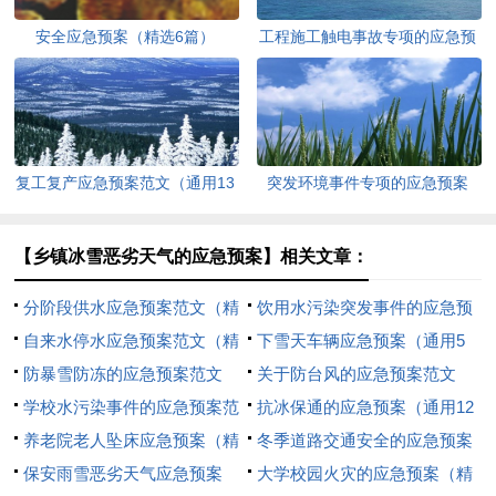
安全应急预案（精选6篇）
工程施工触电事故专项的应急预
案范文（精选6篇）
复工复产应急预案范文（通用13
突发环境事件专项的应急预案
篇）
（精选5篇）
【乡镇冰雪恶劣天气的应急预案】相关文章：
分阶段供水应急预案范文（精
饮用水污染突发事件的应急预
选13篇）
自来水停水应急预案范文（精
案
下雪天车辆应急预案（通用5
选6篇）
防暴雪防冻的应急预案范文
篇）
关于防台风的应急预案范文
（精选8篇）
学校水污染事件的应急预案范
抗冰保通的应急预案（通用12
文（精选7篇）
养老院老人坠床应急预案（精
篇）
冬季道路交通安全的应急预案
选6篇）
保安雨雪恶劣天气应急预案
（通用5篇）
大学校园火灾的应急预案（精