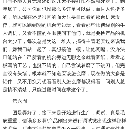
门有不能关真无奈还好这几天不会好忙不然就死定了。到
年底了，公司你面也没那么多订单可以做，而且人也挺多
的，所以现在还是很闲的面天只要自己看的那台机床没
停，就可以跑到别的机台旁边玩，看看那些师傅级别的牛
人调机，又看不懂的在顺便问下他们，就是要换产品的机
台太少了，每次总是为这一堆人，搞得主管老实过来说我
们，嫌我们站一起了，真想揍他一顿，让他闭嘴，没办法
只能站在自己所看的机台旁边无聊之余就看图纸，看看老
板写的工艺，也挺不错的，自己尝试着磨了下铣刀，但完
全没有头绪，根本就不知道应该怎么磨，现在做的大多是
铝件，又不用换刀想看看别人怎么磨都没得看，问别人总
是搞不清楚，只能过段时间在学这个了。
第六周
图是弄好了，接下来是开始进行生产，调试。真是毛
病重重，错误多多啊!产品刚出来进行调试微出现这样那样
的毛病。后来才清楚知道是怎么一回事。不过通过这件事