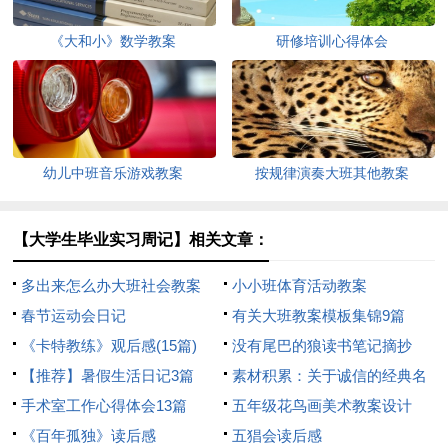
《大和小》数学教案
研修培训心得体会
幼儿中班音乐游戏教案
按规律演奏大班其他教案
【大学生毕业实习周记】相关文章：
多出来怎么办大班社会教案
小小班体育活动教案
春节运动会日记
有关大班教案模板集锦9篇
《卡特教练》观后感(15篇)
没有尾巴的狼读书笔记摘抄
【推荐】暑假生活日记3篇
素材积累：关于诚信的经典名
手术室工作心得体会13篇
言
五年级花鸟画美术教案设计
《百年孤独》读后感
五猖会读后感