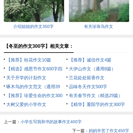
介绍姐姐的作文350字
有关珍珠鸟作文
【冬至的作文300字】相关文章：
【推荐】桂花作文10篇
【推荐】诚信作文4篇
【精选】感恩节作文600字四
大伊山作文（通用8篇）
篇
关于开学的计划作文
兰花处处留香作文
啄木鸟的作文范文（通用39
品味冬天作文500字
篇）
【推荐】珍爱生命的作文300
有关春节作文（精选29篇）
字集锦六篇
大树父爱的小学作文
【精华】重阳节的作文300字
汇编10篇
上一篇：
小学生写我和书的故事作文400字
下一篇：
妈妈辛苦了作文450字