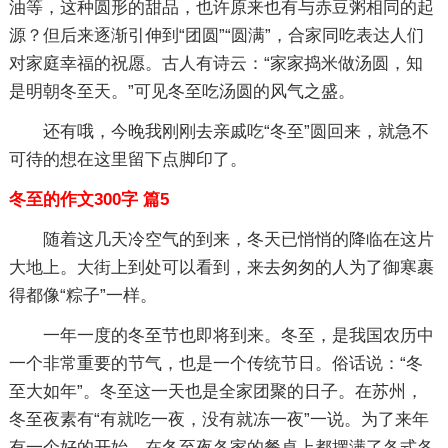
油等，这种圆形的甜品，也许原来也有与赤豆粥相同的起
源？但后来逐渐引伸到“团圆”“圆满”，合家同吃表达人们
对家庭幸福的祝愿。古人有诗云：“家家捣米做汤圆，知
是明朝冬至天。”可见冬至吃汤圆的风气之盛。
还有哦，今晚我刚刚去亲戚吃“冬至”圆回来，就急不
可待的想在这里留下点脚印了。
冬至的作文300字 篇5
随着这几天冷空气的到来，冬天已悄悄的降临在这片
大地上。大街上到处可以看到，来去匆匆的人为了御寒裹
得都像“粽子”一样。
一年一度的冬至节也即将到来。冬至，是我国农历中
一个非常重要的节气，也是一个传统节日。俗话说：“冬
至大如年”。冬至这一天也是全家团聚的日子。在苏州，
冬至夜素有“有就吃一夜，没有就冻一夜”一说。为了来年
有一个好的开始，在冬至夜各家的餐桌上都摆满了各式各