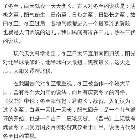
了冬至，白天就会一天天变长。古人对冬至的说法是：阴
极之至，阳气始生，日南至，日短之至，日影长之至，故
曰冬至。冬至过后，各地气候都进入一个最寒冷的阶段，
也就是人们常说的进九，我国民间有冷在三九，热在三伏
的说法。
现代天文科学测定，冬至日太阳直射南回归线，阳光
对北半球最倾斜，北半球白天最短，黑夜最长，这天之
后，太阳又逐渐北移。
在我国古代对冬至很重视，冬至被当作一个较大节
日，曾有冬至大如年的说法，而且有庆贺冬至的习俗。
《汉书》中说：冬至阳气起，君道长，故贺。人们认为：
过了冬至，白昼一天比一天长，阳气回升，是一个节气循
环的开始，也是一个吉日，应该庆贺。《晋书》上记载有
魏晋冬至日受万国及百僚称贺其仪亚于正旦。说明古代对
冬至日的重视。