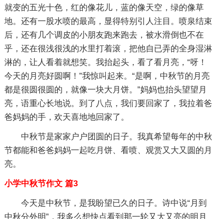
就变的五光十色，红的像花儿，蓝的像天空，绿的像草
地。还有一股水喷的最高，显得特别引人注目。喷泉结束
后，还有几个调皮的小朋友跑来跑去，被水滑倒也不在
乎，还在很浅很浅的水里打着滚，把他自已弄的全身湿淋
淋的，让人看着就想笑。我抬起头，看了看月亮，“呀！
今天的月亮好圆啊！”我惊叫起来。“是啊，中秋节的月亮
都是很圆很圆的，就像一块大月饼。”妈妈也抬头望望月
亮，语重心长地说。到了八点，我们要回家了，我拉着爸
爸妈妈的手，欢天喜地地回家了。
中秋节是家家户户团圆的日子。我真希望每年的中秋
节都能和爸爸妈妈一起吃月饼、看喷、观赏又大又圆的月
亮。
小学中秋节作文 篇3
今天是中秋节，是我盼望已久的日子。诗中说“月到
中秋分外明”，我多么想快点看到那一轮又大又亮的明月