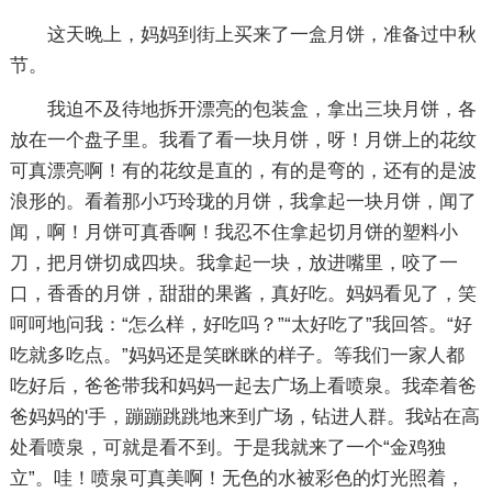
这天晚上，妈妈到街上买来了一盒月饼，准备过中秋
节。
我迫不及待地拆开漂亮的包装盒，拿出三块月饼，各
放在一个盘子里。我看了看一块月饼，呀！月饼上的花纹
可真漂亮啊！有的花纹是直的，有的是弯的，还有的是波
浪形的。看着那小巧玲珑的月饼，我拿起一块月饼，闻了
闻，啊！月饼可真香啊！我忍不住拿起切月饼的塑料小
刀，把月饼切成四块。我拿起一块，放进嘴里，咬了一
口，香香的月饼，甜甜的果酱，真好吃。妈妈看见了，笑
呵呵地问我：“怎么样，好吃吗？”“太好吃了”我回答。“好
吃就多吃点。”妈妈还是笑眯眯的样子。等我们一家人都
吃好后，爸爸带我和妈妈一起去广场上看喷泉。我牵着爸
爸妈妈的'手，蹦蹦跳跳地来到广场，钻进人群。我站在高
处看喷泉，可就是看不到。于是我就来了一个“金鸡独
立”。哇！喷泉可真美啊！无色的水被彩色的灯光照着，