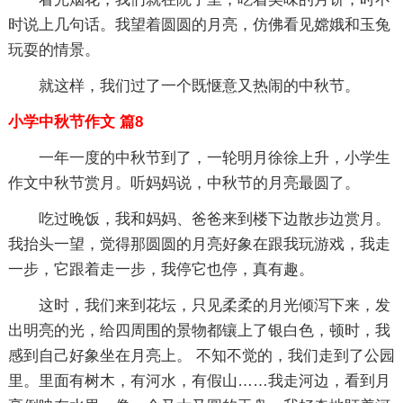
时说上几句话。我望着圆圆的月亮，仿佛看见嫦娥和玉兔
玩耍的情景。
就这样，我们过了一个既惬意又热闹的中秋节。
小学中秋节作文 篇8
一年一度的中秋节到了，一轮明月徐徐上升，小学生
作文中秋节赏月。听妈妈说，中秋节的月亮最圆了。
吃过晚饭，我和妈妈、爸爸来到楼下边散步边赏月。
我抬头一望，觉得那圆圆的月亮好象在跟我玩游戏，我走
一步，它跟着走一步，我停它也停，真有趣。
这时，我们来到花坛，只见柔柔的月光倾泻下来，发
出明亮的光，给四周围的景物都镶上了银白色，顿时，我
感到自己好象坐在月亮上。 不知不觉的，我们走到了公园
里。里面有树木，有河水，有假山……我走河边，看到月