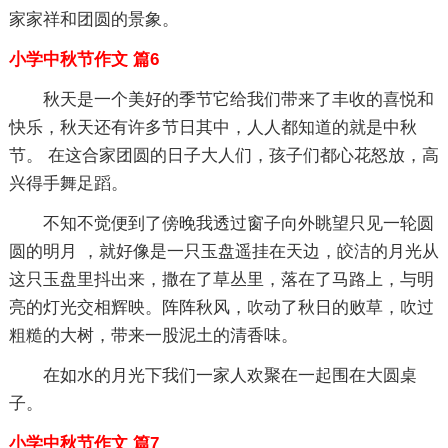
家家祥和团圆的景象。
小学中秋节作文 篇6
秋天是一个美好的季节它给我们带来了丰收的喜悦和
快乐，秋天还有许多节日其中，人人都知道的就是中秋
节。 在这合家团圆的日子大人们，孩子们都心花怒放，高
兴得手舞足蹈。
不知不觉便到了傍晚我透过窗子向外眺望只见一轮圆
圆的明月 ，就好像是一只玉盘遥挂在天边，皎洁的月光从
这只玉盘里抖出来，撒在了草丛里，落在了马路上，与明
亮的灯光交相辉映。阵阵秋风，吹动了秋日的败草，吹过
粗糙的大树，带来一股泥土的清香味。
在如水的月光下我们一家人欢聚在一起围在大圆桌
子。
小学中秋节作文 篇7