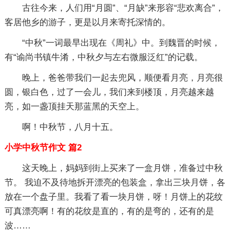
古往今来，人们用“月圆”、“月缺”来形容“悲欢离合”，
客居他乡的游子，更是以月来寄托深情的。
“中秋”一词最早出现在《周礼》中。到魏晋的时候，
有“谕尚书镇牛淆，中秋夕与左右微服泛红”的记载。
晚上，爸爸带我们一起去兜风，顺便看月亮，月亮很
圆，银白色，过了一会儿，我们来到楼顶，月亮越来越
亮，如一盏顶挂天那蓝黑的天空上。
啊！中秋节，八月十五。
小学中秋节作文 篇2
这天晚上，妈妈到街上买来了一盒月饼，准备过中秋
节。 我迫不及待地拆开漂亮的包装盒，拿出三块月饼，各
放在一个盘子里。我看了看一块月饼，呀！月饼上的花纹
可真漂亮啊！有的花纹是直的，有的是弯的，还有的是
波……