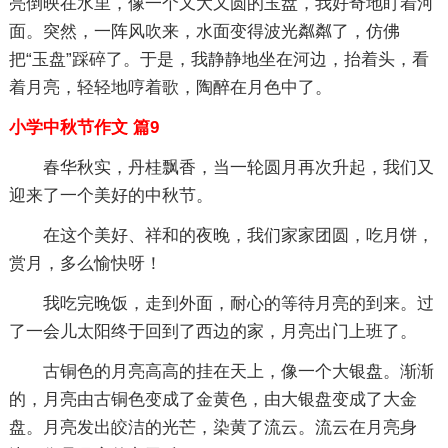
亮倒映在水里，像一个又大又圆的玉盘，我好奇地盯着河
面。突然，一阵风吹来，水面变得波光粼粼了，仿佛
把“玉盘”踩碎了。于是，我静静地坐在河边，抬着头，看
着月亮，轻轻地哼着歌，陶醉在月色中了。
小学中秋节作文 篇9
春华秋实，丹桂飘香，当一轮圆月再次升起，我们又
迎来了一个美好的中秋节。
在这个美好、祥和的夜晚，我们家家团圆，吃月饼，
赏月，多么愉快呀！
我吃完晚饭，走到外面，耐心的等待月亮的到来。过
了一会儿太阳终于回到了西边的家，月亮出门上班了。
古铜色的月亮高高的挂在天上，像一个大银盘。渐渐
的，月亮由古铜色变成了金黄色，由大银盘变成了大金
盘。月亮发出皎洁的光芒，染黄了流云。流云在月亮身