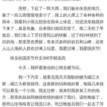
突然，下起了一阵大雨，我们躲在休息的地方。
躲了一回儿雨慢慢地变小了，路上的人撑上了各种各样的
雨伞，我看到小雨点想坐在雨伞上休息，但还没坐稳就掉
下来了，真是有趣。后来我们就回宾馆了。第二天吃了早
饭后，我们坐上了开往普陀山的快艇，过了8分钟就到了
目的地，那里景色秀丽，有各式各样的岩石和山峰，还有
人山人海的人群在沙滩上玩耍。我爱沙滩，我爱国庆节!
快乐的国庆节作文300字精选四
今天，我怀着激动的心情去犍为玩。
我一下汽车，就看见我天天期盼的犍为岷江大
桥，岷江大桥很雄伟。这座桥的结构很好看，每隔几米就
可以看见一个小洞。我走过桥，就来到我舅舅工作的地
方，那里的叔叔阿姨很热情的接待了我们。该吃晚饭了，
那些山珍海味直让我流口水。吃过晚饭后我们一起去了河