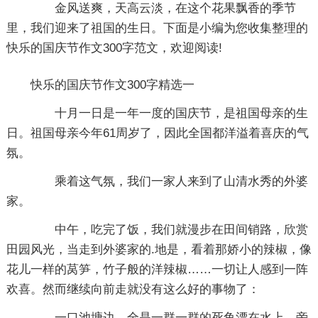
金风送爽，天高云淡，在这个花果飘香的季节
里，我们迎来了祖国的生日。下面是小编为您收集整理的
快乐的国庆节作文300字范文，欢迎阅读!
快乐的国庆节作文300字精选一
十月一日是一年一度的国庆节，是祖国母亲的生
日。祖国母亲今年61周岁了，因此全国都洋溢着喜庆的气
氛。
乘着这气氛，我们一家人来到了山清水秀的外婆
家。
中午，吃完了饭，我们就漫步在田间销路，欣赏
田园风光，当走到外婆家的.地是，看着那娇小的辣椒，像
花儿一样的莴笋，竹子般的洋辣椒……一切让人感到一阵
欢喜。然而继续向前走就没有这么好的事物了：
一口池塘边，全是一群一群的死鱼漂在水上，旁