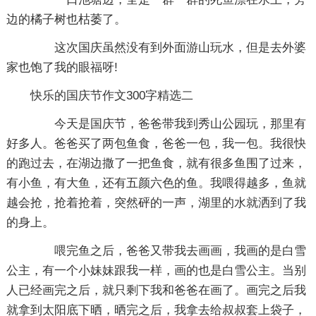
边的橘子树也枯萎了。
这次国庆虽然没有到外面游山玩水，但是去外婆
家也饱了我的眼福呀!
快乐的国庆节作文300字精选二
今天是国庆节，爸爸带我到秀山公园玩，那里有
好多人。爸爸买了两包鱼食，爸爸一包，我一包。我很快
的跑过去，在湖边撒了一把鱼食，就有很多鱼围了过来，
有小鱼，有大鱼，还有五颜六色的鱼。我喂得越多，鱼就
越会抢，抢着抢着，突然砰的一声，湖里的水就洒到了我
的身上。
喂完鱼之后，爸爸又带我去画画，我画的是白雪
公主，有一个小妹妹跟我一样，画的也是白雪公主。当别
人已经画完之后，就只剩下我和爸爸在画了。画完之后我
就拿到太阳底下晒，晒完之后，我拿去给叔叔套上袋子，