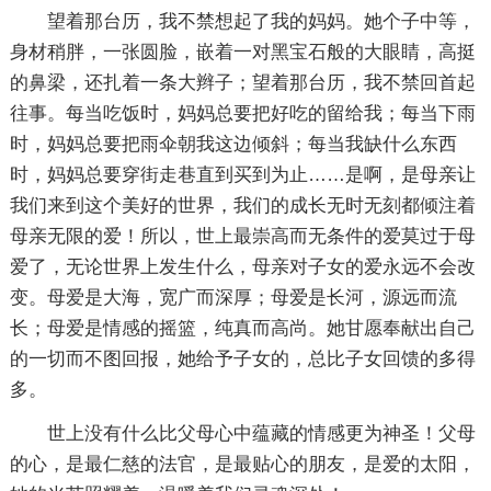
望着那台历，我不禁想起了我的妈妈。她个子中等，
身材稍胖，一张圆脸，嵌着一对黑宝石般的大眼睛，高挺
的鼻梁，还扎着一条大辫子；望着那台历，我不禁回首起
往事。每当吃饭时，妈妈总要把好吃的留给我；每当下雨
时，妈妈总要把雨伞朝我这边倾斜；每当我缺什么东西
时，妈妈总要穿街走巷直到买到为止……是啊，是母亲让
我们来到这个美好的世界，我们的成长无时无刻都倾注着
母亲无限的爱！所以，世上最崇高而无条件的爱莫过于母
爱了，无论世界上发生什么，母亲对子女的爱永远不会改
变。母爱是大海，宽广而深厚；母爱是长河，源远而流
长；母爱是情感的摇篮，纯真而高尚。她甘愿奉献出自己
的一切而不图回报，她给予子女的，总比子女回馈的多得
多。
世上没有什么比父母心中蕴藏的情感更为神圣！父母
的心，是最仁慈的法官，是最贴心的朋友，是爱的太阳，