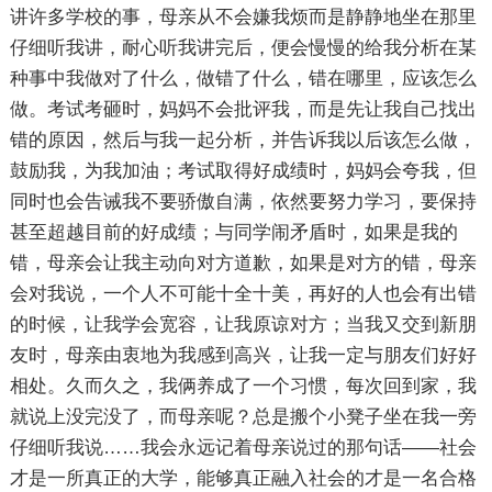
讲许多学校的事，母亲从不会嫌我烦而是静静地坐在那里
仔细听我讲，耐心听我讲完后，便会慢慢的给我分析在某
种事中我做对了什么，做错了什么，错在哪里，应该怎么
做。考试考砸时，妈妈不会批评我，而是先让我自己找出
错的原因，然后与我一起分析，并告诉我以后该怎么做，
鼓励我，为我加油；考试取得好成绩时，妈妈会夸我，但
同时也会告诫我不要骄傲自满，依然要努力学习，要保持
甚至超越目前的好成绩；与同学闹矛盾时，如果是我的
错，母亲会让我主动向对方道歉，如果是对方的错，母亲
会对我说，一个人不可能十全十美，再好的人也会有出错
的时候，让我学会宽容，让我原谅对方；当我又交到新朋
友时，母亲由衷地为我感到高兴，让我一定与朋友们好好
相处。久而久之，我俩养成了一个习惯，每次回到家，我
就说上没完没了，而母亲呢？总是搬个小凳子坐在我一旁
仔细听我说……我会永远记着母亲说过的那句话——社会
才是一所真正的大学，能够真正融入社会的才是一名合格