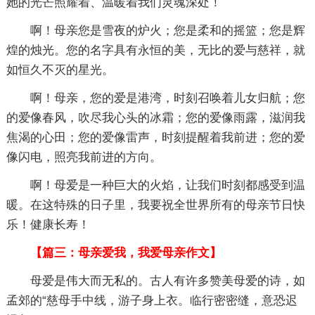
她的光芒照耀着、温暖着我们灵魂深处！
啊！母亲您是雪夜的炉火；您是柔和的摇篮；您是辉
煌的烛光。您的名字具有永恒的美，无比的爱与慈祥，就
如恒久不灭的星光。
啊！母亲，您的爱是港湾，时刻召唤着儿女归航；您
的爱像春风，吹尽我心头的冰霜；您的爱像雨露，滋润我
焦渴的心田；您的爱像雷声，时刻提醒着我前进；您的爱
像闪电，照亮我前进的方向。
啊！母爱是一种巨大的火焰，让我们时刻都感受到温
暖。在这特殊的日子里，我要祝全世界所有的母亲节日快
乐！健康长寿！
【篇三：母亲爱我，我爱母亲作文】
母爱是伟大而无私的。古人有许多赞美母爱的诗，如
孟郊的“慈母手中线，游子身上衣。临行密密缝，意恐迟