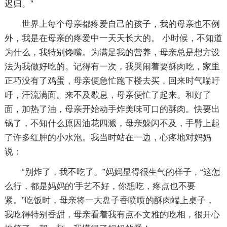
迟归。”
世界上每个母亲都疼爱自己的孩子，我的母亲也不例
外，我是在母亲的疼爱中一天天长大的。 小时候，不知道
为什么，我特别馋嘴。为满足我的营养，母亲总是想方设
法为我做好吃的。记得有一次，我哭闹着要酥肉吃，家里
正巧没有了鸡蛋，母亲便急忙跑下楼去买，回来时气喘吁
吁，汗流满面。来不及歇息，母亲便忙了起来。和好了
面，加热了油，母亲开始动手炸美味可口的酥肉。快要出
锅了，不知什么原因油花四溅，母亲躲闪不及，手臂上起
了许多红肿的小水泡。我当时站在一边，心疼地对妈妈
说：
“别炸了，我不吃了。”妈妈显得很生气的样子，“这怎
么行，都是妈妈的'手艺不好，你想吃，疼点也不要
紧。”吃饭时，母亲将一大盘子香喷喷的酥肉端上桌子，
我吃得特别香甜，母亲看着我有点不文雅的吃相，很开心