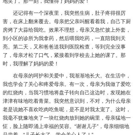
地笑了。那一刻，我懂得了妈妈的爱！
还记得有一个深夜里，我突然生病，肚子疼得很厉
害，在床上翻来覆去。母亲把父亲叫醒看着我，自己下厨
房烤了大蒜给我吃。效果不理想，母亲又急忙披上外套，
到小区的诊所为我拿药，然后喂我吃药，一直陪我到天
亮。第二天，又和爸爸送我到医院检查，等到完全没事
了，母亲才松了口气，紧接着到学校去上她的课了。那
时，我理解了妈妈的爱！
在母亲的呵护和关爱中，我渐渐地长大。在生活中，
我也学会了关心和疼爱母亲。有一次，母亲为我做了爱吃
的红烧肉，当我习惯地将盘子转向自己这边时，发现她在
津津有味地吃着青菜。我突然意识到，不对，为什么母亲
老是说她不喜欢吃肉吃鱼呢，是不是对我太宠了。这时，
我毫不犹豫地夹了一块红烧肉放到她的碗里，母亲猛地一
怔，脸上随即涌上幸福的笑容。“谢谢儿子”，母亲细细地
品尝着，“儿子长大了，学会关心人了！”