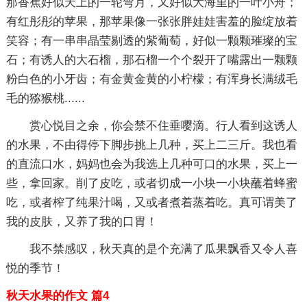
那香蕉好似天上的一轮弯月，又好似大海里的一叶小舟；
有红彤彤的苹果，那苹果像一张张胖娃娃害羞的脸绽放着
笑容；有一串串晶莹剔透的紫葡萄，好似一颗颗璀璨的宝
石；有诱人的大石榴，那石榴一个个裂开了嘴露出一颗颗
粉白色的小牙齿；有金黄金黄的小柠檬；有浑身长满绒毛
毛的猕猴桃......
赏心悦目之余，你会禁不住垂嘤滴。行人看到这诱人
的水果，不由得停下脚步挑上几种，买上二三斤。我也看
的直流口水，妈妈也会为我选上几种可口的水果，买上一
些，拿回家。削了皮吃，或者切成一小块一小块蘸着蜂蜜
吃，或者榨了纯果汁喝，又或者煮着蒸着吃。真可谓美了
我的皮肤，又养了我的口胃！
我不禁感叹，秋天真的是个充满了瓜果飘香又令人喜
悦的季节！
秋天水果的作文 篇4