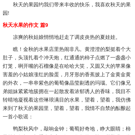
秋天的果园约我们带来丰收的快乐，我喜欢秋天的果
园!
秋天水果的作文 篇9
凉爽的秋姑娘悄悄地赶走了调皮炎热的夏娃娃。
瞧！金秋的水果店里热闹非凡。黄澄澄的梨挺着个大
肚子，头顶扎着个冲天炮，红通通的柿子点燃了一盏盏小
灯笼，咧开嘴的石榴像是在哈哈大笑，又圆又大的苹果像
害羞的小姑娘涨红的脸蛋，月牙形的香蕉披上了金黄金黄
的外衣，一串串紫色的葡萄像晶莹剔透的玛瑙。它们像兄
弟姐妹紧紧地簇拥在一起散发着浓郁诱人的香味，我目不
转晴地凝视着这些琳琅满目的水果，望着，望着，我仿佛
来到了秋天的果园里，望着，望着，我情不自禁的酝酿起
一首小歌谣：
鸭梨秋风中，敲响金钟；葡萄好奇地，睁大眼睛；柿