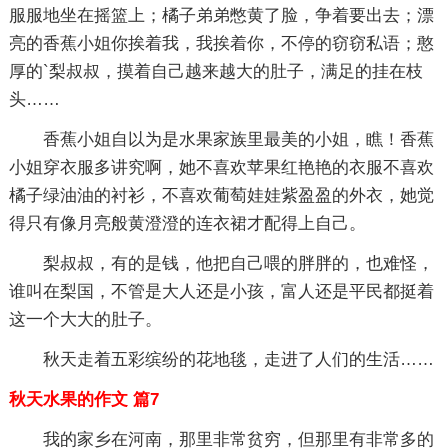
服服地坐在摇篮上；橘子弟弟憋黄了脸，争着要出去；漂
亮的香蕉小姐你挨着我，我挨着你，不停的窃窃私语；憨
厚的`梨叔叔，摸着自己越来越大的肚子，满足的挂在枝
头……
香蕉小姐自以为是水果家族里最美的小姐，瞧！香蕉
小姐穿衣服多讲究啊，她不喜欢苹果红艳艳的衣服不喜欢
橘子绿油油的衬衫，不喜欢葡萄娃娃紫盈盈的外衣，她觉
得只有像月亮般黄澄澄的连衣裙才配得上自己。
梨叔叔，有的是钱，他把自己喂的胖胖的，也难怪，
谁叫在梨国，不管是大人还是小孩，富人还是平民都挺着
这一个大大的肚子。
秋天走着五彩缤纷的花地毯，走进了人们的生活……
秋天水果的作文 篇7
我的家乡在河南，那里非常贫穷，但那里有非常多的