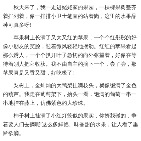
秋天来了，我一走进姥姥家的果园，一棵棵果树整齐
着排列着，像一排排小卫士笔直的站着岗，这里的水果品
种可真多呀!
苹果树上长满了又大又红的苹果，一个个红彤彤的好
像小朋友的笑脸，迎着微风轻轻地摆动。红红的苹果看起
那么诱人，一个个扒开叶子急切的向外张望着，好像在等
待着别人把它收获。我不由自主的摘下一个，尝了尝，那
苹果真是又香又甜，好吃极了!
梨树上，金灿灿的大鸭梨挂满枝头，就像缀满了金色
的葫芦。我走在葡萄架下，抬头一看，饱满的葡萄一串一
串地挂在藤上，仿佛紫色的大珍珠。
柿子树上挂满了小红灯笼似的果实，你挤我碰的，争
着要人们去摘呢!这么多鲜艳、味香甜的水果，让人看了垂
涎欲滴。