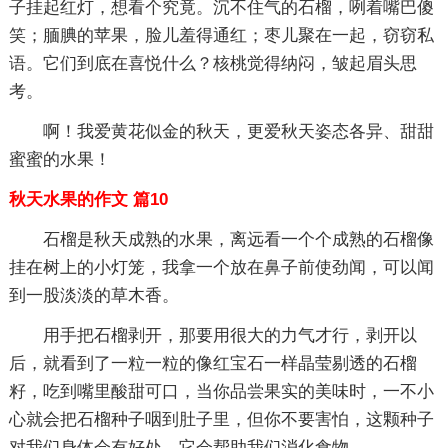
子挂起红灯，想看个究竟。沉不住气的石榴，咧着嘴巴傻
笑；腼腆的苹果，脸儿羞得通红；枣儿聚在一起，窃窃私
语。它们到底在喜悦什么？核桃觉得纳闷，皱起眉头思
考。
啊！我爱黄花似金的秋天，更爱秋天姿态各异、甜甜
蜜蜜的水果！
秋天水果的作文 篇10
石榴是秋天成熟的水果，离远看一个个成熟的石榴像
挂在树上的小灯笼，我拿一个放在鼻子前使劲闻，可以闻
到一股淡淡的草木香。
用手把石榴剥开，那要用很大的力气才行，剥开以
后，就看到了一粒一粒的像红宝石一样晶莹剔透的石榴
籽，吃到嘴里酸甜可口，当你品尝果实的美味时，一不小
心就会把石榴种子咽到肚子里，但你不要害怕，这颗种子
对我们身体会有好处，它会帮助我们消化食物。