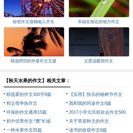
粉笔作文借物喻人开头
幸福在很近的地方作文
精选唠叨的外婆作文五篇
父爱温暖我作文
【秋天水果的作文】相关文章：
精选雾的作文300字8篇
【实用】快乐的植树节作文
和父母争执作文
300字六篇
我和我的同桌作文8篇
环保的作文通用15篇
2017小学元旦联欢会作文500
初中优秀作文:“爬”长城
字
关于草原秋天的作文
一种水果作文四篇
读书的收获作文8篇