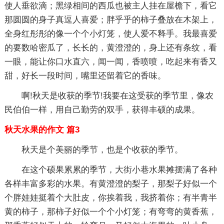
使人垂欲滴；黑绿相间的西瓜也被主人挂在屋檐下，看它
那圆圆的身子真逗人喜爱；胖乎乎的柿子叠放在木架上，
全身红彤彤的像一个个小灯笼，使人爱不释手。我最喜爱
的要数哈密瓜了，长长的，黄澄澄的，身上还有条纹，看
一眼，能让你口水直六，闻一闻，香喷喷，吃起来有香又
甜，好长一段时间，嘴里还留着它的香味。
啊!秋天是收获的季节!我要在这受获的季节里，像农
民伯伯一样，用自己勤劳的双手，获得丰硕的成果。
秋天水果的作文 篇3
秋天是个美丽的季节，也是个收获的季节。
在这个硕果累累的季节，大街小巷水果摊摆满了各种
各样丰富多彩的水果。有黄澄澄的梨子，那梨子好似一个
个胖娃娃挺着个大肚皮，你挨着我，我挤着你；有半青半
黄的柿子，那柿子好似一个个小灯笼；有弯弯的黄香蕉，