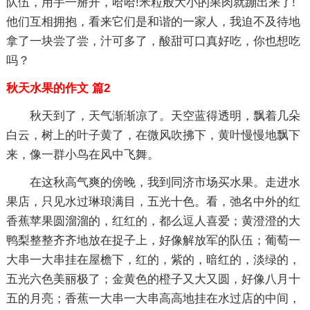
队伍，用手一掰开，哈哈!米粒般大小的果肉就蹦出来了!
他们互相拥抱，看来它们是和谐的一家人，我迫不及待地
拿了一块尝了尝，汁可多了，酸甜可口真好吃，你也想吃
吗？
秋天水果的作文 篇2
秋天到了，天气渐渐凉了。天空蓝得透明，飘着几朵
白云，树上的叶子黄了，在微风吹拂下，黄叶慢慢地飘下
来，像一群小鸟在风中飞舞。
在这秋高气爽的傍晚，我到同济市场买水果。走进水
果店，只见水过琳琅满目，五光十色。看，弛名中外的红
香蕉苹果圆溜溜的，红红的，都么逗人喜爱；黄澄澄的大
鸭梨整整齐齐地放在捉子上，好像解放军的队伍；葡萄一
大串一大串挂在屋檐下，红的，紫的，暗红的，淡绿的，
五光六色美丽极了；金黄色的橙子又大又圆，好像八月十
五的月亮；香蕉一大串一大串高高地挂在水过店的中间，