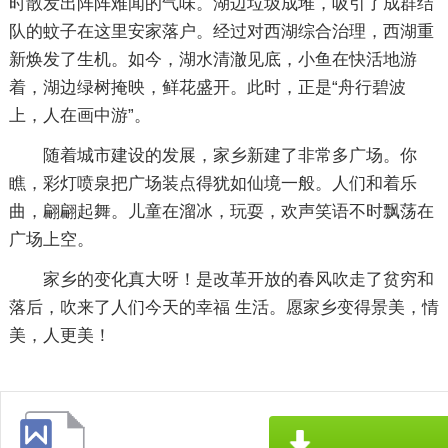
时散发出阵阵难闻的气味。湖边垃圾成堆，吸引了成群结
队的蚊子在这里安家落户。经过对西湖综合治理，西湖重
新焕发了生机。如今，湖水清澈见底，小鱼在快活地游
着，湖边绿树掩映，鲜花盛开。此时，正是“舟行碧波
上，人在画中游”。
随着城市建设的发展，家乡新建了非常多广场。你
瞧，彩灯喷泉把广场装点得犹如仙境一般。人们和着乐
曲，翩翩起舞。儿童在溜冰，玩耍，欢声笑语不时飘荡在
广场上空。
家乡的变化真大呀！是改革开放的春风吹走了贫穷和
落后，吹来了人们今天的幸福 生活。愿家乡变得景美，情
美，人更美！