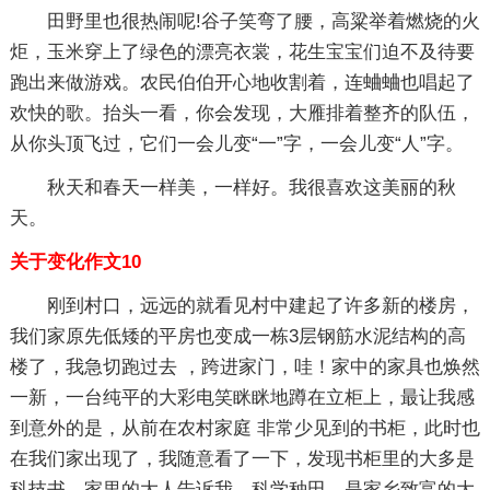
田野里也很热闹呢!谷子笑弯了腰，高粱举着燃烧的火
炬，玉米穿上了绿色的漂亮衣裳，花生宝宝们迫不及待要
跑出来做游戏。农民伯伯开心地收割着，连蛐蛐也唱起了
欢快的歌。抬头一看，你会发现，大雁排着整齐的队伍，
从你头顶飞过，它们一会儿变“一”字，一会儿变“人”字。
秋天和春天一样美，一样好。我很喜欢这美丽的秋
天。
关于变化作文10
刚到村口，远远的就看见村中建起了许多新的楼房，
我们家原先低矮的平房也变成一栋3层钢筋水泥结构的高
楼了，我急切跑过去 ，跨进家门，哇！家中的家具也焕然
一新，一台纯平的大彩电笑眯眯地蹲在立柜上，最让我感
到意外的是，从前在农村家庭 非常少见到的书柜，此时也
在我们家出现了，我随意看了一下，发现书柜里的大多是
科技书，家里的大人告诉我，科学种田，是家乡致富的大