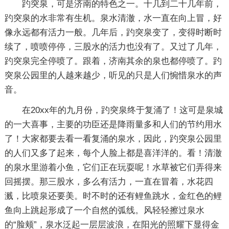
趵突泉，可是济南的特色之一。十几到二十几年前，
趵突泉的水非常有生机。泉水清澈，水一直在向上冒，好
像永远都有活力一般。几年后，趵突泉变了，变得时断时
续了，喷喷停停，三股水的活力也没有了。又过了几年，
趵突泉完全停喷了。跟着，济南其余的泉也都停喷了。趵
突泉公园里的人越来越少，听见的只是人们惋惜泉水的声
音。
在20xx年的九月份，趵突泉终于复涌了！这可是泉城
的一大喜事，主要的功臣还是降雨量多和人们的节约用水
了！大家都要去看一看复涌的泉水，因此，趵突泉公园里
的人们又多了起来，每个人脸上都是喜洋洋的。看！清澈
的泉水里游着小鱼，它们正在玩耍呢！水草被它们弄得来
回摇摆。那三股水，多么有活力，一直在冒着，水花四
溅，比喷泉还要美。时不时的还有鲤鱼跳水，金红色的鲤
鱼向上跳起形成了一个自然的弧线。风轻轻擦过泉水
的“脸颊”，泉水泛起一层层波浪，在阳光的照耀下显得金