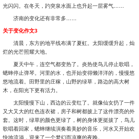
光闪闪。在冬天，趵突泉水面上也升起一层雾气……
济南的变化还有非常多……
关于变化作文3
清晨，东方的地平线布满了夏虹。太阳缓缓升起，灿
烂的光芒照耀大地。
夏天中午，连空气都变热了。炎热使鸟儿停止歌唱，
蟋蟀停止弹琴。河里的水，也开始变得懒洋洋的，慢慢悠
悠地流着。田野里的庄稼，山野的绿草，路边的高大树
木，在阳光下更有活力。
太阳慢慢下山，西边的云变红了。就像仙女扔了一件
又大又大的红色连衣裙，房子和树都披上了这件漂亮的外
套。这时，绿草的颜色更绿了，树的身体更挺拔了，鸟儿
歌唱着回家，蟋蟀继续演奏着美妙的音乐，河水又开始欢
快地流淌，迎来了一个梦幻而凉爽的夜晚。