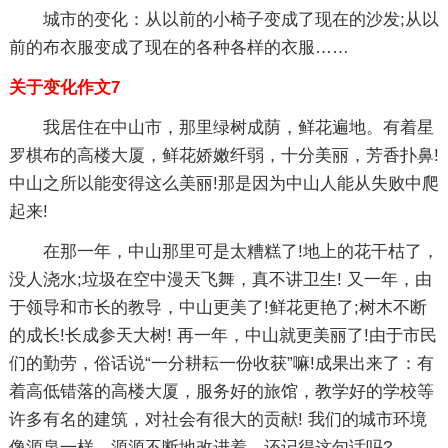
城市的变化：从以前的小椅子变成了现在的沙发;从以
前的布衣服变成了现在的各种各样的衣服……
关于变化作文7
我居住在中山市，那里绿树成荫，鲜花遍地。有着星
罗棋布的高楼大厦，鲜花娇嫩纤弱，十分美丽，芳香扑鼻!
中山之所以能变得这么美丽!那是因为中山人能从失败中爬
起来!
在那一年，中山那里可是太糟糕了!地上的花干枯了，
没人浇水;垃圾在空中漫天飞舞，真不讲卫生! 又一年，由
于领导和市长的教导，中山更美了!鲜花更艳了;树木不断
的成长!长成参天大树! 再一年，中山就更美丽了!由于市民
们的勤劳，俗话说“一分耕耘一份收获”嘛!成果出来了：有
着高低错落的高楼大厦，服务好的旅馆，教学好的学校等
许多有名的建筑，对社会有很大的贡献! 我们的城市环境
像源泉一样，源源不断地改进着，还记得这句话吗?