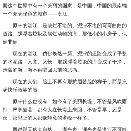
而这个世界中有一个美丽的国家，是中国，中国的最南端
一个充满绿色的城市――湛江。
原来的湛江，是破烂不堪的。泥泞不堪的弯弯曲曲的
道路。飘浮着垃圾及腐烂动物的海，那低小的小房子，似
倒非倒。
现在的湛江，仿佛焕然一新。泥泞的道路变成了平整
的水泥路，又宽、又长。那飘浮着垃圾的海变成了干净，
清澈的海，海不再唱回以前的悲痛。
现在的人们，脸上不再有那愁眉苦脸的样子，而是充
满快乐微笑的脸。
原来什么也没有，如今有了美丽长堤，不管是风吹雨
打，严寒酷暑，都有人在长堤上来回，不管是早，还是
夜，那里上的人都像蜂窝的蜜峰一样多。
再说那天然大自然――湖光岩，湖光岩是湛江不可缺