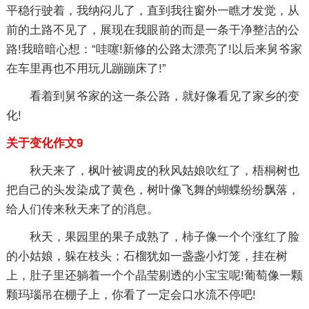
平稳行驶着，我纳闷儿了，直到我往窗外一瞧才发觉，从
前的土路不见了，展现在我眼前的而是一条干净整洁的公
路!我暗暗心想：“哇噻!新修的公路太漂亮了!以后来舅爷家
在车里再也不用玩儿蹦蹦床了!”
看着到舅爷家的这一条公路，就好像看见了家乡的变
化!
关于变化作文9
秋天来了，枫叶被调皮的秋风姑娘吹红了，梧桐树也
把自己的头发染成了黄色，树叶像飞舞的蝴蝶纷纷飘落，
给人们传来秋天来了的消息。
秋天，果园里的果子成熟了，柿子像一个个涨红了脸
的小姑娘，躲在枝头；石榴犹如一盏盏小灯笼，挂在树
上，肚子里还躺着一个个晶莹剔透的小宝宝呢!葡萄像一颗
颗玛瑙吊在棚子上，你看了一定会口水流不停吧!