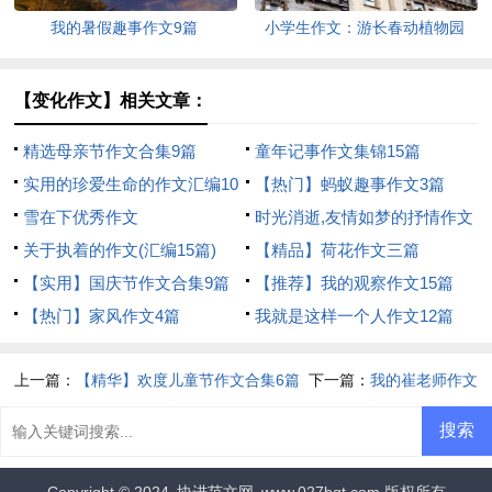
我的暑假趣事作文9篇
小学生作文：游长春动植物园
【变化作文】相关文章：
精选母亲节作文合集9篇
童年记事作文集锦15篇
实用的珍爱生命的作文汇编10
【热门】蚂蚁趣事作文3篇
篇
雪在下优秀作文
时光消逝,友情如梦的抒情作文
关于执着的作文(汇编15篇)
【精品】荷花作文三篇
【实用】国庆节作文合集9篇
【推荐】我的观察作文15篇
【热门】家风作文4篇
我就是这样一个人作文12篇
上一篇：
【精华】欢度儿童节作文合集6篇
下一篇：
我的崔老师作文
Copyright © 2024
协进范文网
www.027bqt.com 版权所有