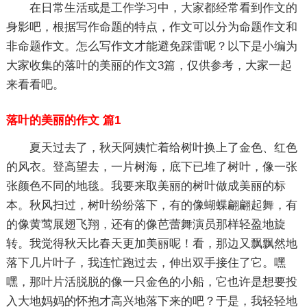
在日常生活或是工作学习中，大家都经常看到作文的
身影吧，根据写作命题的特点，作文可以分为命题作文和
非命题作文。怎么写作文才能避免踩雷呢？以下是小编为
大家收集的落叶的美丽的作文3篇，仅供参考，大家一起
来看看吧。
落叶的美丽的作文 篇1
夏天过去了，秋天阿姨忙着给树叶换上了金色、红色
的风衣。登高望去，一片树海，底下已堆了树叶，像一张
张颜色不同的地毯。我要来取美丽的树叶做成美丽的标
本。秋风扫过，树叶纷纷落下，有的像蝴蝶翩翩起舞，有
的像黄莺展翅飞翔，还有的像芭蕾舞演员那样轻盈地旋
转。我觉得秋天比春天更加美丽呢！看，那边又飘飘然地
落下几片叶子，我连忙跑过去，伸出双手接住了它。嘿
嘿，那叶片活脱脱的像一只金色的小船，它也许是想要投
入大地妈妈的怀抱才高兴地落下来的吧？于是，我轻轻地