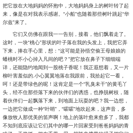
把它放在大地妈妈的怀抱中，大地妈妈身上的树叶转了起
来，像是在对我表示感谢。“小船”也随着那些树叶跳起“华
尔兹”来了。
它们又仿佛在跟我一一告别，接着，他们飘着走了。
这时，一块“桃心”形状的叶子落在我的头发上，我把它弄
下来，捧在手心里，想：“这可能是孙悟空偷王母娘娘的
蟠桃时不小心掉入凡间的吧？”把它放在鼻子下细细端
详，还能隐约地闻到一股桃子香呢！我正遐想着，又一片
柳叶害羞似的.小心翼翼地落在我跟前，我拾起它一看，
呵！还是带绿色的呢！这肯定是一个“乳臭未干”的黄毛丫
头，经不住那些落下来的伙伴们的诱惑，也挣脱树枝，随
着伙伴们一起飘落下来，到地面上玩耍的吧？我一边想，
一边把它做成一种“叶哨”，“嚯嚯”地吹起来，这声音，多
像放牧人那优美的笛声啊！地上的落叶愈来愈多了，我都
不知到底应该让它们其中的哪一片回家受到爸爸妈妈的青