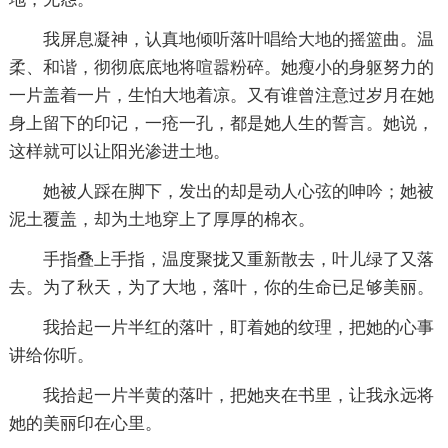
我屏息凝神，认真地倾听落叶唱给大地的摇篮曲。温
柔、和谐，彻彻底底地将喧嚣粉碎。她瘦小的身躯努力的
一片盖着一片，生怕大地着凉。又有谁曾注意过岁月在她
身上留下的印记，一疮一孔，都是她人生的誓言。她说，
这样就可以让阳光渗进土地。
她被人踩在脚下，发出的却是动人心弦的呻吟；她被
泥土覆盖，却为土地穿上了厚厚的棉衣。
手指叠上手指，温度聚拢又重新散去，叶儿绿了又落
去。为了秋天，为了大地，落叶，你的生命已足够美丽。
我拾起一片半红的落叶，盯着她的纹理，把她的心事
讲给你听。
我拾起一片半黄的落叶，把她夹在书里，让我永远将
她的美丽印在心里。