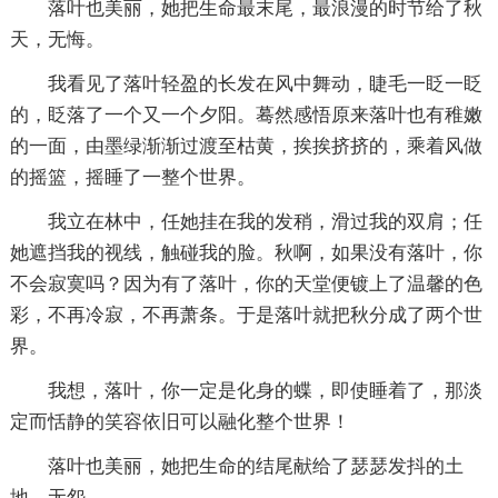
落叶也美丽，她把生命最末尾，最浪漫的时节给了秋
天，无悔。
我看见了落叶轻盈的长发在风中舞动，睫毛一眨一眨
的，眨落了一个又一个夕阳。蓦然感悟原来落叶也有稚嫩
的一面，由墨绿渐渐过渡至枯黄，挨挨挤挤的，乘着风做
的摇篮，摇睡了一整个世界。
我立在林中，任她挂在我的发稍，滑过我的双肩；任
她遮挡我的视线，触碰我的脸。秋啊，如果没有落叶，你
不会寂寞吗？因为有了落叶，你的天堂便镀上了温馨的色
彩，不再冷寂，不再萧条。于是落叶就把秋分成了两个世
界。
我想，落叶，你一定是化身的蝶，即使睡着了，那淡
定而恬静的笑容依旧可以融化整个世界！
落叶也美丽，她把生命的结尾献给了瑟瑟发抖的土
地，无怨。