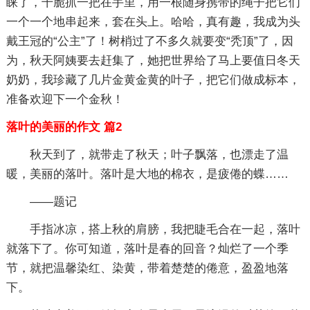
睐了，干脆抓一把在手里，用一根随身携带的绳子把它们
一个一个地串起来，套在头上。哈哈，真有趣，我成为头
戴王冠的“公主”了！树梢过了不多久就要变“秃顶”了，因
为，秋天阿姨要去赶集了，她把世界给了马上要值日冬天
奶奶，我珍藏了几片金黄金黄的叶子，把它们做成标本，
准备欢迎下一个金秋！
落叶的美丽的作文 篇2
秋天到了，就带走了秋天；叶子飘落，也漂走了温
暖，美丽的落叶。落叶是大地的棉衣，是疲倦的蝶……
――题记
手指冰凉，搭上秋的肩膀，我把睫毛合在一起，落叶
就落下了。你可知道，落叶是春的回音？灿烂了一个季
节，就把温馨染红、染黄，带着楚楚的倦意，盈盈地落
下。