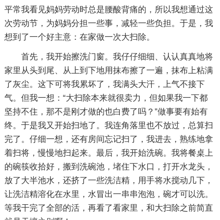
平常我看见妈妈劳动时总是腰酸背痛的，所以我想通过这
次劳动节，为妈妈分担一些事，减轻一些负担。于是，我
想到了一个好主意：在家做一次大扫除。
首先，我开始擦洗门窗。我仔仔细细、认认真真地将
家里从头到尾、从上到下地用抹布擦了一遍，抹布上粘满
了灰尘。这下可将我累坏了，我满头大汗，上气不接下
气。但我一想：“大扫除本来就很卖力，但如果我一下都
坚持不住，那不是刚才做的也白费了吗？”做事要有始有
终。于是我又开始扫地了。我连角落里也不放过，总算扫
完了。仔细一想，还有房间忘记扫了，我进去，熟练地拿
着扫将，慢慢地扫起来。最后，我开始洗碗。我将餐桌上
的碗筷收拾好，搬到洗碗池，堵住下水口，打开水龙头，
放了大半池水，还挤了一些洗洁精，用手将水搅动几下，
让洗洁精溶化在水里，水冒出一串串泡泡，碗才可以洗。
等我干完了全部的活，再看了看家里，和大扫除之前简直