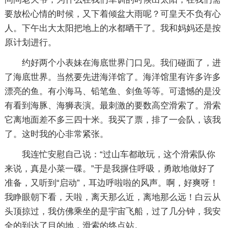
要放松心情的时候，又下着倾盆大雨呢？可皇天不负有心
人。下午出大太阳把地上的水都晒干了。我和妈妈还是按
原计划进行。
约好两个小表妹在海底世界门口见。我们碰面了，进
了海底世界。当然要先进海洋馆了。海洋馆里有许多许多
漂亮的鱼。有小海马、铅笔鱼、剑鱼等等。可遗憾的是没
有看到海豚、海狮表演。最刺激的要数高空滑索了。滑索
它离地面差不多三四十米。我买了票，排了一会队，该我
了。这时我的心非常紧张。
我连忙安慰自己说：“过山车都敢玩，这个滑索队你
来说，真是小菜一碟。”于是我摒住呼吸，勇敢地做好了
准备，又听到“启动”，耳边呼啦啦的风声。啊，好爽呀！
我睁眼朝下看，天啦，离天那么近，离地那么远！白云从
头顶掠过，我仿佛乘坐的是宇宙飞船，过了几分钟，我安
全的到达了目的地，滑索的终点站。