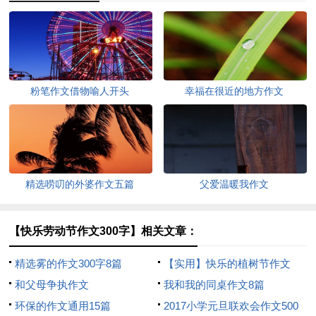
粉笔作文借物喻人开头
幸福在很近的地方作文
精选唠叨的外婆作文五篇
父爱温暖我作文
【快乐劳动节作文300字】相关文章：
精选雾的作文300字8篇
【实用】快乐的植树节作文
和父母争执作文
300字六篇
我和我的同桌作文8篇
环保的作文通用15篇
2017小学元旦联欢会作文500