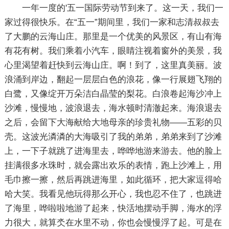
一年一度的'五一国际劳动节到来了。这一天，我们一
家过得很快乐。在“五一”期间里，我们一家和志清叔叔去
了大鹏的云海山庄。那里是一个优美的风景区，有山有海
有花有树。我们乘着小汽车，眼睛注视着窗外的美景，我
心里渴望着赶快到云海山庄。啊！到了，这里真美丽。波
浪涌到岸边，翻起一层层白色的浪花，像一行展翅飞翔的
白鹭，又像绽开万朵洁白晶莹的梨花。白浪卷起海沙冲上
沙滩，慢慢地，波浪退去，海水顿时清澈起来。海浪退去
之后，会留下大海献给大地母亲的珍贵礼物——五彩的贝
壳。这波光潾潾的大海吸引了我的弟弟，弟弟来到了沙滩
上，一下子就跳了进海里去，哗哗地游来游去。他的脸上
挂满很多水珠时，就会露出欢乐的表情，跑上沙滩上，用
毛巾擦一擦，然后再跳进海里，如此循环，把大家逗得哈
哈大笑。我看见他玩得那么开心，我也忍不住了，也跳进
了海里，哗啦啦地游了起来，快活地摆动手脚，海水的浮
力很大，就算氼在水里不动，你也会慢慢浮了起。可是在