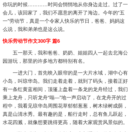
你玩的时候…………时间会悄悄地从你身边走过。过了一
会儿，该回家了，我们不愿意的离开了海边。今年的“五
一”劳动节，真是一个令家人快乐的节日，爸爸、妈妈这
么说，我和弟弟也是这么说。
快乐劳动节作文300字 篇6
五一那天，我和爸爸、奶奶、姐姐四人一起去北海公
园游玩，那里的许多地方都特别有名。
一进大门，首先映入眼帘的是一大片水域，湖中心有
小岛，叫琼华岛。我们走着走着，就到了码头，接着正好
有一条红黄蓝相间，顶篷上盘着一条龙的龙舟经过，我们
乘上龙舟，只听龙舟“嗡—”地一声启动了，在龙舟开的过
程中，我看见琼华岛周围花草郁郁葱葱，树木绿树成荫，
真是山清水秀。最有趣的是，船行走时，总有鱼儿跃起，
水花四溅，就像想要跳得更高，随着大家观赏风景似的。