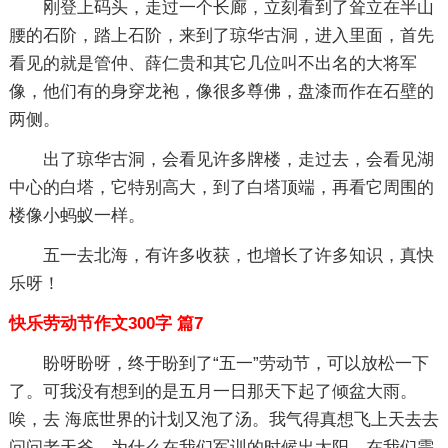
刚登上码头，走过一个长廊，立刻看到了耸立在半山
腰的石阶，踏上石阶，来到了琼华古洞，进入里面，首先
看见的就是管仲、薛仁贵和其它几位叫不出名的大将军
像，他们有的身穿龙袍，像很多尊佛，盘漆而作在石壁的
两侧。
出了琼华古洞，会看见许多牌楼，走过去，会看见湖
中心的白塔，它特别高大，到了白塔顶端，再看它周围的
楼像小蚂蚁一样。
五一去北海，有许多收获，也增长了许多知识，真快
乐呀！
快乐劳动节作文300字 篇7
盼呀盼呀，终于盼到了“五一”劳动节，可以放松一下
了。可我没有想到的是五月一日那天下起了倾盆大雨。
唉，去 海底世界的计划又泡了汤。我气得真想飞上天去去
问问老天爷，为什么在我们军训的时候出太阳，在我们需