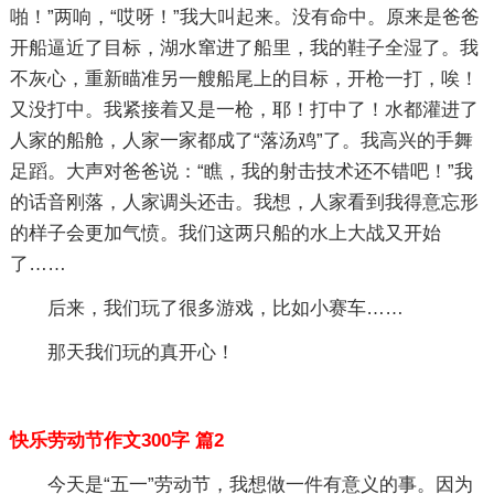
啪！”两响，“哎呀！”我大叫起来。没有命中。原来是爸爸
开船逼近了目标，湖水窜进了船里，我的鞋子全湿了。我
不灰心，重新瞄准另一艘船尾上的目标，开枪一打，唉！
又没打中。我紧接着又是一枪，耶！打中了！水都灌进了
人家的船舱，人家一家都成了“落汤鸡”了。我高兴的手舞
足蹈。大声对爸爸说：“瞧，我的射击技术还不错吧！”我
的话音刚落，人家调头还击。我想，人家看到我得意忘形
的样子会更加气愤。我们这两只船的水上大战又开始
了……
后来，我们玩了很多游戏，比如小赛车……
那天我们玩的真开心！
快乐劳动节作文300字 篇2
今天是“五一”劳动节，我想做一件有意义的事。因为