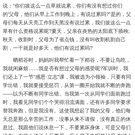
说：“你们拔这么一点草就说累，你们有没有想过你们
的'父母，他们从早上工作到晚上，有说过累吗?”是的，父
母们每天从天亮工作到天黑没有说过累，我们拔这么一点
草有什么资格说累呢?夏天，父亲在炎热的太阳底下插秧;
秋天，收割时，父母为了省点钱，没有叫收割机割自己
割，一干就是好多天，他们有说过累吗?
晒稻谷时，妈妈叫我帮忙看一下稻谷，不要让鸟吃，
我就闲麻烦……我是否有想过父母的感受呢?军训时，我
们还上了一节“感恩·立志”课，我被选为小领袖，只要有同
学出错，我就要接受惩罚，从第一圈开始我就不断的奔跑
——以为不断有同学出错。当我第一次从同学们面前跑过
时，我看见同学们个个哭得泪流满面，还有许多同学要求
替我奔跑，但是我没有。这使我想起了我的父母，他们每
天总是那么辛苦的工作，没事从来不请假，没有真正的休
息过。我跟他们说休息一下，不要累坏身体，可是父母们