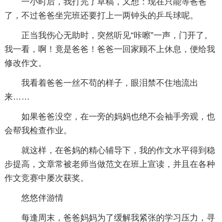
一小时后，我打完了草稿，又想：现在只能等爸爸
了，不过爸爸坐完班还要打上一两钟头的乒乓球呢。
正当我伤心无助时，突然听见“咔嚓”一声，门开了。
我一看，啊！竟是爸爸！爸爸一回家顾不上休息，便给我
修改作文。
我看着爸爸一丝不苟的样子，眼泪禁不住地流出
来……
如果爸爸没空，在一旁的妈妈也绝不会袖手旁观，也
会帮我检查作业。
就这样，在爸妈的精心辅导下，我的作文水平得到稳
步提高，文章常被老师当做范文在班上宣读，并且在各种
作文竞赛中屡次获奖。
悠悠伴游情
每逢周末，爸爸妈妈为了缓解我紧张的学习压力，寻