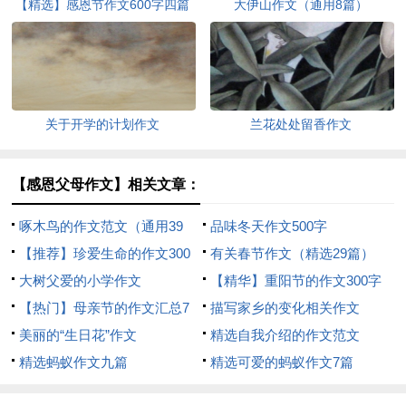
【精选】感恩节作文600字四篇
大伊山作文（通用8篇）
关于开学的计划作文
兰花处处留香作文
【感恩父母作文】相关文章：
啄木鸟的作文范文（通用39
品味冬天作文500字
篇）
【推荐】珍爱生命的作文300
有关春节作文（精选29篇）
字集锦六篇
大树父爱的小学作文
【精华】重阳节的作文300字
【热门】母亲节的作文汇总7
汇编10篇
描写家乡的变化相关作文
篇
美丽的“生日花”作文
精选自我介绍的作文范文
精选蚂蚁作文九篇
精选可爱的蚂蚁作文7篇