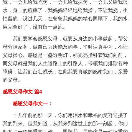
我，一会儿给我吃药，一会儿给我抹药，一会儿又给我喂
水，身上的痘痒了，我妈妈轻轻地给我揉，不让我挠，生
怕留疤，没过几天，在爸爸我妈妈的精心照顾下，我的水
痘完全好了，没有留一点疤。
我们要学会感恩父母，就要从身边的小事做起，帮父
母分担家务，做自己力所能及的事，平时认真学习，不让
父母操心。感恩是一盏透明灯，那光亮指引着我们向前，
而父母就是我们人生道路上的引路人，带领我们排除各种
障碍，让我们茁壮成长，在此我要真诚的感谢您们，亲爱
的父母。
感恩父母作文 篇4
感恩父母作文一：
十几年前的那一天，你们用泪水和幸福的笑容迎接了
我的到来。但我知道，从我来到这世上的那一刻起，你们
却多了一项繁重的工作——照顾我。尽管这是一件沉重的