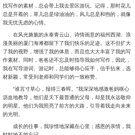
找写作的素材，总会带上我去景区游玩。记得，那时花儿
总是开着的，草儿总是绿油油的，风儿总是和煦的，就像
我无忧无虑的心情。
在风光旖旎的永泰青云山、诗情画意的福州西湖、浪
漫美丽的厦门海滩都留下了我们快乐的足迹。这不但扩大
了我的视野，增强了我的体质，而且也大大丰富了我的写
作素材。同时，爸爸还不忘及时指导我如何写作，因此，
我在写导游词、游记时，总能够得心应手，信手拈来，选
材新颖，常受到老师和同学们的一致称赞。
“谁言寸草心，报得三春晖。”我深深地感激爸妈呕心
沥血地教导，他们是天下最普通的父母，却是我永远敬仰
的明星。他们为我照亮了前方的大路，引导着我走向未来
的光明。
成长的往事，我珍惜地深藏在心里；感恩的亲情，我
时时地不能忘记……