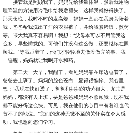
接着就是照顾我了。妈妈先给我量体温，然后就用物
理降温的方法用冷毛巾给我敷额头，这样我就好得快了。
那天夜晚，我时不时的发高烧，妈妈一直都在我身旁陪着
我，爸爸帮我洗出了汗的衣服裤子，并给我煮稀饭，熬药
等。带大我真不容易啊！我想：“父母本可以不用管我这
么多，早些睡觉的。可他们并没有这么做，还要继续在照
顾我。”等我睡着了，他们才轻轻地去做没做完的事。我
一睡醒，妈妈就让我喝开水和药。
第二天一大早，我醒了，看见妈妈靠在床边睡着了，
爸爸去上班了。妈妈的脸色苍白，显得很憔悴。我心里
想：“我现在快好透了，爸爸和妈妈的功劳很大，尤其是
妈妈，都没有去上班，要是爸爸和妈妈不照顾我，现在我
都不能好得这么快。可见，我在他们的心目中有着谁也代
替不了的地位。”您们的这种无微不至的关怀实在令人感
动，我也想向您们学习。