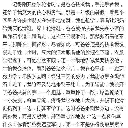
记得刚开始学轮滑时，是爸爸扶着我，手把手教我，
还给了我莫大的信心和勇气。那是一年级的暑假，看见小
区里有许多小朋友在快乐地轮滑，我也想学，嚷着让妈妈
给我买轮滑鞋。穿上轮滑鞋，爸爸就搀扶着我先在小区的
鹅卵石小道上踩着走，这样不容易滑倒。那鹅卵石高低不
平，脚踩在上面很疼，尽管如此，可爸爸还是搀扶着我慢
慢走了近二小时。豆大的汗水顺着他的脸颊往下流，衣服
全湿透了，可他全然不顾，还一个劲地告诫我要扶紧他，
生怕我会摔倒。看到爸爸这么辛苦，我在心里想：一定要
努力学，尽快学会啊！经过三天的努力，我能放手在鹅卵
石上走了，我迫不及待地来到平地上，为了逞能，我松开
了爸爸扶着的手，一个趔趄，重重摔了一跤，膝盖擦破了
一小块皮，鲜血直流，疼得我坐在地上大哭，并脱下轮滑
鞋扔到了一边，打算不学了。这时爸爸来到我身边，没有
责备我，而是安慰我，并语重心长地说：“这一点轻伤算
什么！你看那些奥运冠军们，哪一个不是练得伤痕累累？