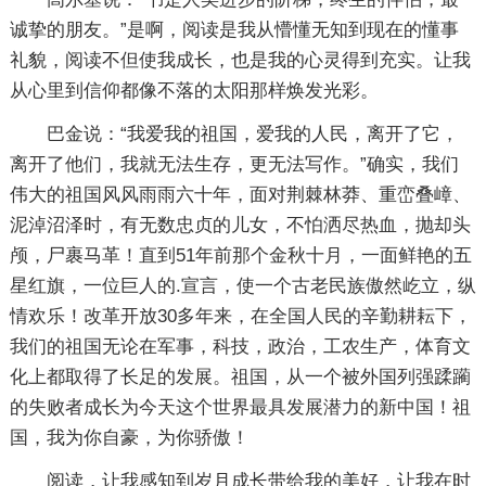
诚挚的朋友。”是啊，阅读是我从懵懂无知到现在的懂事
礼貌，阅读不但使我成长，也是我的心灵得到充实。让我
从心里到信仰都像不落的太阳那样焕发光彩。
巴金说：“我爱我的祖国，爱我的人民，离开了它，
离开了他们，我就无法生存，更无法写作。”确实，我们
伟大的祖国风风雨雨六十年，面对荆棘林莽、重峦叠嶂、
泥淖沼泽时，有无数忠贞的儿女，不怕洒尽热血，抛却头
颅，尸裹马革！直到51年前那个金秋十月，一面鲜艳的五
星红旗，一位巨人的.宣言，使一个古老民族傲然屹立，纵
情欢乐！改革开放30多年来，在全国人民的辛勤耕耘下，
我们的祖国无论在军事，科技，政治，工农生产，体育文
化上都取得了长足的发展。祖国，从一个被外国列强蹂躏
的失败者成长为今天这个世界最具发展潜力的新中国！祖
国，我为你自豪，为你骄傲！
阅读，让我感知到岁月成长带给我的美好，让我在时