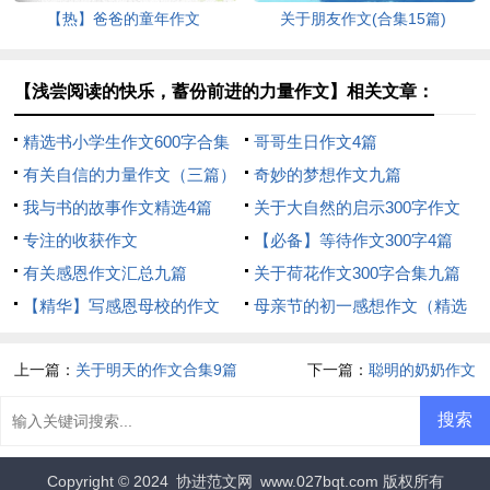
【热】爸爸的童年作文
关于朋友作文(合集15篇)
【浅尝阅读的快乐，蓄份前进的力量作文】相关文章：
精选书小学生作文600字合集
哥哥生日作文4篇
九篇
有关自信的力量作文（三篇）
奇妙的梦想作文九篇
我与书的故事作文精选4篇
关于大自然的启示300字作文
专注的收获作文
【必备】等待作文300字4篇
有关感恩作文汇总九篇
关于荷花作文300字合集九篇
【精华】写感恩母校的作文
母亲节的初一感想作文（精选
500字汇总五篇
30篇）
上一篇：
关于明天的作文合集9篇
下一篇：
聪明的奶奶作文
Copyright © 2024
协进范文网
www.027bqt.com 版权所有