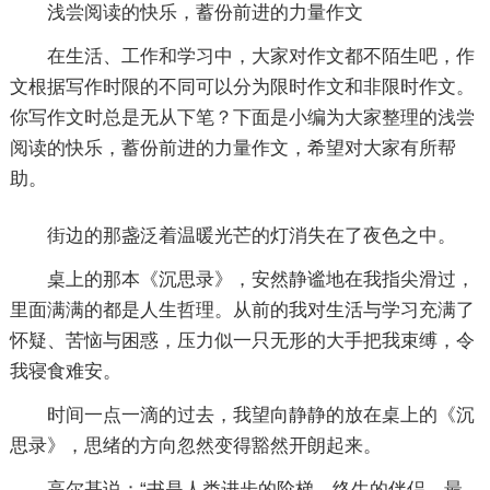
浅尝阅读的快乐，蓄份前进的力量作文
在生活、工作和学习中，大家对作文都不陌生吧，作
文根据写作时限的不同可以分为限时作文和非限时作文。
你写作文时总是无从下笔？下面是小编为大家整理的浅尝
阅读的快乐，蓄份前进的力量作文，希望对大家有所帮
助。
街边的那盏泛着温暖光芒的灯消失在了夜色之中。
桌上的那本《沉思录》，安然静谧地在我指尖滑过，
里面满满的都是人生哲理。从前的我对生活与学习充满了
怀疑、苦恼与困惑，压力似一只无形的大手把我束缚，令
我寝食难安。
时间一点一滴的过去，我望向静静的放在桌上的《沉
思录》，思绪的方向忽然变得豁然开朗起来。
高尔基说：“书是人类进步的阶梯，终生的伴侣，最