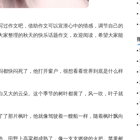
写过作文吧，借助作文可以宣泄心中的情感，调节自己的
大家整理的秋天的快乐话题作文，欢迎阅读，希望大家能
闷都快闷死了，他打开窗户，很想看看世界到底是什么样
。
白又大的云朵。这个季节的树叶都黄了，风一吹，叶子就
了了那片枫叶，他就像驾驶着一艘船一样，随着枫叶飘向
色。田野上高粱都成熟了，像一支支燃烧的火把。苹果树