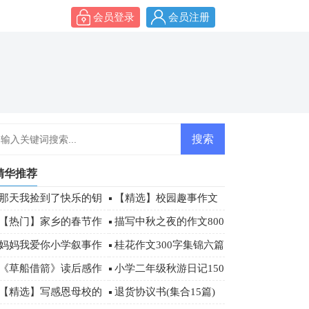
会员登录
会员注册
精华推荐
那天我捡到了快乐的钥
【精选】校园趣事作文
匙
合集九篇
【热门】家乡的春节作
描写中秋之夜的作文800
文200字汇编9篇
字【精选】
妈妈我爱你小学叙事作
桂花作文300字集锦六篇
文500字
《草船借箭》读后感作
小学二年级秋游日记150
文200字（精选40篇）
字作文
【精选】写感恩母校的
退货协议书(集合15篇)