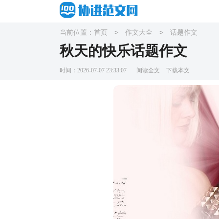
>
>
当前位置：
首页
作文大全
话题作文
秋天的快乐话题作文
时间：2026-07-07 23:33:07
阅读全文
下载本文