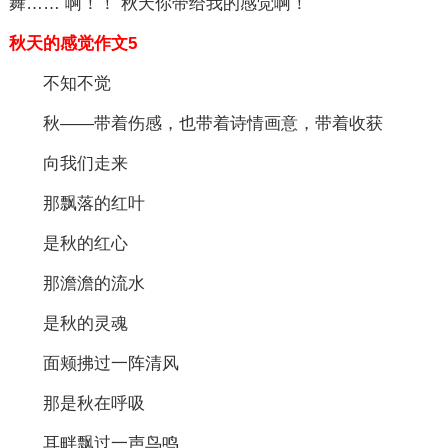
舞…… 啊！！ 秋天你带给我的感觉啊！
秋天的感觉作文5
不知不觉
秋——带着伤感，也带着诗情画意，带着收获
向我们走来
那飘落的红叶
是秋的红心
那澹澹的流水
是秋的灵魂
面颊拂过一阵清风
那是秋在呼吸
耳畔飘过一声鸟鸣