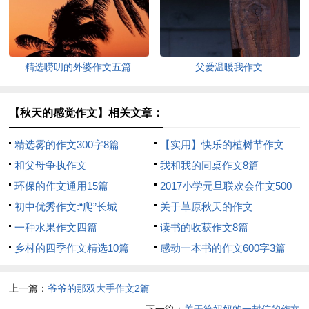
精选唠叨的外婆作文五篇
父爱温暖我作文
【秋天的感觉作文】相关文章：
精选雾的作文300字8篇
【实用】快乐的植树节作文
和父母争执作文
300字六篇
我和我的同桌作文8篇
环保的作文通用15篇
2017小学元旦联欢会作文500
初中优秀作文:“爬”长城
字
关于草原秋天的作文
一种水果作文四篇
读书的收获作文8篇
乡村的四季作文精选10篇
感动一本书的作文600字3篇
上一篇：
爷爷的那双大手作文2篇
下一篇：
关于给妈妈的一封信的作文