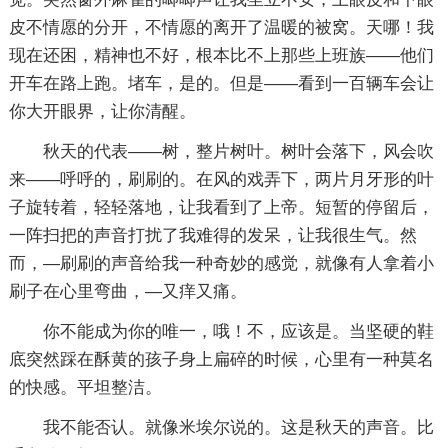
皮不情愿的分开，不情愿的离开了温暖的被窝。天哪！我
现在还困，精神也不好，根本比不上那些上班族——他们
开车在路上跑。堵车，是的。但是——看到一百辆车会让
你大开眼界，让你清醒。
秋天的代表——树，整片树叶。树叶会落下，风会吹
来——呼呼的，刷刷的。在风的戏弄下，两片月牙形的叶
子旋转着，轻轻落地，让我看到了上帝。短暂的停留后，
一阵扫把的声音打扰了我难得的发呆，让我很生气。然
而，—刷刷的声音给我一种奇妙的感觉，就像有人拿着小
刷子在心里弯曲，—又痒又痛。
你不能成为你的唯一，哦！不，应该是。当坚硬的鞋
底突然踩在酥黄的孩子身上扁碎的时候，心里有一种莫名
的快感。平坦整洁。
我不能否认。就像米埃尔说的。这是秋天的声音。比