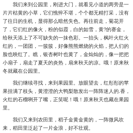
我们来到公园里，刚进大门，就看见小道的两旁是一
片片枯黄的小草，它们憔悴不堪，个个都无精打采，没有
了往日的生机，显得那么暗然失色。再往前走，菊花开
了，它们红的像火，粉的似霞，白的如雪，黄?的赛金，
给秋天添上了不可缺失的一抹色彩。一抬头，枫叶火红火
红的，一团团，一簇簇，好像熊熊燃烧的火焰，把人们的
脸也映红了。瞧，银杏树叶也黄了，金灿灿的，像一把把
小扇子，扇走了夏天的炎热，扇来秋天的凉。哦！原来秋
冬就藏在公园里。
我们继续寻找，来到果园里。放眼望去，红彤彤的苹
果挂满了枝头，黄澄澄的大鸭梨散发出一阵阵迷人的.香，
火红的石榴咧开了嘴，正笑呢！哦！原来秋天也藏在果园
里。
我们又来到农田里，稻子金黄金黄的，一阵微风吹
来，稻田里泛起了一片金浪，好不壮观。