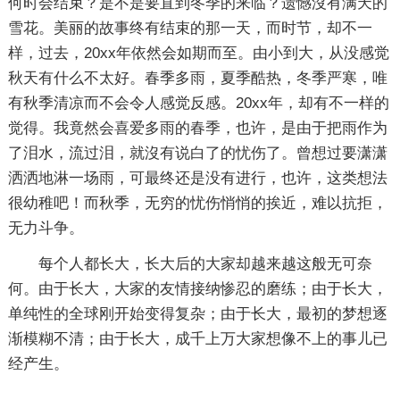
何时会结束？是不是要直到冬季的来临？遗憾沒有满天的
雪花。美丽的故事终有结束的那一天，而时节，却不一
样，过去，20xx年依然会如期而至。由小到大，从没感觉
秋天有什么不太好。春季多雨，夏季酷热，冬季严寒，唯
有秋季清凉而不会令人感觉反感。20xx年，却有不一样的
觉得。我竟然会喜爱多雨的春季，也许，是由于把雨作为
了泪水，流过泪，就沒有说白了的忧伤了。曾想过要潇潇
洒洒地淋一场雨，可最终还是没有进行，也许，这类想法
很幼稚吧！而秋季，无穷的忧伤悄悄的挨近，难以抗拒，
无力斗争。
每个人都长大，长大后的大家却越来越这般无可奈
何。由于长大，大家的友情接纳惨忍的磨练；由于长大，
单纯性的全球刚开始变得复杂；由于长大，最初的梦想逐
渐模糊不清；由于长大，成千上万大家想像不上的事儿已
经产生。