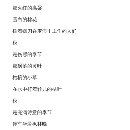
那火红的高粱
雪白的棉花
挥着镰刀在麦浪里工作的人们
秋
是伤感的季节
那飘落的黄叶
枯槁的小草
在水中打着转儿的枯叶
秋
是充满诗意的季节
停车坐爱枫林晚