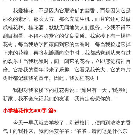
我爱桂花，不是因为它那浓郁的幽香，而是因为它是
那么的素雅、那么大方、那么充满生机，而且它还可以做
成桂花糕、桂花酒，默默无闻地为人们服务。令我不得不
刮目相看、不得不称赞它的优良品质。我家楼下有一棵桂
花树，每当我放学回家闻到它的幽香时、每当我捡起它掉
下来的花瓣，再将花瓣洒向空中时，我都感觉到从未有过
的欢乐！当我玩累时，闻一闻它的花香，立即感觉精神百
倍。它给我的童年带来了乐趣，它看见我长大，它的每片
树叶都记载我的童年。因此，我爱桂花树！
我想对我家楼下的桂花树说：“如果有一天，我搬到
新家，我不会忘记我们的友谊，我肯定会想你的。”
小学桂花作文400字 篇5
今天一早我就去学校了，刚进校门，便闻到浓浓的香
气正向我扑来。我问保安爷爷：“爷爷，请问这是什么东