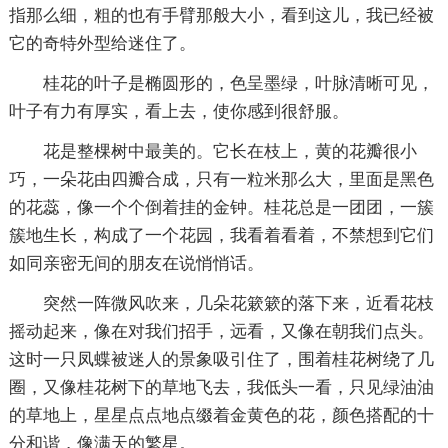
指那么细，粗的也有手臂那般大小，看到这儿，我已经被
它的奇特外型给迷住了。
桂花的叶子是椭圆形的，色呈墨绿，叶脉清晰可见，
叶子有力有厚实，看上去，使你感到很舒服。
花是整棵树中最美的。它长在枝上，黄的花瓣很小
巧，一朵花由四瓣合成，只有一粒米那么大，里面是黑色
的花蕊，像一个个倒着挂的金钟。桂花总是一团团，一簇
簇地生长，构成了一个花园，我看着看着，不禁想到它们
如同亲密无间的朋友在说悄悄话。
突然一阵微风吹来，几朵花簌簌的落下来，近看花枝
摇动起来，像在对我们招手，远看，又像在朝我们点头。
这时一只凤蝶被迷人的景象吸引住了，围着桂花树绕了几
圈，又像桂花树下的草地飞去，我低头一看，只见绿油油
的草地上，星星点点地点缀着金黄色的花，颜色搭配的十
分和谐，像满天的繁星。