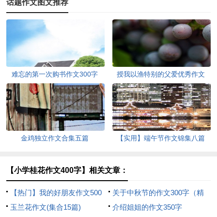
话题作文图文推荐
难忘的第一次购书作文300字
授我以渔特别的父爱优秀作文
金鸡独立作文合集五篇
【实用】端午节作文锦集八篇
【小学桂花作文400字】相关文章：
【热门】我的好朋友作文500
关于中秋节的作文300字（精
字3篇
玉兰花作文(集合15篇)
选23篇）
介绍姐姐的作文350字