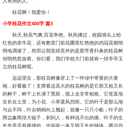
人有用的人。”
桂花啊！我爱你！
小学桂花作文400字 篇3
秋天,秋高气爽,百花争艳。秋风拂过，校园墙头上粉
红色的牵牛花，还有教室门前花圃里红艳艳的鸡冠花都悄
悄地凋谢了，然而让我觉得意外的是那芳香扑鼻的桂花树
却悄然怒放着。你们看，我们学校大门前就有一排亭亭玉
立的桂花树呢。
远远望去，那桂花树像穿上了一件绿中带黄的大黄
袍，好看极了！支撑着这高大的桂花树的是它那又粗又长
的树干，树干上长满了黑斑，摸上去非常粗糙。它笔直地
生长在土里，为小花、小草遮风挡雨。它的叶子是那么地
与众不同，叶尖稍稍向上翘起，就像一只只小船；叶子的
两边象两排大锯子，刺到人，有种说不出的痛。叶子的生
长也是蛮有规律的，中间有一条又细又长的脉络，两边均