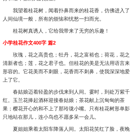
我望着桂花树，闻着扑鼻而来的桂花香，仿佛进入了
人间仙境一般，所有的烦恼和忧愁一扫而光。
桂花树真诱人，它给我带来了无穷的乐趣！
小学桂花作文400字 篇2
玫瑰，花之高贵也；牡丹，花之富裕也；荷花，花之
清新者也；莲，花之君子也。但桂花的美是无法用语言来
形容的。它花美而不刺眼，花香而不刺鼻，使我深深地爱
上了它。
春姑娘迈着轻盈的步伐来到人间。霎时，到处万紫千
红。玉兰花捧起酒杯迎接春姑娘；茶花献上沉甸甸的茶
果；樱花开心的和不上了那玲珑小嘴。只有桂花树形单影
只地站在那儿，连小鸟也不愿多呆一会儿。
夏姐姐乘着太阳车降落人间。太阳花笑红了脸，夜晚