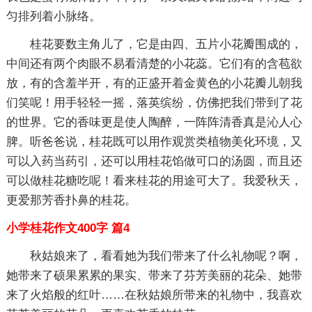
匀排列着小脉络。
桂花要数主角儿了，它是由四、五片小花瓣围成的，
中间还有两个肉眼不易看清楚的小花蕊。它们有的含苞欲
放，有的含羞半开，有的正盛开着金黄色的小花瓣儿朝我
们笑呢！用手轻轻一摇，落英缤纷，仿佛把我们带到了花
的世界。它的香味更是使人陶醉，一阵阵清香真是沁人心
脾。听爸爸说，桂花既可以用作观赏类植物美化环境，又
可以入药当药引，还可以用桂花馅做可口的汤圆，而且还
可以做桂花糖吃呢！看来桂花的用途可大了。我爱秋天，
更爱那芳香扑鼻的桂花。
小学桂花作文400字 篇4
秋姑娘来了，看看她为我们带来了什么礼物呢？啊，
她带来了硕果累累的果实、带来了芬芳美丽的花朵、她带
来了火焰般的红叶……在秋姑娘所带来的礼物中，我喜欢