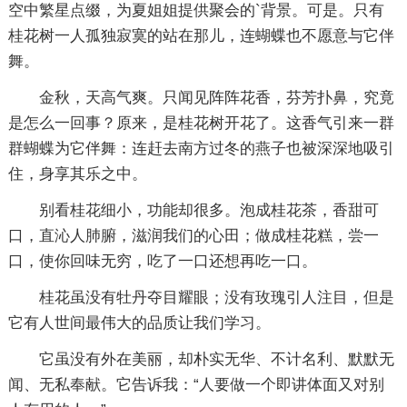
空中繁星点缀，为夏姐姐提供聚会的`背景。可是。只有
桂花树一人孤独寂寞的站在那儿，连蝴蝶也不愿意与它伴
舞。
金秋，天高气爽。只闻见阵阵花香，芬芳扑鼻，究竟
是怎么一回事？原来，是桂花树开花了。这香气引来一群
群蝴蝶为它伴舞：连赶去南方过冬的燕子也被深深地吸引
住，身享其乐之中。
别看桂花细小，功能却很多。泡成桂花茶，香甜可
口，直沁人肺腑，滋润我们的心田；做成桂花糕，尝一
口，使你回味无穷，吃了一口还想再吃一口。
桂花虽没有牡丹夺目耀眼；没有玫瑰引人注目，但是
它有人世间最伟大的品质让我们学习。
它虽没有外在美丽，却朴实无华、不计名利、默默无
闻、无私奉献。它告诉我：“人要做一个即讲体面又对别