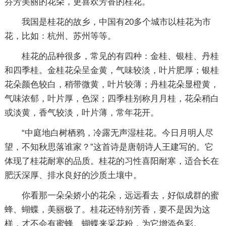
芬芳美丽的花朵，更喜欢芳香的桂花。
我国是桂花的故乡，中国有20多个城市以桂花为市
花，比如：杭州、苏州等等。
桂花的品种很多，常见的有四种：金桂、银桂、丹桂
和四季桂。金桂花朵呈金黄，气味较淡，叶片肥厚；银桂
花朵颜色较白，稍带微黄，叶片较薄；丹桂花朵显橙黄，
气味浓郁，叶片厚，色深；四季桂别称月月桂，花朵稍白
或淡黄，香气较淡，叶片薄，常年花开。
“中庭地白树栖鸦，冷露无声湿桂花。今日月明人尽
望，不知秋思落谁家？”这首诗是唐朝诗人王建写的。它
体现了桂花耐寒的品质。桂花的习性喜阳耐寒，适合长在
肥沃深厚、排水良好的沙质土壤中。
你看那一朵朵娇小的花朵，远远看去，好似成群的蜜
蜂、蝴蝶，美丽极了。桂花还特别芳香，要不是因为这
样，才不会有蜜蜂、蝴蝶来采花粉，为它增添色彩。