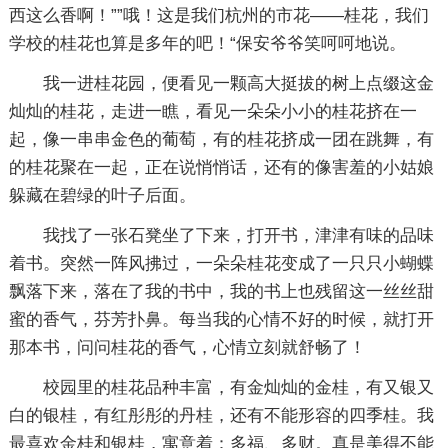
西这么香啊！””哦！这是我们杭州的市花——桂花，我们
学校的桂花也算是多年的吧！“保安爷爷笑呵呵地说。
我一进桂花园，便看见一颗高大挺拔的树上点缀这金
灿灿的桂花，走进一瞧，看见一朵朵小小的桂花挤在一
起，像一串串金色的葡萄，有的桂花挤成一团在跳舞，有
的桂花聚在一起，正在说悄悄话，还有的像害羞的小姑娘
躲藏在碧绿的叶子后面。
我找了一张石凳坐了下来，打开书，津津有味的品味
着书。突然一阵风拂过，一朵朵桂花变成了一只只小蝴蝶
飘落下来，落在了我的书中，我的书上也残留这一丝丝甜
蜜的香气，芬芳扑鼻。每当我的心情不好的时候，就打开
那本书，问问桂花的香气，心情立刻就舒畅了！
校园里的桂花品种丰富，有金灿灿的金桂，有又银又
白的银桂，有红彤彤的丹桂，还有不能形容的四季桂。我
最喜欢金桂和银桂，寓意着：多福、多财。真是美得不能