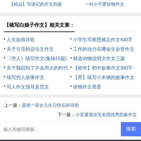
【精品】写游记的作文四篇
一对小可爱状物作文
【续写白娘子作文】相关文章：
人生如戏诗歌
小学生写师恩难忘作文400字
关于引导的议论文作文
工作的动力在哪金生金世作文
《穷人》续写作文(集锦15篇)
写作材料
精选动物说明文作文三篇
关于我回到了不会用火的时代
【精华】初中叙事作文300字
想象作文
续写穷人故事作文
五篇
【荐】续写小木偶的故事作文
写人作文指导及范文
状物作文星星
上一篇：
遥祝一双女儿生日快乐的诗歌
下一篇：
小灵通漫游无名国优秀想象作文