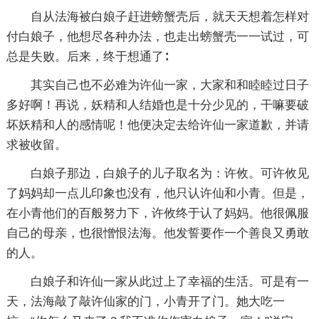
自从法海被白娘子赶进螃蟹壳后，就天天想着怎样对
付白娘子，他想尽各种办法，也走出螃蟹壳一一试过，可
总是失败。后来，终于想通了∶
其实自己也不必难为许仙一家，大家和和睦睦过日子
多好啊！再说，妖精和人结婚也是十分少见的，干嘛要破
坏妖精和人的感情呢！他便决定去给许仙一家道歉，并请
求被收留。
白娘子那边，白娘子的儿子取名为：许攸。可许攸见
了妈妈却一点儿印象也没有，他只认许仙和小青。但是，
在小青他们的百般努力下，许攸终于认了妈妈。他很佩服
自己的母亲，也很憎恨法海。他发誓要作一个善良又勇敢
的人。
白娘子和许仙一家从此过上了幸福的生活。可是有一
天，法海敲了敲许仙家的门，小青开了门。她大吃一