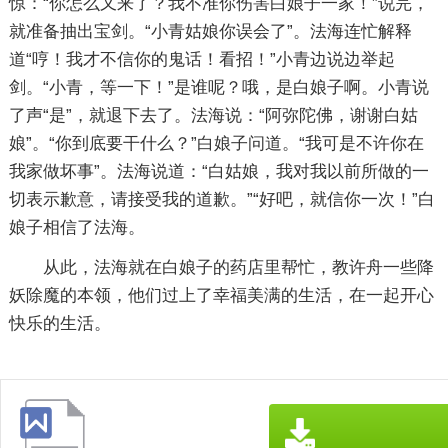
惊：“你怎么又来了？我不准你伤害白娘子一家！”说完，
就准备抽出宝剑。“小青姑娘你误会了”。法海连忙解释
道“哼！我才不信你的鬼话！看招！”小青边说边举起
剑。“小青，等一下！”是谁呢？哦，是白娘子啊。小青说
了声“是”，就退下去了。法海说：“阿弥陀佛，谢谢白姑
娘”。“你到底要干什么？”白娘子问道。“我可是不许你在
我家做坏事”。法海说道：“白姑娘，我对我以前所做的一
切表示歉意，请接受我的道歉。”“好吧，就信你一次！”白
娘子相信了法海。
从此，法海就在白娘子的药店里帮忙，教许舟一些降
妖除魔的本领，他们过上了幸福美满的生活，在一起开心
快乐的生活。