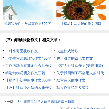
妈妈我爱你小学叙事作文500字
【精品】写游记的作文四篇
【常山胡柚状物作文】相关文章：
一对小可爱状物作文
人生如戏诗歌
小学生写师恩难忘作文400字
关于引导的议论文作文
工作的动力在哪金生金世作文
《穷人》续写作文(集锦15篇)
写作材料
精选动物说明文作文三篇
关于我回到了不会用火的时代
【精华】初中叙事作文300字
想象作文
续写穷人故事作文
五篇
【荐】续写小木偶的故事作文
写人作文指导及范文
上一篇：
人生要懂得知足才能常乐现代散文诗歌
下一篇：
有关叙事作文合集7篇