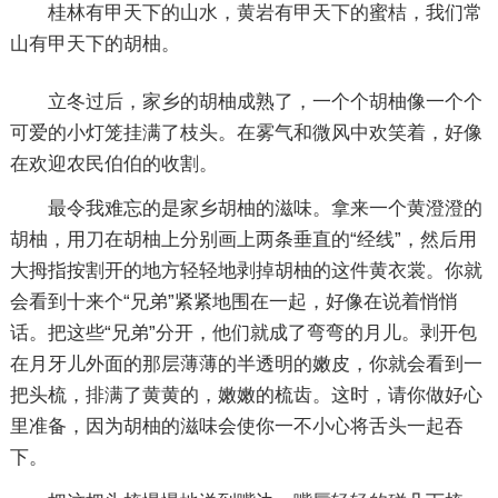
桂林有甲天下的山水，黄岩有甲天下的蜜桔，我们常
山有甲天下的胡柚。
立冬过后，家乡的胡柚成熟了，一个个胡柚像一个个
可爱的小灯笼挂满了枝头。在雾气和微风中欢笑着，好像
在欢迎农民伯伯的收割。
最令我难忘的是家乡胡柚的滋味。拿来一个黄澄澄的
胡柚，用刀在胡柚上分别画上两条垂直的“经线”，然后用
大拇指按割开的地方轻轻地剥掉胡柚的这件黄衣裳。你就
会看到十来个“兄弟”紧紧地围在一起，好像在说着悄悄
话。把这些“兄弟”分开，他们就成了弯弯的月儿。剥开包
在月牙儿外面的那层薄薄的半透明的嫩皮，你就会看到一
把头梳，排满了黄黄的，嫩嫩的梳齿。这时，请你做好心
里准备，因为胡柚的滋味会使你一不小心将舌头一起吞
下。