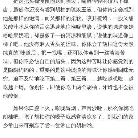
把这把头梳慢慢地送到嘴边，嘴唇轻轻的碰几下梳
齿，虽然你还没有尝到胡柚的琼浆玉液，但你肯定会感到
他是那样的饱满，而又那样的柔软。咬开梳齿，一股又甜
又酸汁水从你的舌尖迅速地往喉咙里渗，说他的味道像娃
哈哈果奶吧，却是多了一份清凉和细腻；说他的味道像山
柿子吧，他没有麻人舌头的涩味。你体会了胡柚这份天然
纯真的`味道后，抿一抿嘴，还可以体会到一丝淡淡苦
味，但你不必皱自己的眉头，因为这种苦味让你感觉到的
是隐隐约约的，重要的是这种淡淡的苦味让你感到回味无
穷。迫不及待地吃下第二瓣，第三瓣……越吃越想吃，越
吃越上瘾。你别怕，即使你吃上两个胡柚，牙齿也不会被
他酸倒。
如果你口腔上火，喉咙冒烟，声音沙哑，那么你就吃
胡柚吧。吃了胡柚你的嗓子就感觉清凉多了。到我们的家
乡常山来可别忘了尝一尝常山的胡柚哟。