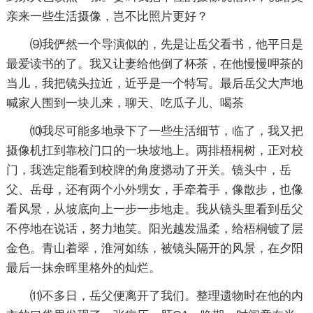
亲来一些生活摄像，岂不比照片更好？
⑼我俨然一个导演似的，先是让岳父看书，他平日是
最爱读书的了。我又让妻给他倒了杯茶，在他慢慢呷茶的
当儿，我把镜头拉近，近乎是一个特写。最后岳父大声地
喊家人围到一块儿来，聊天、吃瓜子儿、喝茶
⑽我尽可能多地录下了一些生活细节，临了，我又把
摄像机扛到靠校门口的一块坡地上。两排梧桐树，正对校
门，我选定能看到校牌的角度摁动了开关。镜头中，岳
父、岳母，还有两个小外甥女，手牵着手，像散步，也像
看风景，从坡底向上一步一步地走。我从镜头里看到岳父
不停地在说话，努力地笑。阳光越发温柔，给梧桐镀了层
金色。青山着翠，淮河如练，被镜头隔开的风景，在夕阳
最后一抹余晖里格外的灿烂。
⑾不多日，岳父便离开了我们。整理遗物时在他的内