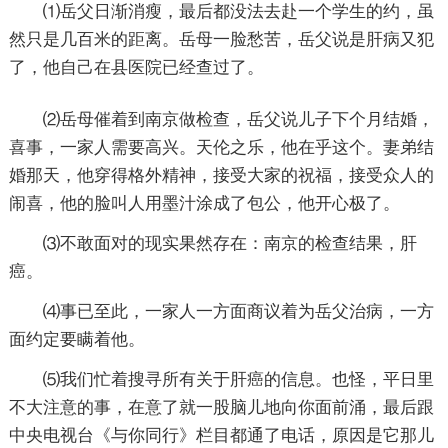
⑴岳父日渐消瘦，最后都没法去赴一个学生的约，虽
然只是几百米的距离。岳母一脸愁苦，岳父说是肝病又犯
了，他自己在县医院已经查过了。
⑵岳母催着到南京做检查，岳父说儿子下个月结婚，
喜事，一家人需要高兴。天伦之乐，他在乎这个。妻弟结
婚那天，他穿得格外精神，接受大家的祝福，接受众人的
闹喜，他的脸叫人用墨汁涂成了包公，他开心极了。
⑶不敢面对的现实果然存在：南京的检查结果，肝
癌。
⑷事已至此，一家人一方面商议着为岳父治病，一方
面约定要瞒着他。
⑸我们忙着搜寻所有关于肝癌的信息。也怪，平日里
不大注意的事，在意了就一股脑儿地向你面前涌，最后跟
中央电视台《与你同行》栏目都通了电话，原因是它那儿