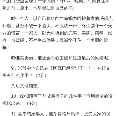
衣的口袋里发现了一张病历：肝CA，晚期。时间竟在半
年之前，原来，他早就知道自己的病。
⑿一个人，以自己临终的生命竭力呵护着家的.完美与
和谐，甚至不皱一下眉头，不大咳一声，终生缄守一个美
丽的谎言；一家人，以无可挑剔的完整、美满、谦恭，没
有一点磕碰，不存半点伪装，真诚恪守住一个美丽的欺
骗！
⒀惟其美丽，谁还会忍心去破坏这道最后的风景呢。
9．⑴段中他自己在县医院已经查过了一句，在行文
中有什么作用？（2分）
为后文做铺垫。
10．⑵⑽段写了与父亲有关的几件事？请用简洁的话
概括出来。（4分）
1）妻弟结婚那天，他穿得格外精神，接受大家的祝