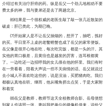
介绍过有关治疗肝癌的药。纵是岳父一个劲儿地相劝不要
费太多的神，我与妻弟还是去了两趟北京。
⑹结果是一个很权威的老医生敲了敲一张几近散架的
破桌：肝已类此，为期已晚。
⑺开始家人是不让岳父抽烟的，想开了，抽吧，拣好
的买。平日里不上桌的老鳖螃蟹也成了岳父的家常便饭。
岳父像是很开心地在吃，每次吃完饭，都是一头的汗。其
实他的胃口极差，且黄疸也是越发的厉害，连耳根都黄
了。一边吃还一边招呼我的女儿偎在他的怀里。我们有时
在一旁看着，陪着大声说一些不关病情的话。岳父就说过
去小城人不喜欢吃这些的，说是没油，买肥猪肉吃。我们
都极认真地在听。继而，他从嘴角挤出点笑，于是大家附
和着笑
⑻岳父是教师，教师节这天全校教师合影。岳母便想
到家人也该照一张。妻叫我把单位的摄像机借来，说给父