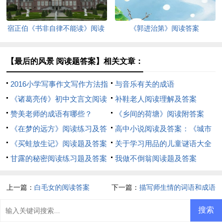
宿正伯《书非自律不能读》阅读
《郭进治第》阅读答案
答案
【最后的风景 阅读题答案】相关文章：
2016小学写事作文写作方法指
与音乐有关的成语
导
《诸葛亮传》初中文言文阅读
补鞋老人阅读理解及答案
答案
赞美老师的成语有哪些？
《乡间的荷塘》阅读附答案
《在梦的远方》阅读练习及答
高中小说阅读及答案：《城市
案
《买蛙放生记》阅读题及答案
农夫》
关于学习用品的儿童谜语大全
甘露的秘密阅读练习题及答案
及答案
我做不倒翁阅读题及答案
上一篇：
白毛女的阅读答案
下一篇：
描写师生情的词语和成语