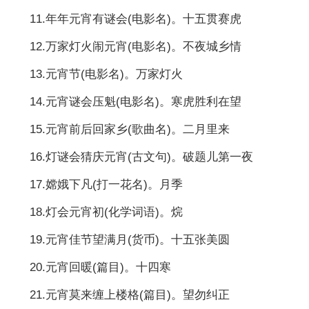
11.年年元宵有谜会(电影名)。十五贯赛虎
12.万家灯火闹元宵(电影名)。不夜城乡情
13.元宵节(电影名)。万家灯火
14.元宵谜会压魁(电影名)。寒虎胜利在望
15.元宵前后回家乡(歌曲名)。二月里来
16.灯谜会猜庆元宵(古文句)。破题儿第一夜
17.嫦娥下凡(打一花名)。月季
18.灯会元宵初(化学词语)。烷
19.元宵佳节望满月(货币)。十五张美圆
20.元宵回暖(篇目)。十四寒
21.元宵莫来缠上楼格(篇目)。望勿纠正