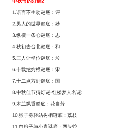
中秋节的灯谜2
1.语言不生动谜底：评
2.男人的世界谜底：妙
3.纵横一条心谜底：志
4.秋初去台北谜底：和
5.三人让坐位谜底：垃
6.十载挖穷根谜底：宋
7.十二点方到谜底：国
8.中秋佳节猜灯谜-红楼梦人名谜:
9.木兰飘香谜底：花自芳
10.猴子身轻站树梢谜底：荔枝
11.白娘子与小青谜底：两头蛇