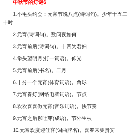
中秋节的灯谜6
1.小毛头约会：元宵节晚八点(诗词句)。少年十五二
十时
2.元宵(诗词句)。数问夜如何
3.元宵前后(诗词句)。十四为君妇
4.举头望明月(打一词语)。仰光
5.元宵前后(书名)。二月
6.十分一个元宵(体育词语)。角球
7.元宵春灯(网络电脑词语)。节点
8.欢欢喜喜做元宵(音乐词语)。快节奏
9.元宵之后柳吐芽(成语)。节外生枝
10.元宵欢度迎佳客(词曲牌名)。喜春来集贤宾