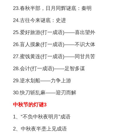
23.春秋半部，日月同辉谜底：秦明
24.古往今来谜底：史进
25.爱好旅游(打一成语)——喜出望外
26.盲人摸象(打一成语)——不识大体
27.蜜饯黄连(打一成语)——同甘共苦
28.会计(打一成语)——足智多谋
29.逆水划船——力争上游
30.快刀斩乱麻——迎刃而解
中秋节的灯谜3
1、“不负中秋夜明月”成语
2、中秋夜半垄上见成语