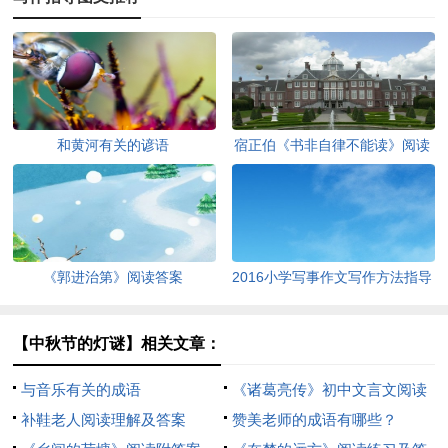
和黄河有关的谚语
宿正伯《书非自律不能读》阅读
答案
《郭进治第》阅读答案
2016小学写事作文写作方法指导
【中秋节的灯谜】相关文章：
与音乐有关的成语
《诸葛亮传》初中文言文阅读
补鞋老人阅读理解及答案
答案
赞美老师的成语有哪些？