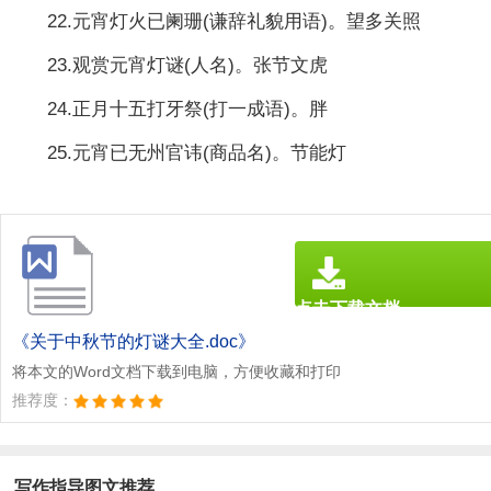
22.元宵灯火已阑珊(谦辞礼貌用语)。望多关照
23.观赏元宵灯谜(人名)。张节文虎
24.正月十五打牙祭(打一成语)。胖
25.元宵已无州官讳(商品名)。节能灯
点击下载文档
文档为doc格式
《关于中秋节的灯谜大全.doc》
将本文的Word文档下载到电脑，方便收藏和打印
推荐度：
写作指导图文推荐