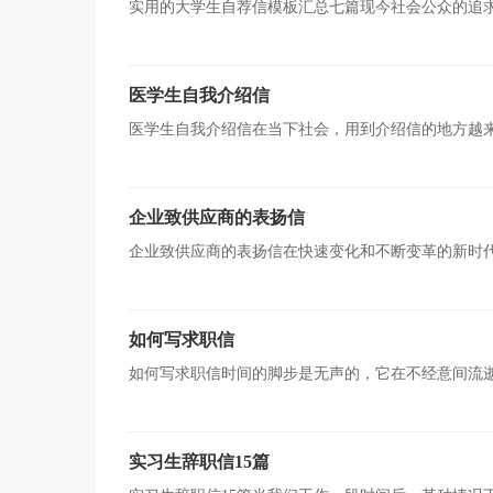
实用的大学生自荐信模板汇总七篇现今社会公众的追
种形式。那么，怎么去写自荐信呢？以下是小编整理的大
医学生自我介绍信
医学生自我介绍信在当下社会，用到介绍信的地方越
一定的责任和权利。那么一般介绍信是怎么写的呢？下面
企业致供应商的表扬信
企业致供应商的表扬信在快速变化和不断变革的新时
者的身份不同，也有着不同的种类。相信许多人会觉得表
如何写求职信
如何写求职信时间的脚步是无声的，它在不经意间流
多人都十分头疼怎么写一封精彩的求职信吧，以下是小编
实习生辞职信15篇