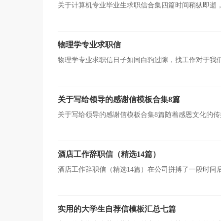
关于计算机专业毕业生求职信合集四篇时间稍纵即逝
求职信就十分有必要了！你知道写求职信需要注意哪些问
物理学专业求职信
物理学专业求职信日子如同白驹过隙，找工作对于我
练、明确呢？下面是小编帮大家整理的物理学专业求职信
关于写给领导的感谢信模板合集8篇
关于写给领导的感谢信模板合集8篇随着感恩文化的
作技巧。可能你现在对怎么写感谢信毫无头绪吧，下面是
酒店工作辞职信（精选14篇）
酒店工作辞职信（精选14篇）在公司拼搏了一段时间
们该怎么写辞职信呢？以下是小编收集整理的酒店工作辞
实用的大学生自荐信模板汇总七篇