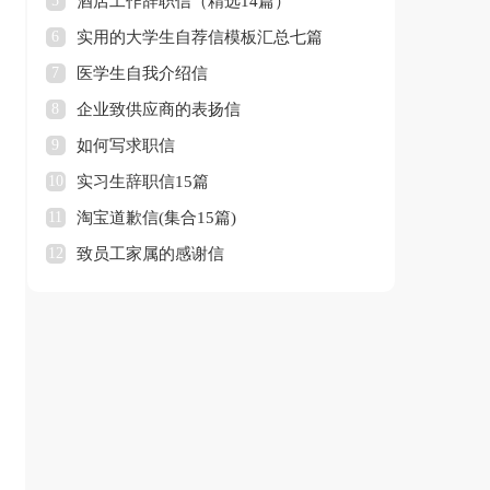
5
酒店工作辞职信（精选14篇）
6
实用的大学生自荐信模板汇总七篇
7
医学生自我介绍信
8
企业致供应商的表扬信
9
如何写求职信
10
实习生辞职信15篇
11
淘宝道歉信(集合15篇)
12
致员工家属的感谢信