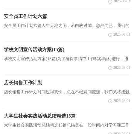
2026-08-02
地了解以往的学习和工作情况，我想我们需要写一...
安全员工作计划六篇
安全员工作计划六篇人生天地之间，若白驹过隙，忽然而已，我们的
工作又进入新的阶段，为了在工作中有更好的成长，让我们一起来学
2026-08-01
习写计划吧。计划怎么写才能发挥它最大的作用呢？下面是...
学校文明宣传活动方案(15篇)
学校文明宣传活动方案(15篇)为了确保事情或工作得以顺利进行，通
常会被要求事先制定方案，方案是在案前得出的方法计划。那么什么
2026-08-01
样的方案才是好的呢？下面是小编帮大家整理的学校...
店长销售工作计划
店长销售工作计划时间过得真快，总在不经意间流逝，我们又将接触
新的知识，学习新的技能，积累新的经验，现在就让我们制定一份计
2026-08-01
划，好好地规划一下吧。那么我们该怎么去写计划呢？下面是...
大学生社会实践活动总结精选15篇
大学生社会实践活动总结精选15篇总结是在一段时间内对学习和工作
生活等表现加以总结和概括的一种书面材料，它是增长才干的一种好