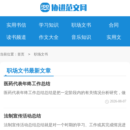
实用书信
学习知识
职场文书
合同
读书频道
作文大全
音乐知识
实用文
当前位置：
首页
>
职场文书
职场文书最新文章
医药代表年终工作总结
医药代表年终工作总结总结是把一定阶段内的有关情况分析研究，做
出有指导性结论的书面材料，写总结有利于我们学习和工作能力的提
2026-08-07
高，不妨坐下来好好写写总结吧。你想知道总结怎么...
法制宣传活动总结
法制宣传活动总结总结就是对一个时期的学习、工作或其完成情况进