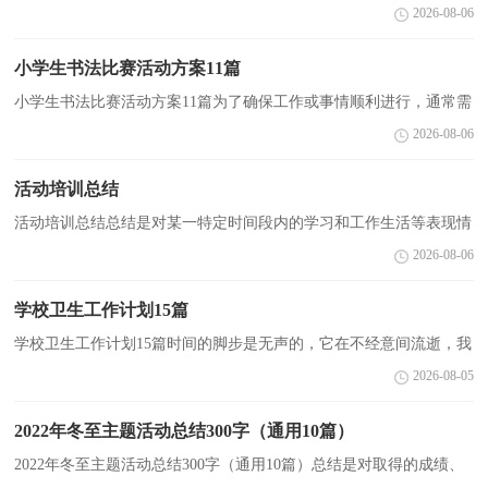
行一次全面系统的回顾和分析的书面材料，它在我们的学习、工作中
2026-08-06
起到呈上启下的作用，让我们来为自己写一份总结...
小学生书法比赛活动方案11篇
小学生书法比赛活动方案11篇为了确保工作或事情顺利进行，通常需
要预先制定一份完整的方案，方案属于计划类文书的一种。优秀的方
2026-08-06
案都具备一些什么特点呢？以下是小编整理的小学生...
活动培训总结
活动培训总结总结是对某一特定时间段内的学习和工作生活等表现情
况加以回顾和分析的一种书面材料，它可以帮助我们总结以往思想，
2026-08-06
发扬成绩，让我们抽出时间写写总结吧。如何把总结...
学校卫生工作计划15篇
学校卫生工作计划15篇时间的脚步是无声的，它在不经意间流逝，我
们的工作又将在忙碌中充实着，在喜悦中收获着，做好计划，让自己
2026-08-05
成为更有竞争力的人吧。什么样的计划才是好的计划呢？下...
2022年冬至主题活动总结300字（通用10篇）
2022年冬至主题活动总结300字（通用10篇）总结是对取得的成绩、