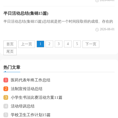
2026-08-01
办法，不妨坐下来好好写写总结吧。那么总结有什...
半日活动总结(集锦15篇)
半日活动总结(集锦15篇)总结就是把一个时间段取得的成绩、存在的
问题及得到的经验和教训进行一次全面系统的总结的书面材料，它能
2026-08-01
够使头脑更加清醒，目标更加明确，不如立即行动起...
1
2
3
4
5
首页
上一页
下一页
尾页
热门文章
1
医药代表年终工作总结
2
法制宣传活动总结
3
小学生书法比赛活动方案11篇
4
活动培训总结
5
学校卫生工作计划15篇