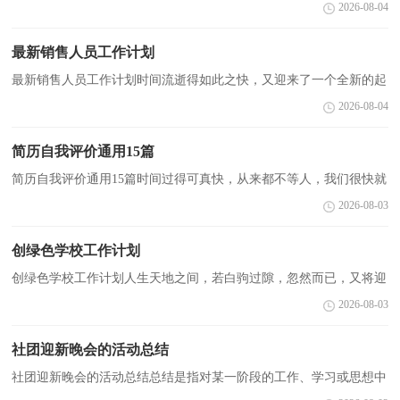
存在的问题及得到的经验和教训等方面情况进行评价与描述的一种书
2026-08-04
面材料，它有助于我们寻找工作和事物发展的规律，从...
最新销售人员工作计划
最新销售人员工作计划时间流逝得如此之快，又迎来了一个全新的起
点，现在的你想必不是在做计划，就是在准备做计划吧。拟起计划来
2026-08-04
就毫无头绪？以下是小编为大家整理的最新销售人员工...
简历自我评价通用15篇
简历自我评价通用15篇时间过得可真快，从来都不等人，我们很快就
要开启找工作的生活，这时候可别把简历给忘了哦。千万不能认为简
2026-08-03
历随便应付就可以喔，以下是小编整理的简历自我评价...
创绿色学校工作计划
创绿色学校工作计划人生天地之间，若白驹过隙，忽然而已，又将迎
来新的工作，新的挑战，为此需要好好地写一份计划了。我们该怎么
2026-08-03
拟定计划呢？以下是小编为大家整理的创绿色学校工作计划...
社团迎新晚会的活动总结
社团迎新晚会的活动总结总结是指对某一阶段的工作、学习或思想中
的经验或情况加以总结和概括的书面材料，通过它可以全面地、系统