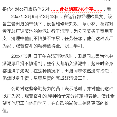
扬信4
对公司表扬信5
对
……此处隐藏746个字……
，看
20xx年3月9日至3月13日，在运行部经理欧昌文、设
备主管田晟的带领下，设备维修班刘欢、章小林、葛霜对
黄花总厂调节池的淤泥进行了清理，为公司节省了费用开
支，清理中他们不怕脏不怕累，任劳任怨，他们这种以厂
为家，艰苦奋斗的精神值得全厂职工学习。
20xx年3月 日下午在清理淤泥时，田晟同志因为池中
淤泥厚且滑不慎滑到，整个人都陷入淤泥中，起来时全身
都挂满了淤泥，在这种情况下，田晟同志依然没有抱怨，
仍然以身作责，尽职尽责的完成好清淤工作。
公司对这些辛勤努力的员工表示感谢，并对他们这种
以厂为家，艰苦奋斗的.精神给予充分肯定和表扬。借此希
望其他职工向他们学习，在自己的岗位上创造更高的价
值。