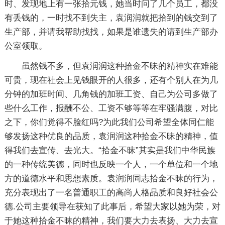
时、发现地上有一张拾元钱，她当时问了几个员工，都没
有丢钱的，一时找不到失主，袁润润就把拾到的钱交到了
生产部，并请我帮助找找，如果是谁遗失的请到生产部办
公室领取。
虽然钱不多，但袁润润这种拾金不昧的精神实在难能
可贵，现在社会上见钱眼开的人很多，还有个别人在为几
分钟的加班时间、几角钱的加班工资、自己为公司多做了
些什么工作，报酬不公、工资不够等等在牢骚满腹，对比
之下，你们觉得不脸红吗?为此我们公司希望全体同仁能
够发扬这种优良的品质，袁润润这种拾金不昧的精神，值
得我们去宣传、去光大。“拾金不昧”其实是我们中华民族
的一种传统美德，同时也反映一个人，一个单位和一个地
方的道德水平和思想素质。袁润润同志拾金不昧的行为，
充分表现出了一名普通职工的高尚人格品质和良好社会公
德.公司主要领导在获知了此事后，希望大家以她为荣，对
于她这种拾金不昧的精神，我们要大力去表扬、大力去宣