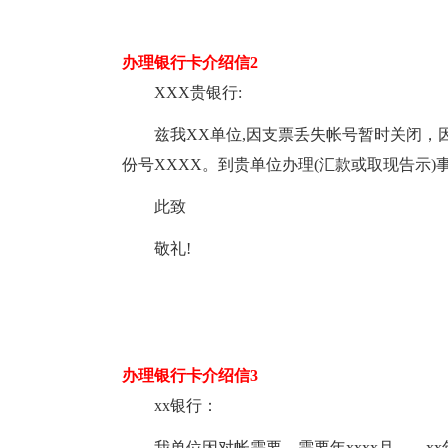
办理银行卡介绍信2
XXX贵银行:
兹我XX单位,因支票丢失帐号暂时关闭，
份号XXXX。到贵单位办理(汇款或取现告示)
此致
敬礼!
办理银行卡介绍信3
xx银行：
我单位因对帐需要，需要年xxxx月——x