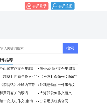
会员登录
会员注册
精华推荐
庐山瀑布作文合集8篇
感受亲情作文合集15篇
【精华】迎新年作文400
【推荐】偶像作文500字
字9篇
合集八篇
《悄悄话》小班语言活
让我感动的一件事作文
动教案
400字
和黄河有关的谚语
大海我爱你作文范文
第一次成功作文(集锦15
办公用房租房合同