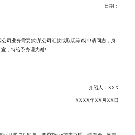
日期：
因公司业务需要(向某公司汇款或取现等)特申请同志，身
事宜，特给予办理为谢!
介绍人：XXX
XXXX年XX月XX日
x年xx月账户对账单，兹委托xxx前来办理，请接洽，同志