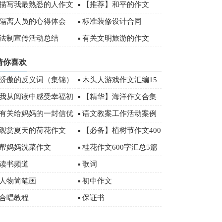
)
描写我最熟悉的人作文
【推荐】和平的作文
00字
隔离人员的心得体会
标准装修设计合同
法制宣传活动总结
有关文明旅游的作文
（精选4篇）
猜你喜欢
骄傲的反义词（集锦）
木头人游戏作文汇编15
篇
我从阅读中感受幸福初
【精华】海洋作文合集
三作文3篇
十篇
有关给妈妈的一封信优
语文教案工作活动案例
秀作文合集七篇
观赏夏天的荷花作文
【必备】植树节作文400
字汇编5篇
帮妈妈洗菜作文
桂花作文600字汇总5篇
读书频道
歌词
人物简笔画
初中作文
合唱教程
保证书