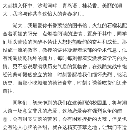
大都揽入怀中。沙湖河畔，青鸟语，桂花香。美丽的湖
大，我将与你共享这怡人的青春岁月。
湖大，我最爱你书香萦绕的图书馆，火红的石榴花配
合着明媚的阳光，点燃着阅读的激情，置身于其中，同学
们埋头苦读的陶醉不禁让人想起熊晓鸽的奋斗和成长。那
设施一流的教室，教授的讲述凝聚着浓郁的学术气息，似
有陶澍旋乾转坤的魄力，每时每刻都着实激发着学习的热
情。更不必说那满载历史气息的复临舍，在残酷抗战中饱
经沧桑却毅然耸立的她，时刻警醒着我们缅怀先烈，铭记
历史。而那小吃城般的德智食堂，时刻引诱着吃货们迈步
前往。
同学们，初来乍到的我们在这美丽的校园里，将与湖
大谈一场意义非凡的恋爱，这场恋爱会有强烈竞争的醋
意，会有沮丧失落的苦累，会有困难挫折的火辣，但是也
会有沁人心脾的香甜。就在这精英荟萃之地，让我们不遗