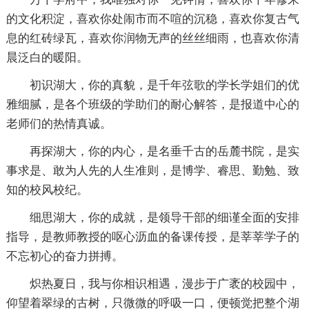
的文化积淀，喜欢你处闹市而不喧的沉稳，喜欢你复古气
息的红砖绿瓦，喜欢你润物无声的丝丝细雨，也喜欢你清
晨泛白的暖阳。
初识湖大，你的真貌，是千年弦歌的学长学姐们的优
雅细腻，是各个班级的学助们的耐心解答，是报道中心的
老师们的热情真诚。
再探湖大，你的内心，是名垂千古的岳麓书院，是实
事求是、敢为人先的人生准则，是博学、睿思、勤勉、致
知的校风校纪。
细思湖大，你的成就，是领导干部的细谨全面的安排
指导，是教师教授的呕心沥血的备课传授，是莘莘学子的
不忘初心的奋力拼搏。
炽热夏日，我与你相识相遇，漫步于广袤的校园中，
仰望着翠绿的古树，只微微的呼吸一口，便顿觉把整个湖