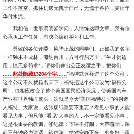
工作不落空。抓住机遇无愧于自己，无愧于各位，莫让年
华付水流。
我相信：世事洞明皆学问，人情练达即文章。我有信
心承担工作任务，有决心搞好学习和工作。
尊敬的各位评委，风华正茂的同学们。正如我的名字
一样独木不成林，海纳百川，方可行船万里，"生才贵适
用，慎无多苟求"，请你们伸出公正友谊之手，把你们
……此处隐藏13204个字……
”福特就这样进了这个公司，
这个公司不久就扬名天下，福特把这个公司改为“福特公
司”，也相应改变了整个美国国民经济状况，使美国汽车
产业在世界独占鳌头，这就是今天“美国福特公司”的创造
人福特。大家说，这张废纸重要不重要？看见小事的人能
看见大事，但只能 “看见”大事的人，不一定能看见小事，
这是很重要的教训。④纪律：下课不打闹，大声喧哗，课
前三分钟轻声讲话，铃声响，绝对安静下来，准备好上课