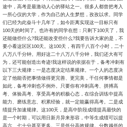
途中，高考是最激动人心的驿站之一。很多人都曾把考入
一所心仪的大学，作为自己的人生梦想，孜孜以求。同学
们已经为此奋斗十几年了，如今距离实现这一目标只有
100天的时间了。也许有的同学在想：只剩下100天了，我
还能做些什么?我还能改变些什么?我要告诉大家的是，不
要小看这区区100天。这100天，有四千八百个小时，二十
八万八千分钟。用好这二十八万八千分钟，我们还大有可
为，还可能创造出奇迹!我这样说的依据在于，备考冲刺有
以下三大规律：一是态度决定结果规律。一个人的态度决
定了他能否把事情做得更完善、更完美，干任何事情都是
如此，备考冲刺也不例外。只要你有冲刺高考、拼搏高
考、体验高考、享受高考的积极心态，在综合训练中提高
能力、磨练意志、积累经验，就一定能赢得高考。二是成
绩提升加速规律。这100天，是高中阶段成绩提高最快的
是一个时期，可以用日新月异来形容，中等生成绩可以提
高六、七十分甚至更多。三是低分高效规律。分数越低的