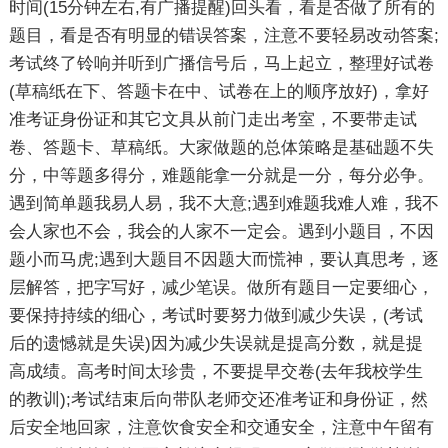
时间(15分钟左右,有广播提醒)回头看，看是否做了所有的
题目，看是否有明显的错误答案，注意不要轻易改动答案;
考试终了铃响并听到广播信号后，马上起立，整理好试卷
(草稿纸在下、答题卡在中、试卷在上的顺序放好)，拿好
准考证身份证和其它文具从前门走出考室，不要带走试
卷、答题卡、草稿纸。大家做题的总体策略是基础题不失
分，中等题多得分，难题能拿一分就是一分，每分必争。
遇到简单题我易人易，我不大意;遇到难题我难人难，我不
会人家也不会，我会的人家不一定会。遇到小题目，不因
题小而马虎;遇到大题目不因题大而慌神，要认真思考，逐
层解答，把字写好，减少笔误。做所有题目一定要细心，
要保持持续的细心，考试时要努力做到减少失误，(考试
后的遗憾就是失误)因为减少失误就是提高分数，就是提
高成绩。高考时间太珍贵，不要提早交卷(去年我校学生
的教训);考试结束后向带队老师交还准考证和身份证，然
后安全地回家，注意饮食安全和交通安全，注意中午留有