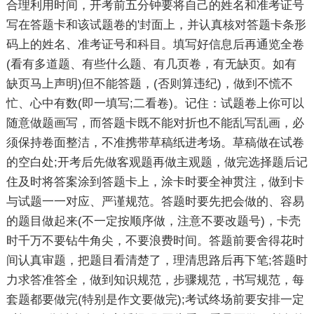
合理利用时间，开考前五分钟要将自己的姓名和准考证号
写在答题卡和该试题卷的'封面上，并认真核对答题卡条形
码上的姓名、准考证号和科目。填写好信息后再通览全卷
(看有多道题、有些什么题、有几页卷，有无缺页。如有
缺页马上声明)但不能答题，(否则算违纪)，做到不慌不
忙、心中有数(即一填写;二看卷)。记住：试题卷上你可以
随意做题画写，而答题卡既不能对折也不能乱写乱画，必
须保持卷面整洁，不准携带草稿纸进考场。草稿做在试卷
的空白处;开考后先做客观题再做主观题，做完选择题后记
住及时将答案涂到答题卡上，涂卡时要全神贯注，做到卡
与试题一一对应、严谨规范。答题时要先把会做的、容易
的题目做起来(不一定按顺序做，注意不要改题号)，卡壳
时千万不要钻牛角尖，不要浪费时间。答题前要舍得花时
间认真审题，把题目看清楚了，理清思路后再下笔;答题时
力求答准答全，做到知识规范，步骤规范，书写规范，每
套题都要做完(特别是作文要做完);考试终场前要安排一定