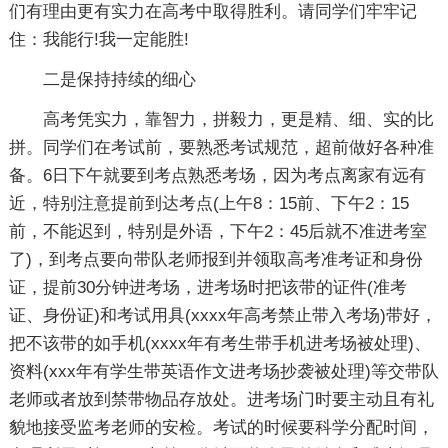
们有理由更有实力在高考中取得胜利。请同学们牢牢记
住：我能行!我一定能胜!
二是保持持续的细心
高考凭实力，靠智力，拼毅力，更是精、细、实的比
拼。同学们在考试前，要熟悉考试规范，超前做好各种准
备。6日下午就要到考点熟悉考场，因为考点离家有远有
近，特别注意提前到达考点(上午8：15前、下午2：15
前，不能迟到，特别是外语，下午2：45后就不准进考室
了)，到考点要向带队老师报到并领取高考准考证和身份
证，提前30分钟进考场，进考场时把该带的证件(准考
证、身份证)和考试用具(xxxx年高考禁止带入考场)带好，
把不该带的如手机(xxxx年有考生带手机进考场被处理)、
资料(xxx年有学生带英语作文进考场抄袭被处理)等交带队
老师或者放到禁带物品存放处。进考场门时要主动且有礼
貌地接受监考老师的安检。考试的时候要科学分配时间，