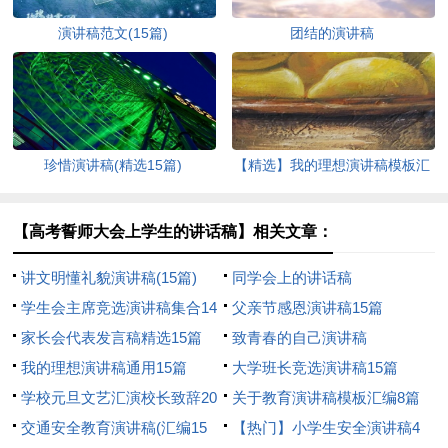
演讲稿范文(15篇)
团结的演讲稿
珍惜演讲稿(精选15篇)
【精选】我的理想演讲稿模板汇
编9篇
【高考誓师大会上学生的讲话稿】相关文章：
讲文明懂礼貌演讲稿(15篇)
同学会上的讲话稿
学生会主席竞选演讲稿集合14
父亲节感恩演讲稿15篇
篇
家长会代表发言稿精选15篇
致青春的自己演讲稿
我的理想演讲稿通用15篇
大学班长竞选演讲稿15篇
学校元旦文艺汇演校长致辞20
关于教育演讲稿模板汇编8篇
篇
交通安全教育演讲稿(汇编15
【热门】小学生安全演讲稿4