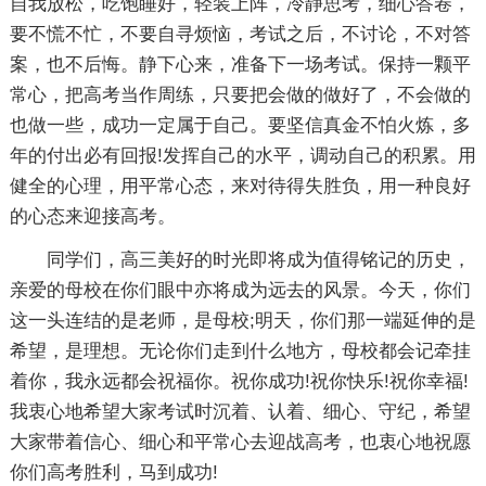
自我放松，吃饱睡好，轻装上阵，冷静思考，细心答卷，
要不慌不忙，不要自寻烦恼，考试之后，不讨论，不对答
案，也不后悔。静下心来，准备下一场考试。保持一颗平
常心，把高考当作周练，只要把会做的做好了，不会做的
也做一些，成功一定属于自己。要坚信真金不怕火炼，多
年的付出必有回报!发挥自己的水平，调动自己的积累。用
健全的心理，用平常心态，来对待得失胜负，用一种良好
的心态来迎接高考。
同学们，高三美好的时光即将成为值得铭记的历史，
亲爱的母校在你们眼中亦将成为远去的风景。今天，你们
这一头连结的是老师，是母校;明天，你们那一端延伸的是
希望，是理想。无论你们走到什么地方，母校都会记牵挂
着你，我永远都会祝福你。祝你成功!祝你快乐!祝你幸福!
我衷心地希望大家考试时沉着、认着、细心、守纪，希望
大家带着信心、细心和平常心去迎战高考，也衷心地祝愿
你们高考胜利，马到成功!