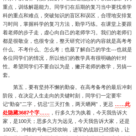
重点，训练解题能力。同学们在后期的复习当中要找准学
科的重点和难点，突破知识的盲区和误区，合理地安排复
习时间，掌握科学的复习方法，勤学巧练。在课堂上要跟
着老师的步子走，虚心向自己的老师学习。我们的老师们
都是很敬业，也很专业，整天研究讨论的内容就是高考考
什么、不考什么、怎么考；也最了解自己的学生---也就是
各位同学们的情况，所以他们的教学具有很明确的针对
性。希望同学们不要自以为是，撇开老师的教学，另搞一
套。
第五，要有坚持不懈的勤奋。在高考备考的最后冲刺
阶段，在决定人生走向的关键时刻，同学们一定要牢
记“勤奋”二字，切忌“三天打鱼，两天晒网”，更忌
……此
处隐藏3687个字……
，行多久方为执着，今天我告诉大
家，是100天；思多久方为远见，今天我告诉大家，还是
100天。冲锋的号角已经吹响，进军的战鼓已经擂动，让