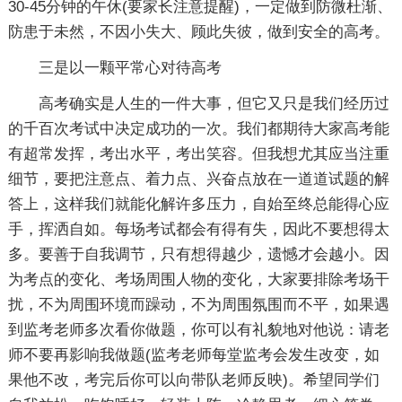
30-45分钟的午休(要家长注意提醒)，一定做到防微杜渐、
防患于未然，不因小失大、顾此失彼，做到安全的高考。
三是以一颗平常心对待高考
高考确实是人生的一件大事，但它又只是我们经历过
的千百次考试中决定成功的一次。我们都期待大家高考能
有超常发挥，考出水平，考出笑容。但我想尤其应当注重
细节，要把注意点、着力点、兴奋点放在一道道试题的解
答上，这样我们就能化解许多压力，自始至终总能得心应
手，挥洒自如。每场考试都会有得有失，因此不要想得太
多。要善于自我调节，只有想得越少，遗憾才会越小。因
为考点的变化、考场周围人物的变化，大家要排除考场干
扰，不为周围环境而躁动，不为周围氛围而不平，如果遇
到监考老师多次看你做题，你可以有礼貌地对他说：请老
师不要再影响我做题(监考老师每堂监考会发生改变，如
果他不改，考完后你可以向带队老师反映)。希望同学们