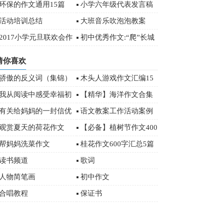
环保的作文通用15篇
小学六年级代表发言稿
15篇
活动培训总结
大班音乐吹泡泡教案
2017小学元旦联欢会作
初中优秀作文:“爬”长城
文500字
猜你喜欢
骄傲的反义词（集锦）
木头人游戏作文汇编15
篇
我从阅读中感受幸福初
【精华】海洋作文合集
三作文3篇
十篇
有关给妈妈的一封信优
语文教案工作活动案例
秀作文合集七篇
观赏夏天的荷花作文
【必备】植树节作文400
字汇编5篇
帮妈妈洗菜作文
桂花作文600字汇总5篇
读书频道
歌词
人物简笔画
初中作文
合唱教程
保证书