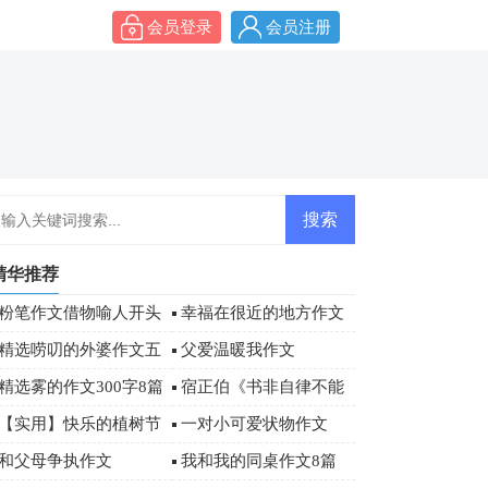
会员登录
会员注册
精华推荐
粉笔作文借物喻人开头
幸福在很近的地方作文
精选唠叨的外婆作文五
父爱温暖我作文
篇
精选雾的作文300字8篇
宿正伯《书非自律不能
读》阅读答案
【实用】快乐的植树节
一对小可爱状物作文
作文300字六篇
和父母争执作文
我和我的同桌作文8篇