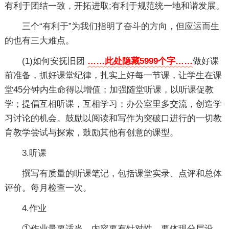
有利于团结一致，开拓进取;有利于规范统一地和谐发展。
三个“有利于”为我们指明了奋斗的方向，但应运而生
的也有三大难点。
(1)如何安抚旧团
……此处隐藏5999个字……
做好课
前准备，抓好课堂纪律，扎实上好每一节课，让学生在课
堂45分钟内生命得以增值；加强随堂听课，以听课促教
学；提倡互相听课，互相学习；办公室里多交流，创造学
习讨论的机会。鼓励以阅读和写作为突破口进行的一切教
育教学尝试与探索，鼓励其他有创意的课型。
3.听课
撰写有质量的听课笔记，包括课堂实录、点评和总体
评价。每月检查一次。
4.作业
①作业量要适当，内容要有针对性，要体现分层设