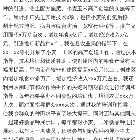
种的引进、测土配方施肥、小麦玉米高产创建的实施等工
作。累计推广先进实用技术x项，包括小麦的前氮后移、
测土配方施肥、病虫害综合防治、宽窄行种植等，推广应
用面积x万多亩次，增加粮食x亿斤，增加经济收入x亿
元。引进推广新品种x个，我在县农业局的指导下，在
xx、xx等村开展了小麦、玉米的高产创建工作，通过技术
指导、技术培训和物质补助，使创建区内的粮食产量有大
幅度提高，平均亩产较非创建区提高xx公斤以上，创建区
内增加粮食xx多万斤，增加经济收入xxx万元左右。我还
利用农闲时节和农作物生长的关键时期对群众进行培训和
指导，每年都要举办不同类型的培训班，培训农民xxx万
人次，面对面指导群众xxx人次，通过我的培训和指导，
使我乡群众的种田水平有了较大提高。同时还与其他同志
一起建好新品种展示田，每年都对小麦、玉米新品种进行
展示，我作为一名成员，积极参与到新品种的展示中去，
搞好观察记录，对表现好的加以推广。在任农艺师的这近