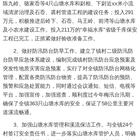
陈九岭、骆家岙等4只山塘水库和尉相、下尉近xx米小流
域清淤治理及石岙、裘村管道工程的建设任务；投入291
万元，积极推进后岭下、石岙、马王岭、前湾等山塘水库
及小农水建设工作。投入211万的“幸福水库”省级千库保安
工程已完工，正抓紧做好验收准备工作。
2、做好防汛防台防旱工作。建立了镇村二级防汛防
台防旱应急体系建设，编制完成镇村防汛防台应急预案及
突发性地质灾害应急预案，实行了对全镇防汛防台网格化
管理，配置各类防汛防台物资，提高了防汛防台的预防、
预警和应急处置能力，同时通过会议通知、短信、电视等
平台，加强宣传，加强巡查，顺利度过今年梅汛台汛期，
确保了全镇363只山塘水库的安全，保证了58公里主要河
道溪流畅通。
3、加强山塘水库管理和溪流保洁工作。与全镇24个
村签订安全责任书，进一步落实山塘水库管护人员，明确