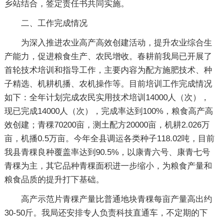
乡站结合，签定责任书共同实施。
二、工作完成情况
为深入推进农业高产高效创建活动，提升农业综合生
产能力，促进粮食生产、农民增收。春耕前我局已开展了
首轮技术培训和指导工作，主要内容为配方施肥技术、种
子精选、机耕机播、农机操作等。目前培训工作完成情况
如下：全年计划完成农民实用技术培训14000人（次），
现已完成14000人（次），完成率达到100%，粮食高产高
效创建；青稞70200亩，测土配方20000亩，机耕2.026万
亩，机播0.5万亩。今年全县调运各类种子118.02吨，目前
我县青稞良种覆盖率达到90.5%，以康青六号、康青七号
青稞为主，其它品种青稞面积进一步缩小，为粮食产量和
粮食品质的提升打下基础。
高产示范片青稞产量比普通地块青稞每亩产量高出约
30-50斤。我局还安排专人负责科技直通车，不定期的下