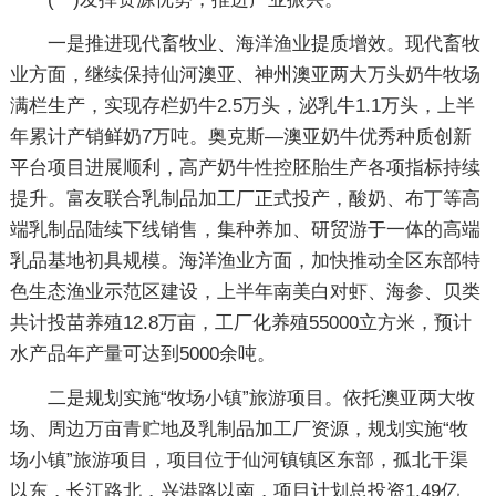
一是推进现代畜牧业、海洋渔业提质增效。现代畜牧
业方面，继续保持仙河澳亚、神州澳亚两大万头奶牛牧场
满栏生产，实现存栏奶牛2.5万头，泌乳牛1.1万头，上半
年累计产销鲜奶7万吨。奥克斯—澳亚奶牛优秀种质创新
平台项目进展顺利，高产奶牛性控胚胎生产各项指标持续
提升。富友联合乳制品加工厂正式投产，酸奶、布丁等高
端乳制品陆续下线销售，集种养加、研贸游于一体的高端
乳品基地初具规模。海洋渔业方面，加快推动全区东部特
色生态渔业示范区建设，上半年南美白对虾、海参、贝类
共计投苗养殖12.8万亩，工厂化养殖55000立方米，预计
水产品年产量可达到5000余吨。
二是规划实施“牧场小镇”旅游项目。依托澳亚两大牧
场、周边万亩青贮地及乳制品加工厂资源，规划实施“牧
场小镇”旅游项目，项目位于仙河镇镇区东部，孤北干渠
以东，长江路北，兴港路以南，项目计划总投资1.49亿