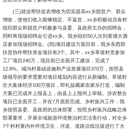
(三)就业帮扶促农增收为切实提高xx乡脱贫户、群众
增收，使他们收入能够稳定、不返贫，xx乡积极动员各村
组织群众和脱贫户积极参与县委、县政府主办的招聘会，
同时将现场招聘会引进xx乡。我乡组织50人次到黄埔大酒
店参加现场招聘会。(四)项目建设方面目前，我乡东西部
扶贫协作帮扶资金项目有2个。其中，xx乡草坡村党参加
工厂项目240万，现目前已全面开工建设，完成了
12.8%。城沟村基础设施和产业发展项目370万，按照县
级领导的要求需要对项目规划内容进行从新编制。草坡村
壮大集体经济100万项目，即札挞藏家农家乐打造，编制
方案已完成并上报县上，由县上上报州上审核。涉农整合
项目已全面开工，并在7月底前完成。乡村振兴工作：我
乡按照县委、县政府的总体部署，按照乡村振兴战略总体
部署要求，开展全域旅游环境整治村庄洁美行动，对全乡
7个村村寨内外环境卫生，河道、道路沿线垃圾进行了大