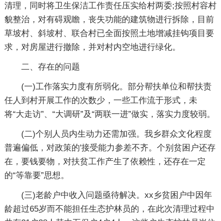
清理，同时将卫生保洁工作责任压实给村两委;按照村容村
貌整治，对有碍观瞻，丧失功能的建筑物进行拆除，目前
草坡村、斜坡村、联合村已全面按照土地增减挂钩项目要
求，对房屋进行撤除，并对村内空地进行绿化。
二、存在的问题
(一)工作落实力度有所弱化。部分帮扶单位和帮扶责
任人到村开展工作的次数少，一些工作流于形式，未
将“大走访”、“大调研”及“两联一进”做实，落实力度较弱。
(二)个别人员内生动力还需加强。我乡群众文化程度
普遍偏低，对政策的'接受能力参差不齐。个别贫困户还存
在，要钱要物，对扶贫工作产生了依赖性，还存在一定
的“等靠要”思想。
(三)老龄户中收入问题亟待解决。xx乡贫困户中因年
龄超过65岁而不能担任生态护林员的，在此次清理过程中