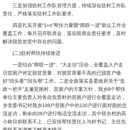
三是加强驻村工作队管理力度，持续深化驻村工作队
责任，严格落实驻村工作队要求。
四是扎实开展“1+n”帮扶力量暨“两联一进”群众工作全
覆盖工作，每月召开联席会，落实联席会责任要求，及时
解决脱贫攻坚中存在的问题。
(二)驻村帮扶持续推进
一是结合“两联一进”、“大走访”活动，全覆盖入户走
访贫困户评定脱贫质量，对脱贫质量不高的已脱贫户做
好“回头看”“回头帮”工作。二是全面落实县委政府关于“党
政一把手”走遍贫困村、贫困户的方案方针，我乡8个帮扶
单位主要负责人对各自负责村的贫困户进行全覆盖走访，
乡党委书记对我乡149户贫困户中的120户进行面对面的交
流走访，剩余的28户进行电话交流走访，其中联合村的高
小林目前联系不上，已安排帮扶责任人与村书记、主任负
责联系并调查了解基本情况。