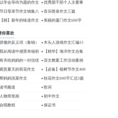
以学会等待为题的作文
优秀团干部个人主要事
（精选13篇）
迹（精选7篇）
节日母亲节作文锦集八
音乐喷泉作文三篇
篇
【精】新年的味道作文
美丽的厦门作文600字
猜你喜欢
骄傲的反义词（集锦）
木头人游戏作文汇编15
篇
我从阅读中感受幸福初
【精华】海洋作文合集
三作文3篇
十篇
有关给妈妈的一封信优
语文教案工作活动案例
秀作文合集七篇
观赏夏天的荷花作文
【必备】植树节作文400
字汇编5篇
帮妈妈洗菜作文
桂花作文600字汇总5篇
读书频道
歌词
人物简笔画
初中作文
合唱教程
保证书