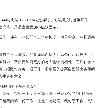
/644)与支架(1k5863345)点焊时，支架摆放时是垂直位
建议将夹具适当位置加小磁铁固定。
工作，还有一些如配合三坐标检测、检具检测、夹具调整
身有了很大进步。尽管如此自认为同xx公司沟通较少，不
续努力，不仅要学习更好的与人愉快的相处，而且在技术
情，细致对待每一项工作，多角度的提高自己解决实际问
人生更有意义。
试用期工作总结 篇9
软件测试工程师一职，在不知不觉中已经经过了2个月的试
不是我的第一份工作，但是在此期间，我对于工作一贯谦