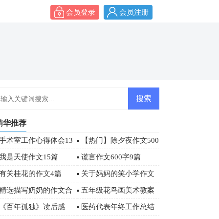
会员登录
会员注册
精华推荐
手术室工作心得体会13
【热门】除夕夜作文500
篇
字合集6篇
我是天使作文15篇
谎言作文600字9篇
有关桂花的作文4篇
关于妈妈的笑小学作文
400字集锦十篇
精选描写奶奶的作文合
五年级花鸟画美术教案
集五篇
设计
《百年孤独》读后感
医药代表年终工作总结