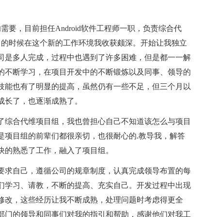
的需要，目前担任Android软件工程师一职，负责综合代
月的时候在这个新的工作环境我收获颇深。开始让我独立
司是多人完成，过程中也遇到了许多困难，但是都一一解
的不断学习，在项目开发中的不断锻炼以及同事、领导的
技能也有了明显的提高，虽然仍有一些不足，但三个月以
成长了，也逐渐成熟了。
了综合代维项目组，我也曾担心自己不知道该怎么与项目
是项目组的前辈们都很亲切，也很耐心的.教导我，解答
快的熟悉了工作，融入了项目组。
要求自己，遵循公司的规章制度，认真完成领导布置的每
们学习、请教，不断的提高、充实自己。开发过程中出现
修改，这些经历让我不断成熟，处理问题时考虑得更全
部门的领导和同事们对我的指引和帮助，感谢他们对我工