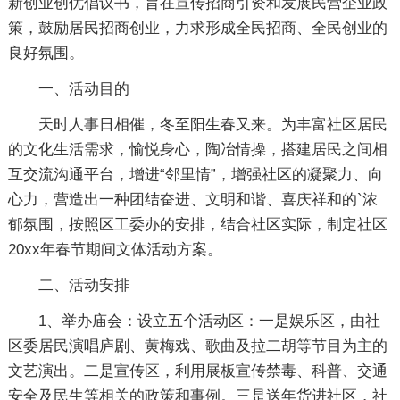
新创业创优倡议书，旨在宣传招商引资和发展民营企业政
策，鼓励居民招商创业，力求形成全民招商、全民创业的
良好氛围。
一、活动目的
天时人事日相催，冬至阳生春又来。为丰富社区居民
的文化生活需求，愉悦身心，陶冶情操，搭建居民之间相
互交流沟通平台，增进“邻里情”，增强社区的凝聚力、向
心力，营造出一种团结奋进、文明和谐、喜庆祥和的`浓
郁氛围，按照区工委办的安排，结合社区实际，制定社区
20xx年春节期间文体活动方案。
二、活动安排
1、举办庙会：设立五个活动区：一是娱乐区，由社
区委居民演唱庐剧、黄梅戏、歌曲及拉二胡等节目为主的
文艺演出。二是宣传区，利用展板宣传禁毒、科普、交通
安全及民生等相关的政策和事例。三是送年货进社区，社