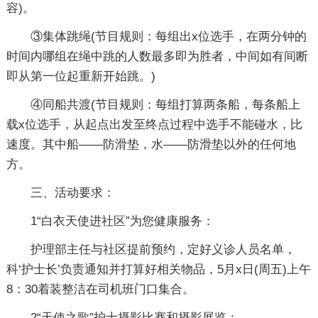
容)。
③集体跳绳(节目规则：每组出x位选手，在两分钟的
时间内哪组在绳中跳的人数最多即为胜者，中间如有间断
即从第一位起重新开始跳。)
④同船共渡(节目规则：每组打算两条船，每条船上
载x位选手，从起点出发至终点过程中选手不能碰水，比
速度。其中船——防滑垫，水——防滑垫以外的任何地
方。
三、活动要求：
1“白衣天使进社区”为您健康服务：
护理部主任与社区提前预约，定好义诊人员名单，
科‘护士长’负责通知并打算好相关物品，5月x日(周五)上午
8：30着装整洁在司机班门口集合。
2“天使之歌”护士摄影比赛和摄影展览：