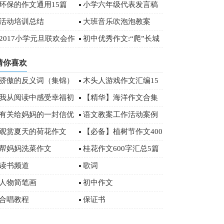
环保的作文通用15篇
小学六年级代表发言稿
15篇
活动培训总结
大班音乐吹泡泡教案
2017小学元旦联欢会作
初中优秀作文:“爬”长城
文500字
猜你喜欢
骄傲的反义词（集锦）
木头人游戏作文汇编15
篇
我从阅读中感受幸福初
【精华】海洋作文合集
三作文3篇
十篇
有关给妈妈的一封信优
语文教案工作活动案例
秀作文合集七篇
观赏夏天的荷花作文
【必备】植树节作文400
字汇编5篇
帮妈妈洗菜作文
桂花作文600字汇总5篇
读书频道
歌词
人物简笔画
初中作文
合唱教程
保证书