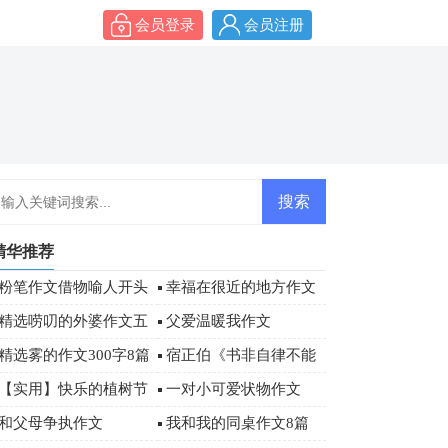
会员登录
会员注册
精华推荐
粉笔作文借物喻人开头
幸福在很近的地方作文
精选唠叨的外婆作文五
父爱温暖我作文
篇
精选雾的作文300字8篇
宿正伯《书非自律不能
读》阅读答案
【实用】快乐的植树节
一对小可爱状物作文
作文300字六篇
和父母争执作文
我和我的同桌作文8篇