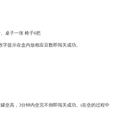
、桌子一张 椅子6把
照数字提示在盒内放相应豆数即闯关成功。
拉罐垒高，3分钟内垒完不倒即闯关成功。(在垒的过程中