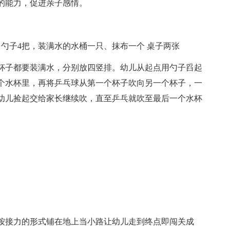
的能力，促进亲子感情。
、勺子4把，装满水的水桶一只、抹布一个 桌子两张
个杯子都要装满水，分别放四竖排。幼儿从起点用勺子舀起
个水杯里，再将乒乓球从第一个杯子吹向另一个杯子，一
幼儿捡起交给家长继续吹，直至乒乓就吹至最后一个水杯
按接力的形式铺在地上当小路让幼儿走到终点即闯关成