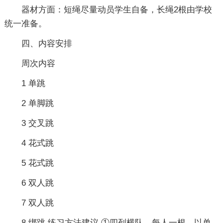
器材方面：短绳尽量动员学生自备，长绳2根由学校
统一准备。
四、内容安排
周次内容
1 单跳
2 单脚跳
3 交叉跳
4 花式跳
5 花式跳
6 双人跳
7 双人跳
8 绑跳 练习方法建议 ①四列横队、每人一根，以单