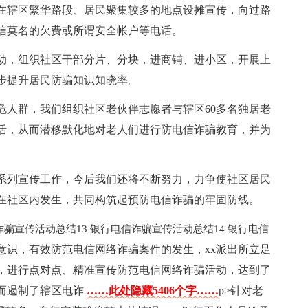
在辖区繁华路段、居民聚集较多的地点设摊宣传，向过路
信莫名的欠费或所谓安全帐户等电话。
动，组织社区干部分片、分块，进商铺、进小区，开展上
步提升居民防骗知识知晓率。
危人群，我们组织社区老伙伴志愿者与辖区60多名独居老
活，从而潜移默化地对老人们进行防电信诈骗教育，并为
系列宣传工作，今后我们还将不断努力，力争使社区居民
在社区内发生，共同构筑起预防电信诈骗的牢固防线。
诈骗宣传活动总结13
银行电信诈骗宣传活动总结14
银行电信
意识，有效防范电信网络诈骗案件的发生，xx派出所立足
，进行点对点、精准宣传防范电信网络诈骗活动，达到了
而遏制了辖区电诈
……此处隐藏5406个字……
p>针对老