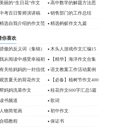
汇总7篇
文
美丽的“生日花”作文
高中数学的解题方法思
想
中考百日誓师演讲稿
销售部门的工作总结
【荐】
精选自我介绍的作文范
精选蚂蚁作文九篇
文
猜你喜欢
骄傲的反义词（集锦）
木头人游戏作文汇编15
篇
我从阅读中感受幸福初
【精华】海洋作文合集
三作文3篇
十篇
有关给妈妈的一封信优
语文教案工作活动案例
秀作文合集七篇
观赏夏天的荷花作文
【必备】植树节作文400
字汇编5篇
帮妈妈洗菜作文
桂花作文600字汇总5篇
读书频道
歌词
人物简笔画
初中作文
合唱教程
保证书