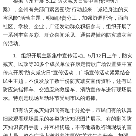
根据《州开展“5.12”防灾减灾日集中宣传活动方
案》，全州有关部门紧密围绕“行动起来，减轻身边的灾
害风险”活动主题，明确职责分工，加强协调配合，面向
社区、学校、企业，广泛发动群众积极参与，组织开展了
一系列丰富多彩、群众喜闻乐见、通俗易懂的防灾减灾宣
传活动。
1、组织开展主题集中宣传活动。5月12日上午，防灾
减灾、民政等30多个成员单位在康定情歌广场设置集中宣
传点开展“防灾减灾日”宣传活动，广场宣传活动紧紧结合
民生主题，不仅发放了数千份防灾减灾宣传资料，还有民
防应急指挥车、交通应急救援车、消防宣传车进行现场展
示。特别是现场互动环节受到市民的追捧。
印有防灾减灾知识问答题十分抢手，市民们有的认真
细致观看现场展示的各类防灾知识图片展示、有的翻阅防
灾知识资料手册，并互相切磋，不停地请教咨询现场的宣
传人员，整个广场上洋溢着浓厚的“关注生命安全，加强